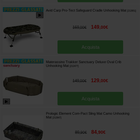
Avid Carp Pro-Tect Safeguard Cradle Unhooking Mat
[
212851
]
149
,
00
€
169
,
00
€
Acquista
Materassino Trakker Sanctuary Deluxe Oval Crib
Unhooking Mat
[
212477
]
129
,
00
€
149
,
00
€
Acquista
Prologic Element Com-Pact Sling Mat Camo Unhooking
Mat
[
212847
]
84
,
90
€
89
,
90
€