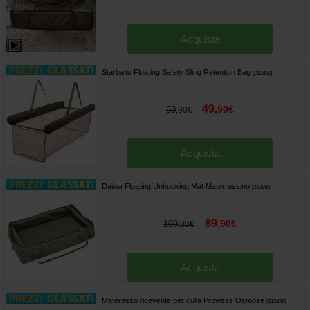
Acquista
Starbaits Floating Safety Sling Retention Bag
[
212882
]
49
,
90
€
59
,
90
€
Acquista
Daiwa Floating Unhooking Mat Materrassino
[
212885
]
89
,
90
€
109
,
00
€
Acquista
Materasso ricevente per culla Prowess Osmose
[
212888
]