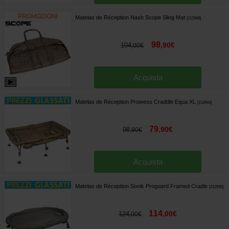
Matelas de Réception Nash Scope Sling Mat
[
212949
]
98
,
90
€
104
,
00
€
Acquista
Matelas de Réception Prowess Craddle Equa XL
[
212944
]
79
,
90
€
98
,
90
€
Acquista
Matelas de Réception Sonik Proguard Framed Cradle
[
212930
]
114
,
00
€
124
,
00
€