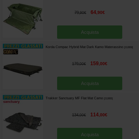
64
,
90
€
79
,
90
€
Acquista
Korda Compac Hybrid Mat Dark Kamo Materassino
[
212859
]
159
,
00
€
179
,
00
€
Acquista
Trakker Sanctuary MF Flat Mat Camo
[
212855
]
114
,
00
€
134
,
00
€
Acquista