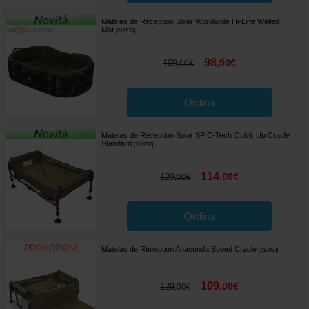
Matelas de Réception Solar Worldwide Hi-Line Walled
Mat
[
212976
]
98
,
90
€
109
,
00
€
Ordina
Matelas de Réception Solar SP C-Tech Quick Up Cradle
Standard
[
212957
]
114
,
00
€
129
,
00
€
Ordina
Matelas de Réception Anaconda Speed Cradle
[
212953
]
109
,
00
€
129
,
00
€