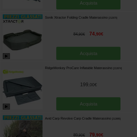
Acquista
Sonik Xtractor Folding Cradle Materassino
[
212870
]
74
,
90
€
84
,
90
€
Acquista
RidgeMonkey ProCare Inflatable Materassino
[
212874
]
199
,
00
€
Acquista
Avid Carp Revolve Carp Cradle Materassino
[
212895
]
79
,
90
€
89
,
90
€