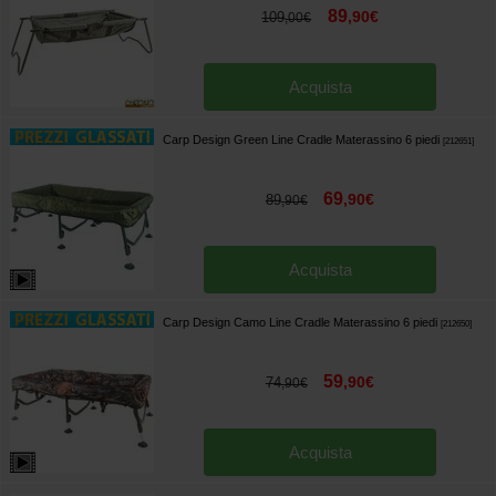
89
,
90
€
109
,
00
€
Acquista
Carp Design Green Line Cradle Materassino 6 piedi
[
212651
]
69
,
90
€
89
,
90
€
Acquista
Carp Design Camo Line Cradle Materassino 6 piedi
[
212650
]
59
,
90
€
74
,
90
€
Acquista