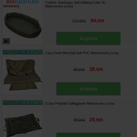
Trakker Sanctuary Self Inflating Cribs XL
Materassino
[
212658
]
94
,
90
€
119
,
00
€
Acquista
Carp Zoom Marshall Soft PVC Materassino
[
212638
]
39
,
90
€
66
,
90
€
Acquista
Ccarp Polyball Galleggiante Materassino
[
212548
]
28
,
90
€
39
,
90
€