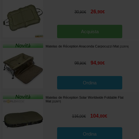
26
,
90
€
30
,
90
€
Acquista
Matelas de Réception Anaconda Carpocuzzi Mat
[
212974
]
94
,
90
€
98
,
90
€
Ordina
Matelas de Réception Solar Worldwide Foldable Flat
Mat
[
212977
]
104
,
00
€
116
,
00
€
Ordina