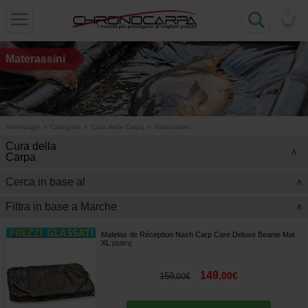
0
Materassini
Homepage
»
Categorie
»
Cura della Carpa
»
Materassini
Cura della
>
Carpa
Cerca in base al
>
Filtra in base a Marche
>
Matelas de Réception Nash Carp Care Deluxe Beanie Mat
XL
[
212971
]
149
,
00
€
159
,
00
€