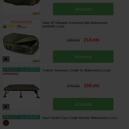
Acquista
Solar SP Inflatable Unhooking Mat Materassino
gonfiabile
[
212566
]
214
,
00
€
239
,
00
€
Acquista
Trakker Sanctuary Cradle XL Materassino
[
212691
]
159
,
00
€
174
,
00
€
Acquista
Nash Tackle Carp Cradle Monster Materassino
[
212674
]