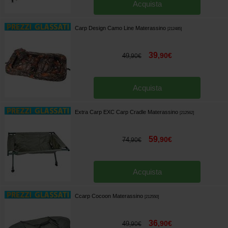
Acquista
Carp Design Camo Line Materassino
[
212485
]
39
,
90
€
49
,
90
€
Acquista
Extra Carp EXC Carp Cradle Materassino
[
212562
]
59
,
90
€
74
,
90
€
Acquista
Ccarp Cocoon Materassino
[
212550
]
36
,
90
€
49
,
90
€