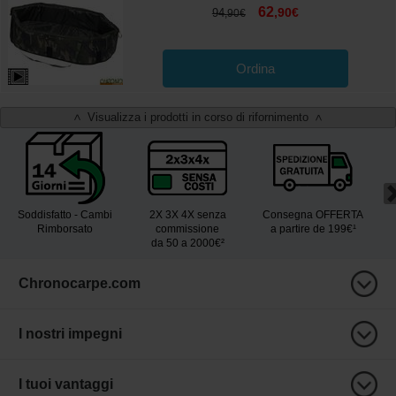
62
,
90
€
94
,
90
€
Ordina
Visualizza i prodotti in corso di rifornimento
<
>
Soddisfatto - Cambi
2X 3X 4X senza
Consegna OFFERTA
Rimborsato
commissione
a partire de 199€¹
da 50 a 2000€²
Chronocarpe.com
I nostri impegni
I tuoi vantaggi