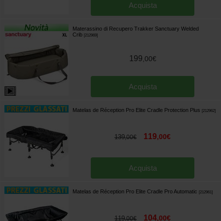
Acquista
Materassino di Recupero Trakker Sanctuary Welded
Crib
[
212969
]
199
,
00
€
Acquista
Matelas de Réception Pro Elite Cradle Protection Plus
[
212962
]
119
,
00
€
139
,
00
€
Acquista
Matelas de Réception Pro Elite Cradle Pro Automatic
[
212961
]
104
,
00
€
119
,
00
€