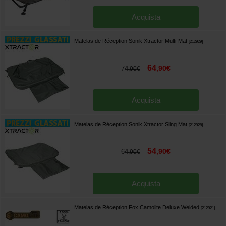
Acquista
Matelas de Réception Sonik Xtractor Multi-Mat
[
212929
]
64
,
90
€
74
,
90
€
Acquista
Matelas de Réception Sonik Xtractor Sling Mat
[
212928
]
54
,
90
€
64
,
90
€
Acquista
Matelas de Réception Fox Camolite Deluxe Welded
[
212921
]