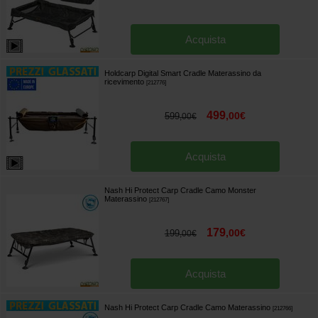
Acquista
Holdcarp Digital Smart Cradle Materassino da
ricevimento
[
212776
]
499
,
00
€
599
,
00
€
Acquista
Nash Hi Protect Carp Cradle Camo Monster
Materassino
[
212767
]
179
,
00
€
199
,
00
€
Acquista
Nash Hi Protect Carp Cradle Camo Materassino
[
212766
]