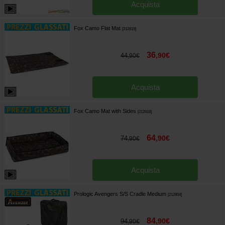
Acquista
Fox Camo Flat Mat
[
212819
]
36
,
90
€
44
,
90
€
Acquista
Fox Camo Mat with Sides
[
212818
]
64
,
90
€
74
,
90
€
Acquista
Prologic Avengers S/S Cradle Medium
[
212804
]
84
,
90
€
94
,
90
€