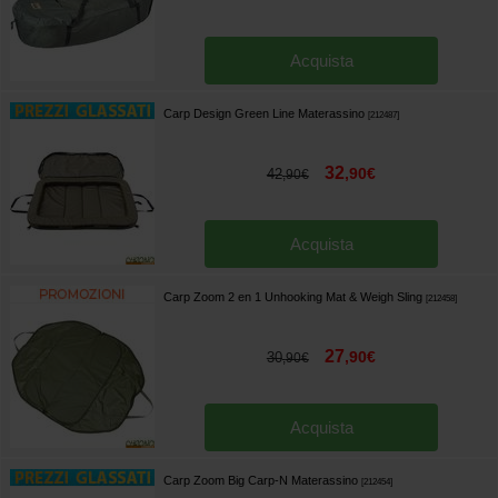
Acquista
Carp Design Green Line Materassino
[
212487
]
32
,
90
€
42
,
90
€
Acquista
Carp Zoom 2 en 1 Unhooking Mat & Weigh Sling
[
212458
]
27
,
90
€
30
,
90
€
Acquista
Carp Zoom Big Carp-N Materassino
[
212454
]