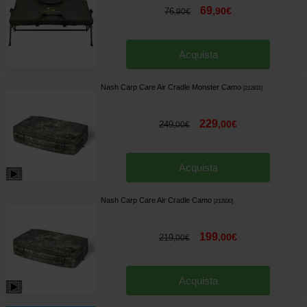
69
,
90
€
76
,
90
€
Acquista
Nash Carp Care Air Cradle Monster Camo
[
212831
]
229
,
00
€
249
,
00
€
Acquista
Nash Carp Care Air Cradle Camo
[
212830
]
199
,
00
€
219
,
00
€
Acquista