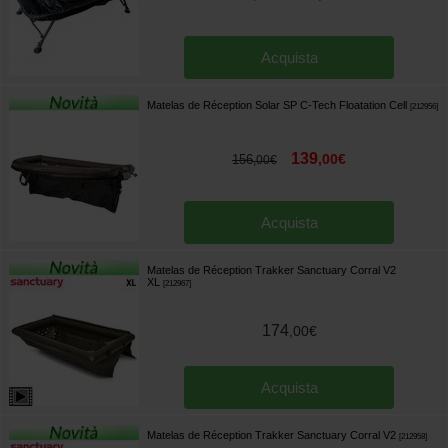
Acquista
Matelas de Réception Solar SP C-Tech Floatation Cell
[
212956
]
139
,
00
€
156
,
00
€
Acquista
Matelas de Réception Trakker Sanctuary Corral V2
XL
[
212967
]
174
,
00
€
Acquista
Matelas de Réception Trakker Sanctuary Corral V2
[
212958
]