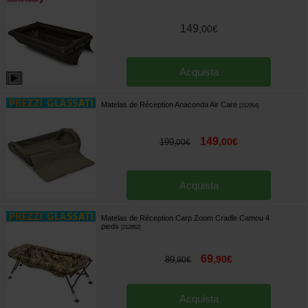
149
,
00
€
Acquista
Matelas de Réception Anaconda Air Care
[
212954
]
149
,
00
€
199
,
00
€
Acquista
Matelas de Réception Carp Zoom Cradle Camou 4
pieds
[
212952
]
69
,
90
€
89
,
90
€
Acquista