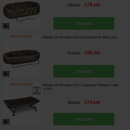
179
,
00
€
189
,
00
€
Acquista
Matelas de Réception Fox Carpmaster Air Mat
[
212920
]
196
,
00
€
214
,
00
€
Acquista
Matelas de Réception Fox Carpmaster Welded Cradle
[
212918
]
174
,
00
€
184
,
00
€
Acquista