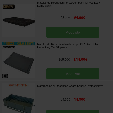
Matelas de Réception Korda Compac Flat Mat Dark
Kamo
[
212916
]
94
,
90
€
98
,
90
€
Acquista
Matelas de Réception Nash Scope OPS Auto Inflate
Unhooking Mat XL
[
212907
]
144
,
00
€
169
,
00
€
Acquista
Materassino di Reception Ccarp Square Protect
[
212860
]
44
,
90
€
54
,
90
€