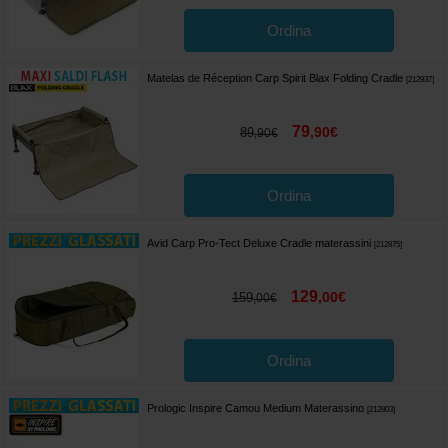
Ordina
Matelas de Réception Carp Spirit Blax Folding Cradle
[
212937
]
79
,
90
€
89
,
90
€
Ordina
Avid Carp Pro-Tect Deluxe Cradle materassini
[
212875
]
129
,
00
€
159
,
00
€
Ordina
Prologic Inspire Camou Medium Materassino
[
212803
]