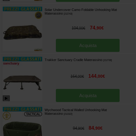
Solar Undercover Camo Foldable Unhooking Mat
Materassino
[
212743
]
74
,
90
€
104
,
00
€
Acquista
Trakker Sanctuary Cradle Materassino
[
212739
]
144
,
00
€
164
,
00
€
Acquista
Wychwood Tactical Walled Unhooking Mat
Materassino
[
212322
]
84
,
90
€
94
,
90
€