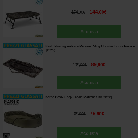
144
,
00
€
174
,
00
€
Acquista
Nash Floating Failsafe Retainer Sling Monster Borsa Pesare
[
212764
]
89
,
90
€
109
,
00
€
Acquista
Korda Basix Carp Cradle Materassino
[
212755
]
79
,
90
€
89
,
90
€
Acquista