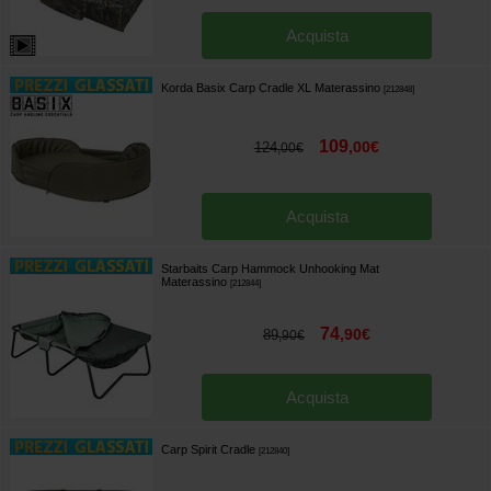
Acquista
Korda Basix Carp Cradle XL Materassino
[
212848
]
109
,
00
€
124
,
00
€
Acquista
Starbaits Carp Hammock Unhooking Mat
Materassino
[
212844
]
74
,
90
€
89
,
90
€
Acquista
Carp Spirit Cradle
[
212840
]