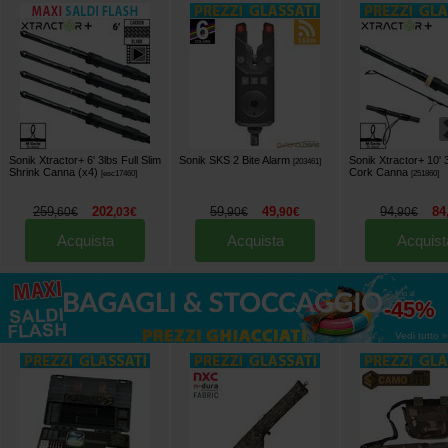
Sonik Xtractor+ 6' 3lbs Full Slim
Sonik SKS 2 Bite Alarm
Sonik Xtractor+ 10' 3
[
203461
]
Shrink Canna (x4)
Cork Canna
[
esc17460
]
[
251860
]
259
202
59
49
94
84
,
60
€
,
03
€
,
90
€
,
90
€
,
90
€
Acquista
Acquista
Acquist
fino al
-45%
Vedi tutto »