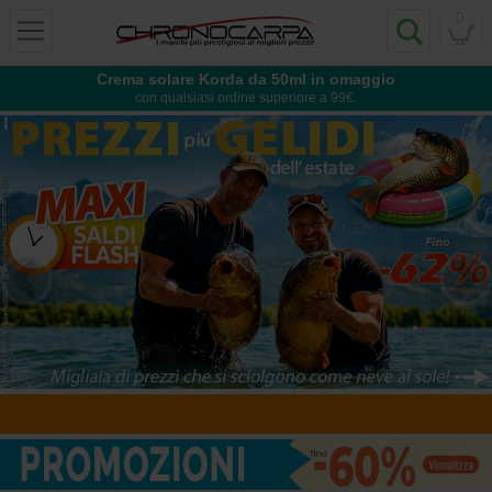
0
Crema solare Korda da 50ml in omaggio
con qualsiasi ordine superiore a 99€.