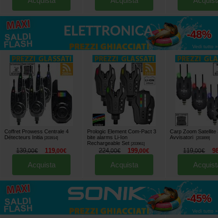
Acquista
Acquista
Acquist
fino al
-48%
Vedi tutto »
Coffret Prowess Centrale 4
Prologic Element Com-Pact 3
Carp Zoom Satellite 
Détecteurs Initia
bite alarms Li-Ion
Avvisatori
[
203914
]
[
203899
]
Rechargeable Set
[
203961
]
139
119
224
199
119
9
,
00
€
,
00
€
,
00
€
,
00
€
,
00
€
Acquista
Acquista
Acquist
fino al
-45%
Vedi tutto »