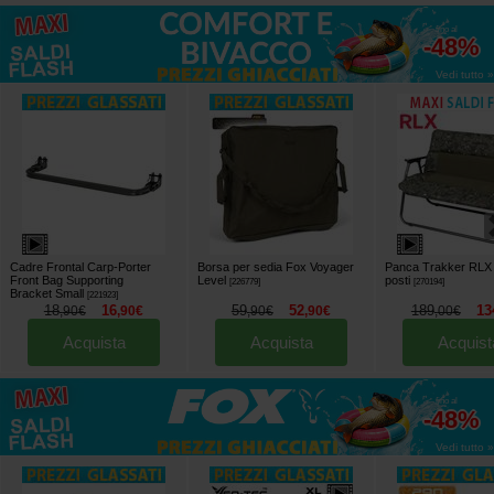
fino al
-48%
Vedi tutto »
Cadre Frontal Carp-Porter
Borsa per sedia Fox Voyager
Panca Trakker RLX
Front Bag Supporting
Level
posti
[
226779
]
[
270194
]
Bracket Small
[
221923
]
18
16
59
52
189
13
,
90
€
,
90
€
,
90
€
,
90
€
,
00
€
Acquista
Acquista
Acquist
fino al
-48%
Vedi tutto »