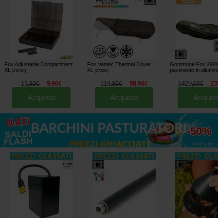
Fox Adjustable Compartment
Fox Ventec Thermal Cover
Gommone Fox 290X
XL
XL
pavimento in allumin
[
210191
]
[
270061
]
11
9
119
98
1429
13
,
90
€
,
90
€
,
00
€
,
90
€
,
00
€
Acquista
Acquista
Acquist
fino al
-50%
Vedi tutto »