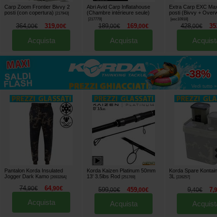
Carp Zoom Frontier Bivvy 2
Abri Avid Carp Inflatahouse
Extra Carp EXC Max
posti (con copertura)
(Chambre intérieure seule)
posti (Bivvy + Over
[
217943
]
[
217779
]
[
esc10918
]
364
319
189
169
428
35
,
00
€
,
00
€
,
00
€
,
00
€
,
00
€
Acquista
Acquista
Acquist
fino al
-38%
Vedi tutto »
Pantalon Korda Insulated
Korda Kaizen Platinum 50mm
Korda Spare Kontai
Jogger Dark Kamo
13' 3.5lbs Rod
3L
[
269326A
]
[
251769
]
[
226257
]
74
64
,
90
€
,
90
€
599
459
9
7
,
00
€
,
00
€
,
40
€
,
Acquista
Acquista
Acquist