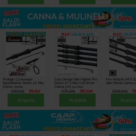
fino al
-50%
Vedi tutto »
Prologic C1 Avenger
Carp Design Slim Fighter Pro
Fox Horizon X4 S 12'
Spod/Marker 50mm 12' 5lbs
50mm 12' 3.5lbs Full Shrink
Slim Shrink Canna (
Canna
Canna (x4)
[
251642
]
[
esc14301
]
109
89
576
383
1016
5
,
00
€
,
90
€
,
00
€
,
68
€
,
00
€
Acquista
Acquista
Acquist
fino al
-50%
Vedi tutto »