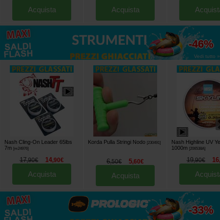
Acquista
Acquista
Acquist
fino al
-46%
Vedi tutto »
Nash Cling-On Leader 65lbs
Korda Pulla Stringi Nodo
Nash Highline UV Ye
[
230491
]
7m
1000m
[
m24976
]
[
206538A
]
17
14
19
16
,
90
€
,
90
€
,
90
€
6
5
,
50
€
,
60
€
Acquista
Acquist
Acquista
fino al
-33%