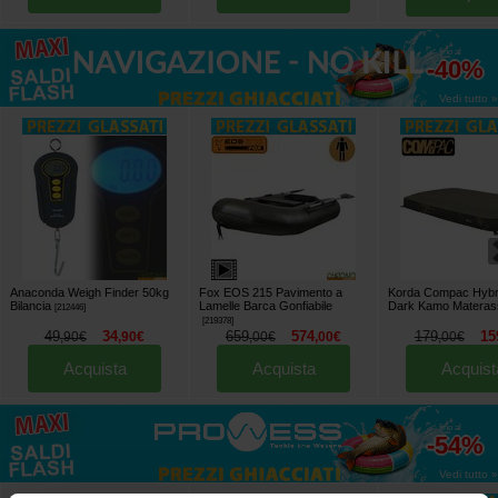
fino al
-40%
Vedi tutto »
Anaconda Weigh Finder 50kg
Fox EOS 215 Pavimento a
Korda Compac Hybr
Bilancia
Lamelle Barca Gonfiabile
Dark Kamo Materas
[
212446
]
[
219378
]
49
34
659
574
179
15
,
90
€
,
90
€
,
00
€
,
00
€
,
00
€
Acquista
Acquista
Acquist
fino al
-54%
Vedi tutto »