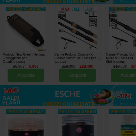
Vedi tutto »
Prologic New Green Netfloat
Canne Prologic Combat-X
Canne Prologic Com
Galleggiante per
Classic 50mm 10' 3.5lbs (les 2)
Micro 9' 3.5lbs Full
Guadino
Shrink
[
212057
]
[
esc18523
]
[
252011
]
10
8
258
228
119
10
,
90
€
,
90
€
,
00
€
,
48
€
,
00
€
Acquista
Acquista
Acquist
fino al
-40%
Vedi tutto »