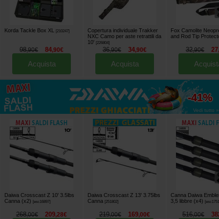
Korda Tackle Box XL
Copertura individuale Trakker
Fox Camolite Neopr
[
210247
]
NXC Camo per aste retrattili da
and Rod Tip Protect
10'
[
226804
]
98
84
36
34
32
27
,
90
€
,
90
€
,
90
€
,
90
€
,
90
€
Acquista
Acquista
Acquist
fino al
-41%
Vedi tutto »
Daiwa Crosscast Z 10' 3.5lbs
Daiwa Crosscast Z 13' 3.75lbs
Canna Daiwa Emble
Canna (x2)
Canna
3,5 libbre (x4)
[
esc16897
]
[
251802
]
[
esc175
268
209
219
169
516
38
,
00
€
,
28
€
,
00
€
,
00
€
,
00
€