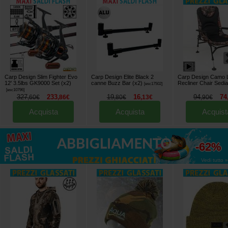
Carp Design Slim Fighter Evo
Carp Design Elite Black 2
Carp Design Camo 
12' 3.5lbs GK9000 Set (x2)
canne Buzz Bar (x2)
Recliner Chair Sedia
[
esc17502
]
[
esc10796
]
327
233
19
16
94
74
,
60
€
,
86
€
,
80
€
,
13
€
,
90
€
Acquista
Acquista
Acquist
fino al
-62%
Vedi tutto »