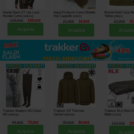
Sweat Nash ZT Lite Luxe
Aqua Products Camo Bobble
Bonnet Avid Carp Ma
Hoodie Camo
Hat Cappello
Yellow
[
269417A
]
[
228021
]
[
269321
]
119
109
,
00
€
,
00
€
21
16
12
10
,
90
€
,
90
€
,
90
€
Acquista
Acquista
Acquist
fino al
-43%
Vedi tutto »
Trakker Waders N3 Chest
Trakker CR Thermal
Trakker RLX Bed C
HD
Jacket
Wide
[
268553A
]
[
268704A
]
[
270124
]
94
79
94
84
,
90
€
,
90
€
,
90
€
,
90
€
119
10
,
00
€
Acquista
Acquista
Acquist