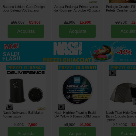
Batterie Lithium Carp Design
Atropa Prolunga Primer verde
Prologic Crush'n Fill 
pour Bateau V50S
da 45cm per Atrotube V2
Pellets Crusher
[
213049
]
[
213533
]
[
2132
109
89
21
16
39
32
,
00
€
,
90
€
,
90
€
,
90
€
,
90
€
Acquista
Acquista
Acquist
fino al
-44%
Vedi tutto »
Nash Delivrance Ball Maker
Nash Highline Floating Braid
Nash Titan Hide Ov
40mm
UV Yellow 0.18mm 600M
Bivvy 1 posto (solo 
[
213293
]
[
206535
]
[
217952
]
8
7
59
51
249
13
,
90
€
,
90
€
,
90
€
,
90
€
,
00
€
Acquista
Acquista
Acquist