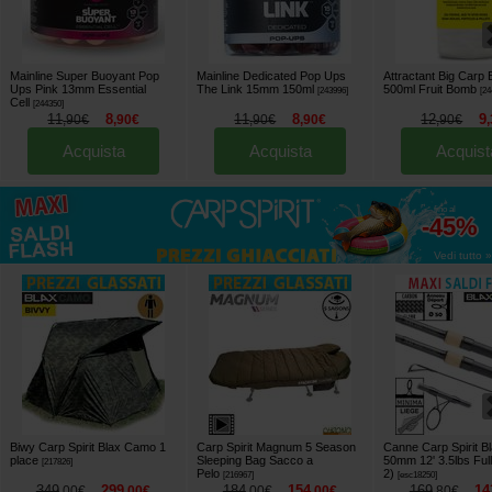
Mainline Super Buoyant Pop
Mainline Dedicated Pop Ups
Attractant Big Carp 
Ups Pink 13mm Essential
The Link 15mm 150ml
500ml Fruit Bomb
[
243996
]
[
24
Cell
[
244350
]
11
8
11
8
12
9
,
90
€
,
90
€
,
90
€
,
90
€
,
90
€
,
Acquista
Acquista
Acquist
fino al
-45%
Vedi tutto »
Biwy Carp Spirit Blax Camo 1
Carp Spirit Magnum 5 Season
Canne Carp Spirit B
place
Sleeping Bag Sacco a
50mm 12' 3.5lbs Full
[
217826
]
Pelo
2)
[
216967
]
[
esc18250
]
349
299
184
154
169
14
,
00
€
,
00
€
,
00
€
,
00
€
,
80
€