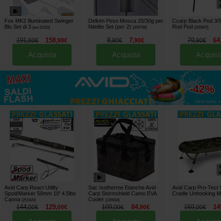
Fox MK2 Illuminated Swinger
Delkim Peso Mosca 20/30g per
Ccarp Black Pod 3/
Blu Set di 3
Nitelite Set (per 2)
Rod Pod
[
esc10116
]
[
204708
]
[
205947
]
191
158
8
7
79
64
,
60
€
,
98
€
,
90
€
,
90
€
,
90
€
Acquista
Acquista
Acquist
fino al
-42%
Vedi tutto »
Avid Carp React Utility
Sac Isotherme Etanche Avid
Avid Carp Pro-Tect
Spod/Marker 50mm 10' 4.5lbs
Carp Stormshield Camo EVA
Cradle Unhooking M
Canna
Cooler
[
251920
]
[
226934
]
144
129
109
84
169
14
,
00
€
,
00
€
,
00
€
,
90
€
,
00
€