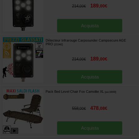
189
,
00
€
214
,
00
€
Acquista
Détecteur Infrarouge Carpsounder Campsecure AGE
PRO
[
221942
]
189
,
00
€
214
,
00
€
Acquista
Pack Bed Level Chair Fox Camolite XL
[
esc18440
]
478
,
08
€
558
,
00
€
Acquista