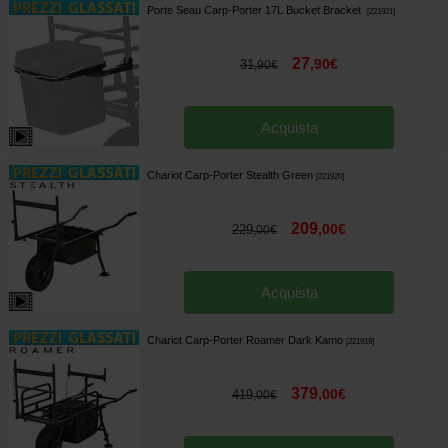
Porte Seau Carp-Porter 17L Bucket Bracket
[
221921
]
27
,
90
€
31
,
90
€
Acquista
Chariot Carp-Porter Stealth Green
[
221920
]
209
,
00
€
229
,
00
€
Acquista
Chariot Carp-Porter Roamer Dark Kamo
[
221919
]
379
,
00
€
419
,
00
€