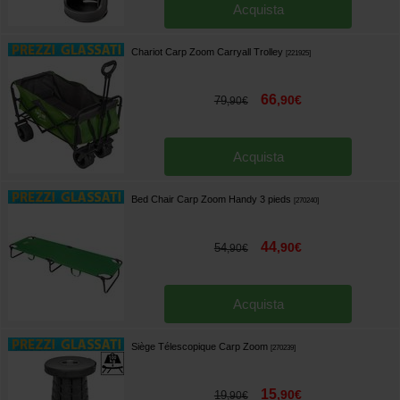
Acquista
Chariot Carp Zoom Carryall Trolley
[
221925
]
66
,
90
€
79
,
90
€
Acquista
Bed Chair Carp Zoom Handy 3 pieds
[
270240
]
44
,
90
€
54
,
90
€
Acquista
Siège Télescopique Carp Zoom
[
270239
]
15
,
90
€
19
,
90
€