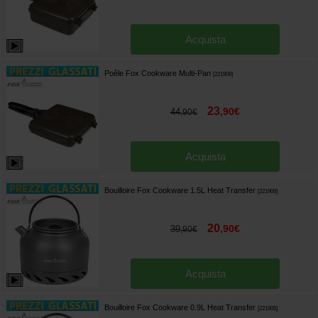
Acquista
Poêle Fox Cookware Multi-Pan
[
221908
]
23
,
90
€
44
,
90
€
Acquista
Bouilloire Fox Cookware 1.5L Heat Transfer
[
221906
]
20
,
90
€
39
,
90
€
Acquista
Bouilloire Fox Cookware 0.9L Heat Transfer
[
221905
]