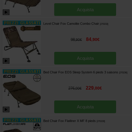
Acquista
Level Chair Fox Camolite Combo Chair
[
270233
]
84
,
90
€
98
,
90
€
Acquista
Bed Chair Fox EOS Sleep System 6 pieds 3 saisons
[
270236
]
229
,
00
€
276
,
00
€
Acquista
Bed Chair Fox Flatliner X MF 8 pieds
[
270228
]