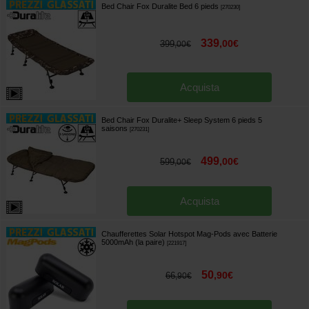
Bed Chair Fox Duralite Bed 6 pieds
[
270230
]
339
,
00
€
399
,
00
€
Acquista
Bed Chair Fox Duralite+ Sleep System 6 pieds 5
saisons
[
270231
]
499
,
00
€
599
,
00
€
Acquista
Chaufferettes Solar Hotspot Mag-Pods avec Batterie
5000mAh (la paire)
[
221917
]
50
,
90
€
66
,
90
€