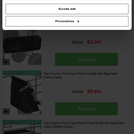
inoltre informazioni sul modo in cui utilizzi il nostro sito con i nostri partner che si
occupano di analisi dei dati web, pubblicità e social media, i quali potrebbero
combinarle con altre informazioni che hai fornito loro o che hanno raccolto dal
Accetta tutti
Acquista
tuo utilizzo dei loro servizi.
Personalizza
Sacoche Carp-Porter Side Bar Bags Large Dark
Kamo
[
226984
]
62
,
90
€
68
,
90
€
Acquista
Sac Fourre-Tout Carp-Porter Handle Bar Bag Dark
Kamo
[
226980
]
68
,
90
€
74
,
90
€
Acquista
Sac Fourre-Tout Carp-Porter Drop-In Barrow Bag Dark
Kamo Deluxe
[
226979
]