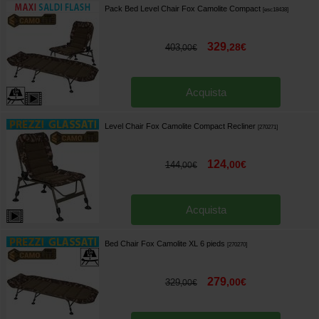
Pack Bed Level Chair Fox Camolite Compact
[
esc18438
]
329
,
28
€
403
,
00
€
Acquista
Level Chair Fox Camolite Compact Recliner
[
270271
]
124
,
00
€
144
,
00
€
Acquista
Bed Chair Fox Camolite XL 6 pieds
[
270270
]
279
,
00
€
329
,
00
€