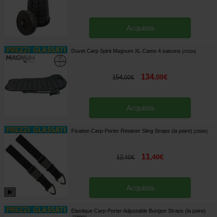
Acquista
Duvet Carp Spirit Magnum XL Camo 4 saisons
[
270224
]
134
,
00
€
154
,
00
€
Acquista
Fixation Carp-Porter Retainer Sling Straps (la paire)
[
226992
]
11
,
40
€
12
,
40
€
Acquista
Elastique Carp-Porter Adjustable Bungee Straps (la paire)