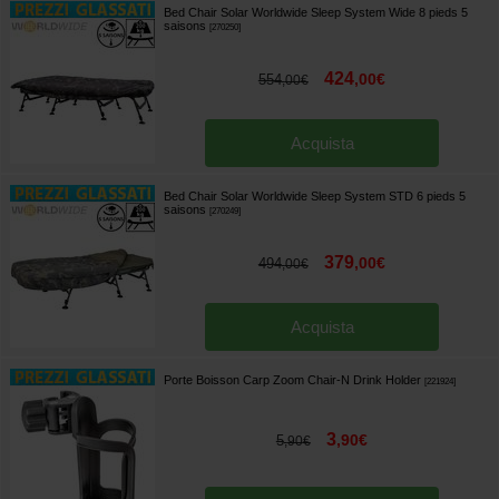
Bed Chair Solar Worldwide Sleep System Wide 8 pieds 5
saisons
[
270250
]
424
,
00
€
554
,
00
€
Acquista
Bed Chair Solar Worldwide Sleep System STD 6 pieds 5
saisons
[
270249
]
379
,
00
€
494
,
00
€
Acquista
Porte Boisson Carp Zoom Chair-N Drink Holder
[
221924
]
3
,
90
€
5
,
90
€