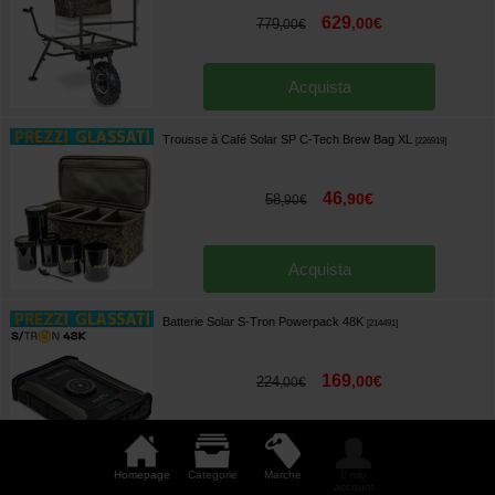
629
,
00
€
779
,
00
€
Acquista
Trousse à Café Solar SP C-Tech Brew Bag XL
[
226919
]
46
,
90
€
58
,
90
€
Acquista
Batterie Solar S-Tron Powerpack 48K
[
214491
]
169
,
00
€
224
,
00
€
Acquista
Homepage
Categorie
Marche
Il mio
account