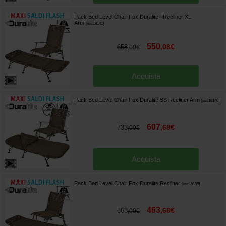
Pack Bed Level Chair Fox Duralite+ Recliner XL
Arm
[
esc18141
]
550
,
08
€
658
,
00
€
Acquista
Pack Bed Level Chair Fox Duralite SS Recliner Arm
[
esc18140
]
607
,
68
€
733
,
00
€
Acquista
Pack Bed Level Chair Fox Duralite Recliner
[
esc18139
]
463
,
68
€
563
,
00
€