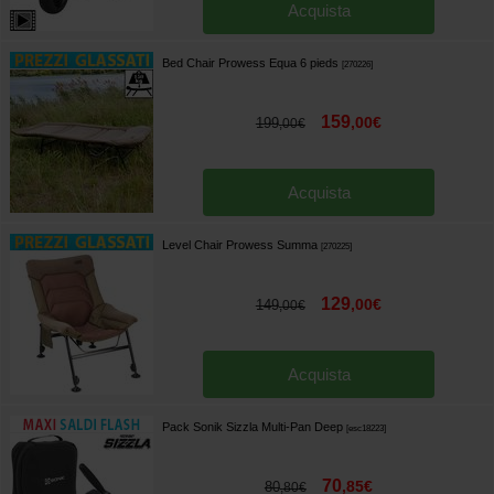
Acquista
Bed Chair Prowess Equa 6 pieds
[
270226
]
159
,
00
€
199
,
00
€
Acquista
Level Chair Prowess Summa
[
270225
]
129
,
00
€
149
,
00
€
Acquista
Pack Sonik Sizzla Multi-Pan Deep
[
esc18223
]
70
,
85
€
80
,
80
€