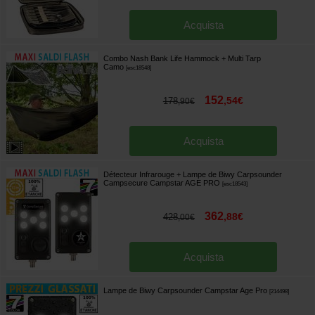
Acquista
Combo Nash Bank Life Hammock + Multi Tarp
Camo
[
esc18548
]
152
,
54
€
178
,
90
€
Acquista
Détecteur Infrarouge + Lampe de Biwy Carpsounder
Campsecure Campstar AGE PRO
[
esc18543
]
362
,
88
€
428
,
00
€
Acquista
Lampe de Biwy Carpsounder Campstar Age Pro
[
214498
]