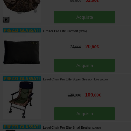
52
,
90
€
59
,
90
€
Acquista
Oreiller Pro Elite Comfort
[
270266
]
20
,
90
€
24
,
90
€
Acquista
Level Chair Pro Elite Super Session Lite
[
270265
]
109
,
00
€
129
,
00
€
Acquista
Level Chair Pro Elite Small Brother
[
270264
]