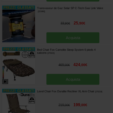
Transvaseur de Gaz Solar SP C-Tech Gas Link Valve
[
221900
]
25
,
90
€
33
,
90
€
Acquista
Bed Chair Fox Camolite Sleep System 6 pieds 4
saisons
[
270221
]
424
,
00
€
469
,
00
€
Acquista
Level Chair Fox Duralite Recliner XL Arm Chair
[
270219
]
199
,
00
€
219
,
00
€