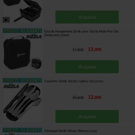
Acquista
Etui de Rangement Sonik pour Sizzla Multi-Pan Set
Deepcase
[
226940
]
13
,
90
€
17
,
90
€
Acquista
Couverts Sonik Sizzla Cutlery Set
[
221912
]
13
,
90
€
15
,
90
€
Acquista
Réchaud Sonik Sizzla 2Burna
[
221911
]