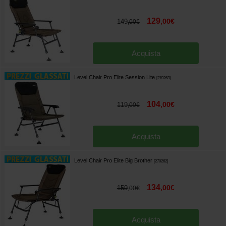
129
,
00
€
149
,
00
€
Acquista
Level Chair Pro Elite Session Lite
[
270263
]
104
,
00
€
119
,
00
€
Acquista
Level Chair Pro Elite Big Brother
[
270262
]
134
,
00
€
159
,
00
€
Acquista