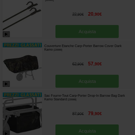
[
226991
]
20
,
90
€
22
,
90
€
Acquista
Couverture Etanche Carp-Porter Barrow Cover Dark
Kamo
[
226990
]
57
,
90
€
62
,
90
€
Acquista
Sac Fourre-Tout Carp-Porter Drop-In Barrow Bag Dark
Kamo Standard
[
226988
]
79
,
90
€
87
,
90
€
Acquista