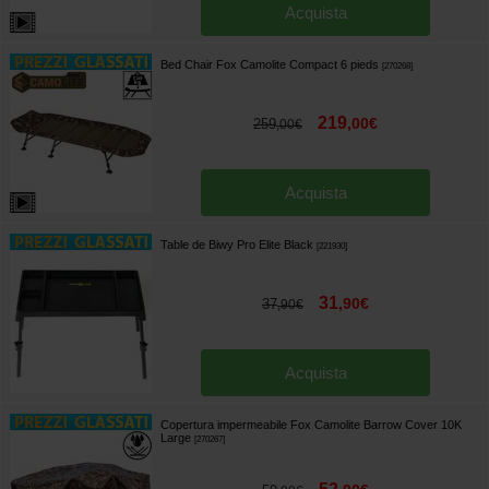
Acquista
Bed Chair Fox Camolite Compact 6 pieds
[
270268
]
219
,
00
€
259
,
00
€
Acquista
Table de Biwy Pro Elite Black
[
221930
]
31
,
90
€
37
,
90
€
Acquista
Copertura impermeabile Fox Camolite Barrow Cover 10K
Large
[
270267
]