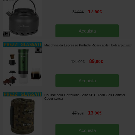
17
,
90
€
34
,
90
€
Acquista
Macchina da Espresso Portatile Ricaricabile Holdcarp
[
221913
]
89
,
90
€
129
,
00
€
Acquista
Housse pour Cartouche Solar SP C-Tech Gas Canister
Cover
[
226920
]
13
,
90
€
17
,
90
€
Acquista