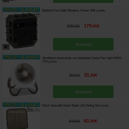
Batterie Fox Halo Wireless Power 48K
[
214499
]
179
,
00
€
209
,
00
€
Acquista
Ventilatore Anaconda con lampada Camp Fan Light RMX-
710
[
221944
]
31
,
90
€
39
,
90
€
Acquista
Pack Vaisselle Nash Bank Life Dining Set
[
221940
]
61
,
90
€
64
,
90
€