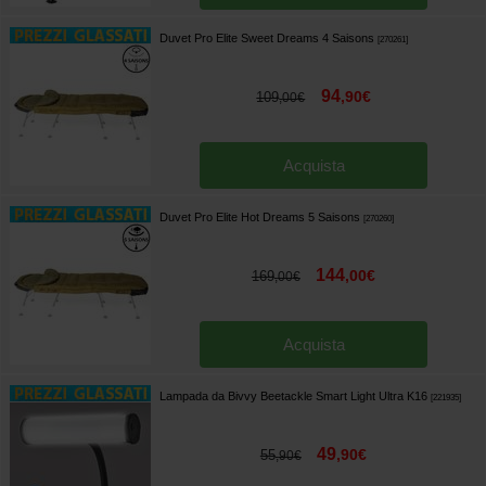
Duvet Pro Elite Sweet Dreams 4 Saisons
[
270261
]
94
,
90
€
109
,
00
€
Acquista
Duvet Pro Elite Hot Dreams 5 Saisons
[
270260
]
144
,
00
€
169
,
00
€
Acquista
Lampada da Bivvy Beetackle Smart Light Ultra K16
[
221935
]
49
,
90
€
55
,
90
€