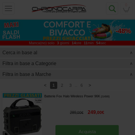
0
fino al
-48%
Manca(no) solo
3
giorni
14
ore
11
min
53
sec
Cerca in base al
>
Filtra in base a Categorie
>
Filtra in base a Marche
>
<
>
1
2
3
6
...
Batterie Fox Halo Wireless Power 96K
[
214500
]
249
,
00
€
289
,
00
€
Acquista