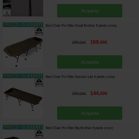
Acquista
Bed Chair Pro Elite Small Brother 8 pieds
[
270259
]
169
,
00
€
189
,
00
€
Acquista
Bed Chair Pro Elite Session Lite 6 pieds
[
270258
]
144
,
00
€
169
,
00
€
Acquista
Bed Chair Pro Elite Big Brother 8 pieds
[
270257
]