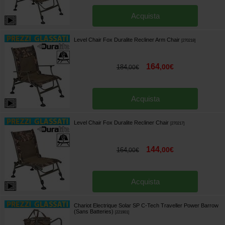
Acquista
Level Chair Fox Duralite Recliner Arm Chair
[
270218
]
164
,
00
€
184
,
00
€
Acquista
Level Chair Fox Duralite Recliner Chair
[
270217
]
144
,
00
€
164
,
00
€
Acquista
Chariot Electrique Solar SP C-Tech Traveller Power Barrow
(Sans Batteries)
[
221901
]