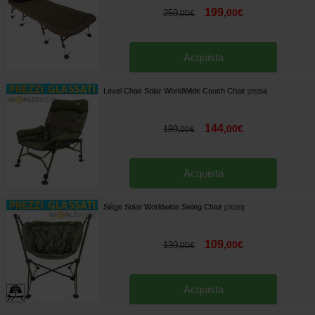
199
,
00
€
259
,
00
€
Acquista
Level Chair Solar WorldWide Couch Chair
[
270254
]
144
,
00
€
189
,
00
€
Acquista
Siège Solar Worldwide Swing Chair
[
270253
]
109
,
00
€
139
,
00
€
Acquista