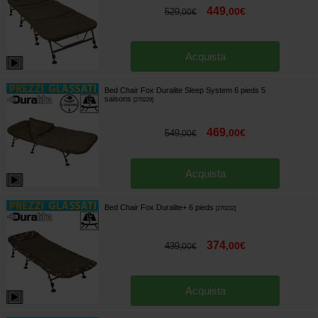
449
,
00
€
529
,
00
€
Acquista
Bed Chair Fox Duralite Sleep System 6 pieds 5
saisons
[
270229
]
469
,
00
€
549
,
00
€
Acquista
Bed Chair Fox Duralite+ 6 pieds
[
270232
]
374
,
00
€
439
,
00
€
Acquista