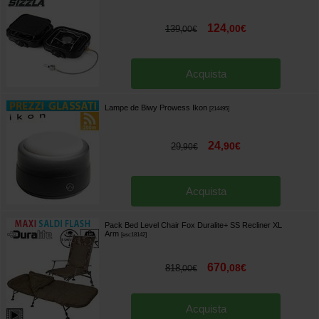
124
,
00
€
139
,
00
€
Acquista
Lampe de Biwy Prowess Ikon
[
214495
]
24
,
90
€
29
,
90
€
Acquista
Pack Bed Level Chair Fox Duralite+ SS Recliner XL
Arm
[
esc18142
]
670
,
08
€
818
,
00
€
Acquista