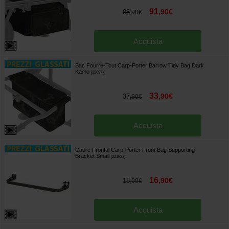
91
,
90
€
98
,
90
€
Acquista
Sac Fourre-Tout Carp-Porter Barrow Tidy Bag Dark
Kamo
[
226977
]
33
,
90
€
37
,
90
€
Acquista
Cadre Frontal Carp-Porter Front Bag Supporting
Bracket Small
[
221923
]
16
,
90
€
18
,
90
€
Acquista