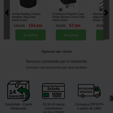
Korda Floating Compac
Couverture Etanche Carp-
Elastique Carp-P
Retainer Sling Dark
Porter Barrow Cover Dark
Adjustable Bung
Kamo
Kamo
Straps (la paire)
[
212858
]
[
226990
]
104
57
2
114
,
00
€
62
,
90
€
22
,
00
€
,
90
€
,
90
€
Acquista
Acquista
Acqu
Opinioni dei clienti
Nessun commento per il momento
Scrivere una recensione per quel prodotto
Soddisfatto - Cambi
2X 3X 4X senza
Consegna OFFERTA
Rimborsato
commissione
a partire de 199€¹
da 50 a 2000€²