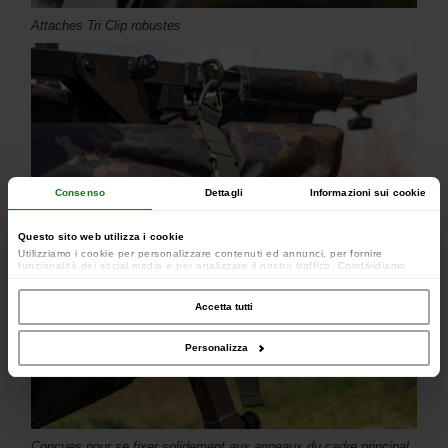
Attaches Tri Clip robustes
Consenso
Dettagli
Informazioni sui cookie
Questo sito web utilizza i cookie
Utilizziamo i cookie per personalizzare contenuti ed annunci, per fornire
funzionalità dei social media e per analizzare il nostro traffico. Condividiamo
inoltre informazioni sul modo in cui utilizzi il nostro sito con i nostri partner che si
occupano di analisi dei dati web, pubblicità e social media, i quali potrebbero
combinarle con altre informazioni che hai fornito loro o che hanno raccolto dal
Accetta tutti
tuo utilizzo dei loro servizi.
Personalizza
Conçues pour se fixer solidement aux anneaux du cadre principal