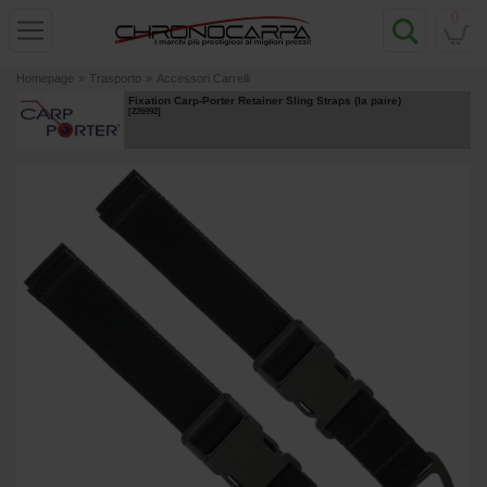
0
Homepage
»
Trasporto
»
Accessori Carrelli
Fixation Carp-Porter Retainer Sling Straps (la paire)
[
226992
]