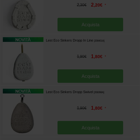
2
2
,
20
€
,
30
€
*
Acquista
Lest Eco Sinkers Dropp In Line
[
208401A
]
1
1
,
80
€
,
90
€
*
Acquista
Lest Eco Sinkers Dropp Swivel
[
208398A
]
1
1
,
80
€
,
90
€
*
Acquista