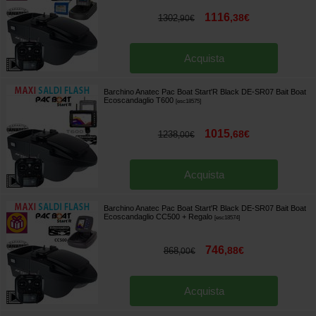
1116
,
38
€
1302
,
90
€
Acquista
Barchino Anatec Pac Boat Start'R Black DE-SR07 Bait Boat
Ecoscandaglio T600
[
esc18575
]
1015
,
68
€
1238
,
00
€
Acquista
Barchino Anatec Pac Boat Start'R Black DE-SR07 Bait Boat
Ecoscandaglio CC500
+ Regalo
[
esc18574
]
746
,
88
€
868
,
00
€
Acquista