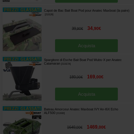
Capot de Bac Bait Boat Pod pour Anatec Maxboat (la paire)
[
213126
]
34
,
90
€
39
,
90
€
Acquista
Spargitore di Esche Bait Boat Pod Wubs-X per Anatec
Catamaran
[
213117A
]
169
,
00
€
189
,
00
€
Acquista
Bateau Amorceur Anatec Maxboat IVY An-I6X Echo
ALF500
[
213330
]
1469
,
00
€
1649
,
00
€