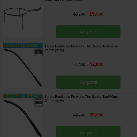
15
,
90
€
19
,
90
€
Acquista
Lance Bouillettes Prowess The Baiting Tool 90cm
24mm
[
213998
]
42
,
90
€
54
,
90
€
Acquista
Lance Bouillettes Prowess The Baiting Tool 60cm
24mm
[
213997
]
39
,
90
€
49
,
90
€
Acquista