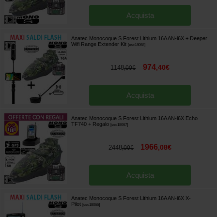
Acquista
Anatec Monocoque S Forest Lithium 16A AN-i6X + Deeper
Wifi Range Extender Kit
[
esc18068
]
974
,
40
€
1148
,
00
€
Acquista
Anatec Monocoque S Forest Lithium 16A AN-i6X Echo
TF740
+ Regalo
[
esc18067
]
1966
,
08
€
2448
,
00
€
Acquista
Anatec Monocoque S Forest Lithium 16A AN-i6X X-
Pilot
[
esc18066
]