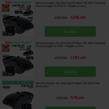
Barchino Anatec Pac Boat Start'R Black DE-SR07 Bait Boat
Ecoscandaglio ALF500 B
+ Regalo
[
esc18573
]
1245
,
98
€
1442
,
90
€
Acquista
Barchino Anatec Pac Boat Start'R Black DE-SR07 Bait Boat
Ecoscandaglio ALF500
+ Regalo
[
esc18572
]
1193
,
28
€
1378
,
00
€
Acquista
Barchino Anatec Pac Boat Start'R Black DE-SR07 Bait
Boat
[
213112
]
579
,
00
€
639
,
00
€