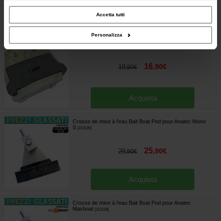
inoltre informazioni sul modo in cui utilizzi il nostro sito con i nostri partner che si
occupano di analisi dei dati web, pubblicità e social media, i quali potrebbero
combinarle con altre informazioni che hai fornito loro o che hanno raccolto dal
Accetta tutti
Acquista
tuo utilizzo dei loro servizi.
Personalizza
Capot de Bac Bait Boat Pod pour Anatec Pac Boat
[
213127
]
16
,
90
€
19
,
90
€
Acquista
Crosse de mise à l'eau Bait Boat Pod pour Anatec Mono
S
[
213130
]
25
,
90
€
29
,
90
€
Acquista
Crosse de mise à l'eau Bait Boat Pod pour Anatec
Maxboat
[
213129
]