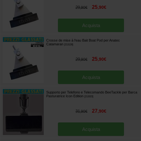
25
,
90
€
29
,
90
€
Acquista
Crosse de mise à l'eau Bait Boat Pod per Anatec
Catamaran
[
213128
]
25
,
90
€
29
,
90
€
Acquista
Supporto per Telefono e Telecomando BeeTackle per Barca
Pasturatrice Icon Edition
[
213323
]
27
,
90
€
31
,
90
€
Acquista