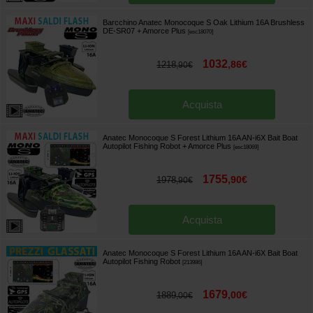
Barcchino Anatec Monocoque S Oak Lithium 16A Brushless
DE-SR07 + Amorce Plus
[
esc18070
]
1032
,
86
€
1218
,
90
€
Acquista
Anatec Monocoque S Forest Lithium 16A AN-i6X Bait Boat
Autopilot Fishing Robot + Amorce Plus
[
esc18069
]
1755
,
90
€
1978
,
90
€
Acquista
Anatec Monocoque S Forest Lithium 16A AN-i6X Bait Boat
Autopilot Fishing Robot
[
213986
]
1679
,
00
€
1889
,
00
€