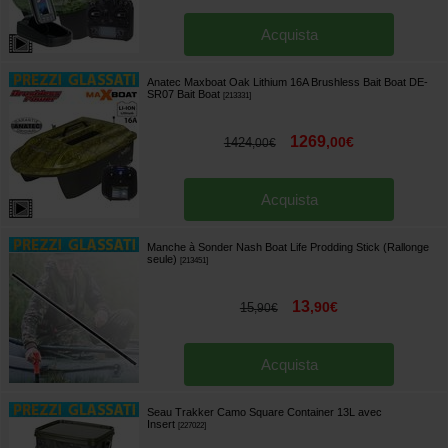
Acquista
Anatec Maxboat Oak Lithium 16A Brushless Bait Boat DE-
SR07 Bait Boat
[
213331
]
1269
,
00
€
1424
,
00
€
Acquista
Manche à Sonder Nash Boat Life Prodding Stick (Rallonge
seule)
[
213451
]
13
,
90
€
15
,
90
€
Acquista
Seau Trakker Camo Square Container 13L avec
Insert
[
227022
]