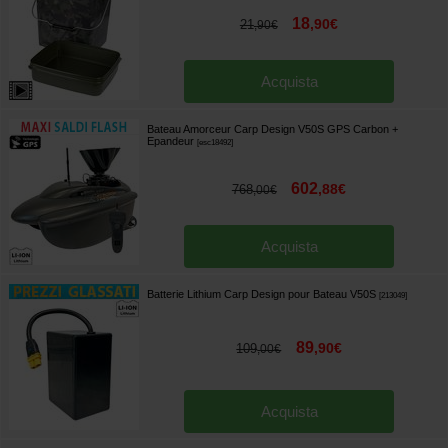
18
,
90
€
21
,
90
€
Acquista
Bateau Amorceur Carp Design V50S GPS Carbon +
Epandeur
[
esc18492
]
602
,
88
€
768
,
00
€
Acquista
Batterie Lithium Carp Design pour Bateau V50S
[
213049
]
89
,
90
€
109
,
00
€
Acquista