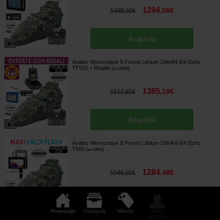
1294
,
08
€
1488
,
00
€
Acquista
Anatec Monocoque S Forest Lithium 16A AN-i6X Echo
TF520
+ Regalo
[
esc18065
]
1385
,
18
€
1612
,
90
€
Acquista
Anatec Monocoque S Forest Lithium 16A AN-i6X Echo
T600
[
esc18064
]
1284
,
48
€
1548
,
00
€
Acquista
Homepage
Categorie
Marche
Il mio
account