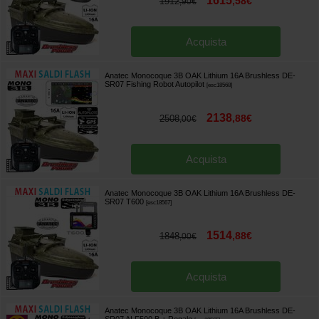
1615
,
58
€
1912
,
90
€
Acquista
Anatec Monocoque 3B OAK Lithium 16A Brushless DE-
SR07 Fishing Robot Autopilot
[
esc18568
]
2138
,
88
€
2508
,
00
€
Acquista
Anatec Monocoque 3B OAK Lithium 16A Brushless DE-
SR07 T600
[
esc18567
]
1514
,
88
€
1848
,
00
€
Acquista
Anatec Monocoque 3B OAK Lithium 16A Brushless DE-
SR07 ALF500 B
+ Regalo