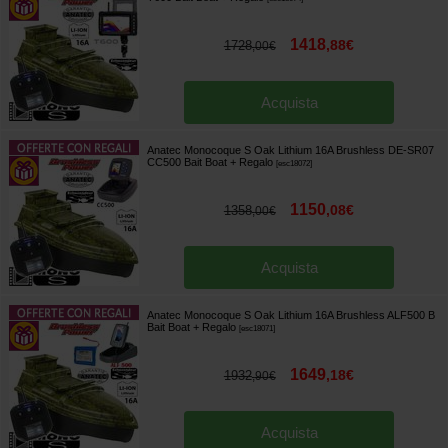
1418
,
88
€
1728
,
00
€
Acquista
Anatec Monocoque S Oak Lithium 16A Brushless DE-SR07
CC500 Bait Boat
+ Regalo
[
esc18072
]
1150
,
08
€
1358
,
00
€
Acquista
Anatec Monocoque S Oak Lithium 16A Brushless ALF500 B
Bait Boat
+ Regalo
[
esc18071
]
1649
,
18
€
1932
,
90
€
Acquista