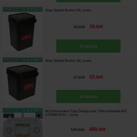
Seau Spomb Bucket 24L
[
226967
]
16
,
90
€
19
,
90
€
Acquista
Seau Spomb Bucket 18L
[
226966
]
15
,
90
€
17
,
90
€
Acquista
Kit Echosondeur Carp Design pour Télécommande AIO
V70/V80 EVO+
[
213979
]
489
,
00
€
549
,
00
€