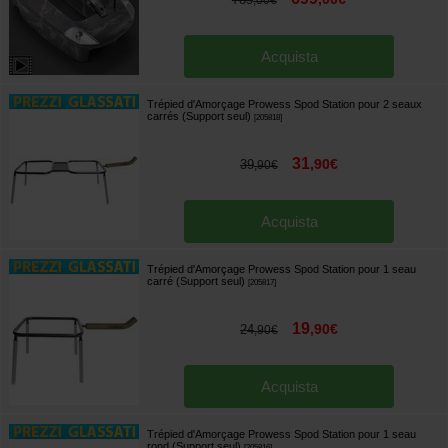
,
00
€
Acquista
Trépied d'Amorçage Prowess Spod Station pour 2 seaux
carrés (Support seul)
[
205818
]
31
,
90
€
39
,
90
€
Acquista
Trépied d'Amorçage Prowess Spod Station pour 1 seau
carré (Support seul)
[
205817
]
19
,
90
€
24
,
90
€
Acquista
Trépied d'Amorçage Prowess Spod Station pour 1 seau
rond (Support seul)
[
205816
]