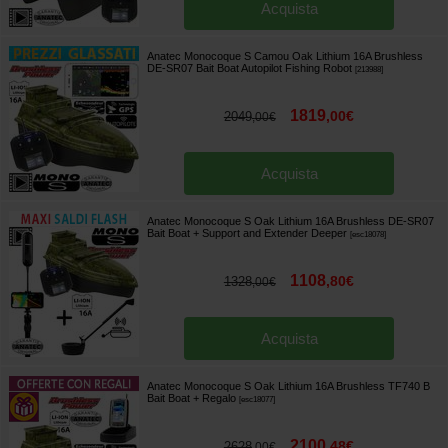
Acquista
Anatec Monocoque S Camou Oak Lithium 16A Brushless
DE-SR07 Bait Boat Autopilot Fishing Robot
[
213988
]
1819
,
00
€
2049
,
00
€
Acquista
Anatec Monocoque S Oak Lithium 16A Brushless DE-SR07
Bait Boat + Support and Extender Deeper
[
esc18078
]
1108
,
80
€
1328
,
00
€
Acquista
Anatec Monocoque S Oak Lithium 16A Brushless TF740 B
Bait Boat
+ Regalo
[
esc18077
]
2100
,
48
€
2628
,
00
€