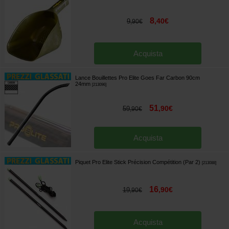
8
,
40
€
9
,
90
€
Acquista
Lance Bouillettes Pro Elite Goes Far Carbon 90cm
24mm
[
213096
]
51
,
90
€
59
,
90
€
Acquista
Piquet Pro Elite Stick Précision Compétition (Par 2)
[
213088
]
16
,
90
€
19
,
90
€
Acquista