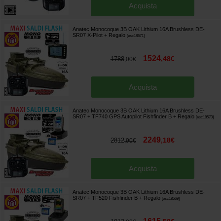
Acquista
Anatec Monocoque 3B OAK Lithium 16A Brushless DE-
SR07 X-Pilot
+ Regalo
[
esc18571
]
1524
,
48
€
1788
,
00
€
Acquista
Anatec Monocoque 3B OAK Lithium 16A Brushless DE-
SR07 + TF740 GPS Autopilot Fishfinder B
+ Regalo
[
esc18570
]
2249
,
18
€
2812
,
90
€
Acquista
Anatec Monocoque 3B OAK Lithium 16A Brushless DE-
SR07 + TF520 Fishfinder B
+ Regalo
[
esc18569
]