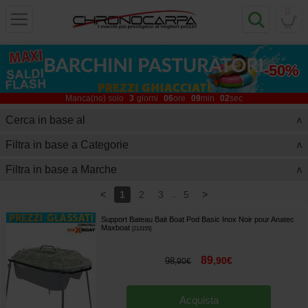
0
fino al
-50%
Manca(no) solo
3
giorni
06
ore
09
min
00
sec
Cerca in base al
>
Filtra in base a Categorie
>
Filtra in base a Marche
>
<
>
1
2
3
5
...
Support Bateau Bait Boat Pod Basic Inox Noir pour Anatec
Maxboat
[
213155
]
89
,
90
€
98
,
90
€
Acquista