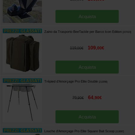
Acquista
Zaino da Trasporto BeeTackle per Barco Icon Edition
[
227023
]
109
,
00
€
119
,
00
€
Acquista
Trépied d'Amorçage Pro Elite Double
[
213098
]
64
,
90
€
79
,
90
€
Acquista
Louche d'Amorçage Pro Elite Square Bait Scoop
[
213097
]