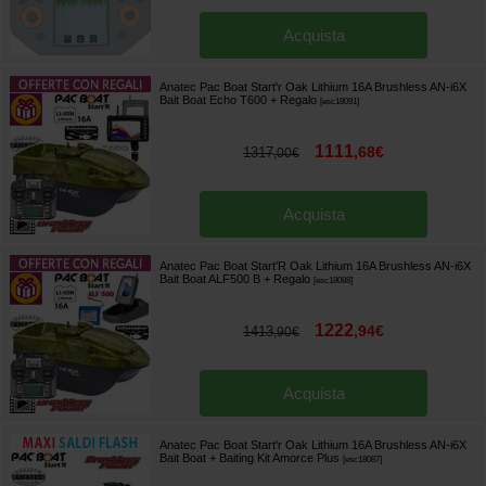
Acquista
Anatec Pac Boat Start'r Oak Lithium 16A Brushless AN-i6X
Bait Boat Echo T600
+ Regalo
[
esc18091
]
1111
,
68
€
1317
,
00
€
Acquista
Anatec Pac Boat Start'R Oak Lithium 16A Brushless AN-i6X
Bait Boat ALF500 B
+ Regalo
[
esc18088
]
1222
,
94
€
1413
,
90
€
Acquista
Anatec Pac Boat Start'r Oak Lithium 16A Brushless AN-i6X
Bait Boat + Baiting Kit Amorce Plus
[
esc18087
]