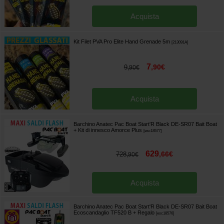
Acquista
Kit Filet PVA Pro Elite Hand Grenade 5m
[
213091A
]
7
,
90
€
9
,
90
€
Acquista
Barchino Anatec Pac Boat Start'R Black DE-SR07 Bait Boat
+ Kit di innesco Amorce Plus
[
esc18577
]
629
,
66
€
728
,
90
€
Acquista
Barchino Anatec Pac Boat Start'R Black DE-SR07 Bait Boat
Ecoscandaglio TF520 B
+ Regalo
[
esc18576
]