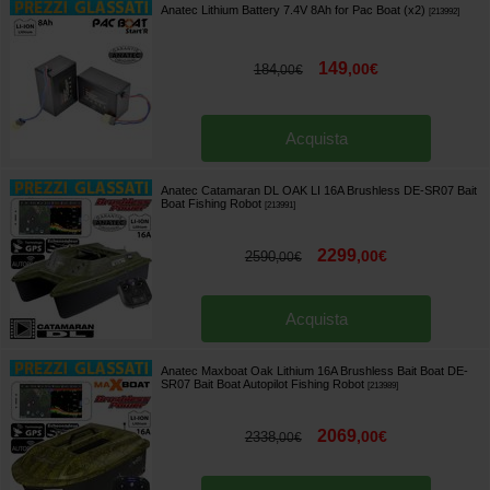
Anatec Lithium Battery 7.4V 8Ah for Pac Boat (x2)
[
213992
]
149
,
00
€
184
,
00
€
Acquista
Anatec Catamaran DL OAK LI 16A Brushless DE-SR07 Bait
Boat Fishing Robot
[
213991
]
2299
,
00
€
2590
,
00
€
Acquista
Anatec Maxboat Oak Lithium 16A Brushless Bait Boat DE-
SR07 Bait Boat Autopilot Fishing Robot
[
213989
]
2069
,
00
€
2338
,
00
€