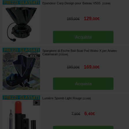
Epandeur Carp Design pour Bateau V50S
[
213048
]
129
,
00
€
169
,
00
€
Acquista
Spargitore di Esche Bait Boat Pod Wubs-X per Anatec
Catamaran
[
213114A
]
169
,
00
€
189
,
00
€
Acquista
Lumière Spomb Light Rouge
[
213488
]
6
,
40
€
7
,
90
€