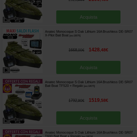
Acquista
Anatec Monocoque S Oak Lithium 16A Brushless DE-SR07
X-Pilot Bait Boat
[
esc18076
]
1428
,
48
€
1668
,
00
€
Acquista
Anatec Monocoque S Oak Lithium 16A Brushless DE-SR07
Bait Boat TF520
+ Regalo
[
esc18075
]
1519
,
58
€
1792
,
90
€
Acquista
Anatec Monocoque S Oak Lithium 16A Brushless DE-SR07
T600 Bait Boat
+ Regalo
[
esc18074
]