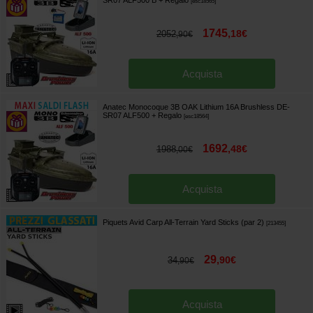
[
esc18565
]
1745
,
18
€
2052
,
90
€
Acquista
Anatec Monocoque 3B OAK Lithium 16A Brushless DE-
SR07 ALF500
+ Regalo
[
esc18564
]
1692
,
48
€
1988
,
00
€
Acquista
Piquets Avid Carp All-Terrain Yard Sticks (par 2)
[
213455
]
29
,
90
€
34
,
90
€
Acquista