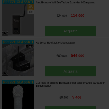
Amplificatore Wifi BeeTackle Extender 600m
[
213321
]
114
,
00
€
124
,
00
€
Acquista
Kit Sonar BeeTackle Mount
[
213320
]
544
,
00
€
609
,
00
€
Acquista
Custodia in silicone BeeTackle per telecomando barca Icon
Edition
[
213319
]
9
,
40
€
10
,
40
€