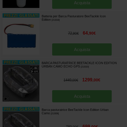
Acquista
Batteria per Barca Pasturatore BeeTackle Icon
Edition
[
213318
]
64
,
90
€
72
,
90
€
Acquista
BARCA PASTURATRICE BEETACKLE ICON EDITION
URBAN CAMO ECHO GPS
[
213310
]
1299
,
00
€
1449
,
00
€
Acquista
Barca pasturatrice BeeTackle Icon Edition Urban
Camo
[
213308
]
699
,
00
€
789