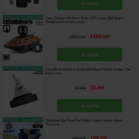
Acquista
Carp Design V80 Evo+ Echo GPS Camo Bait Boat +
Divaricatore esche
[
213046
]
1499
,
00
€
2093
,
00
€
Acquista
Forcella di messa in acqua Bait Boat Pod per Anatec Pac
Boat
[
213131
]
25
,
90
€
29
,
90
€
Acquista
Epandeur Bait Boat Pod Wubs-X pour Anatec Mono
S
[
213120A
]
169
,
00
€
189
,
00
€