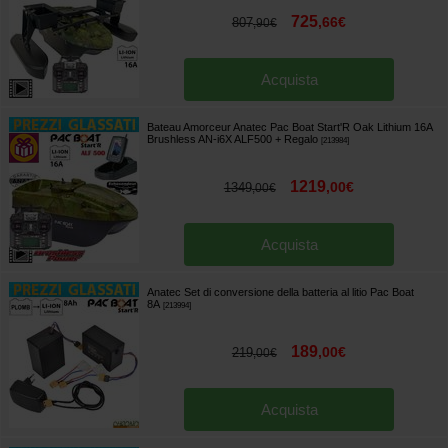
725
,
66
€
807
,
90
€
Acquista
Bateau Amorceur Anatec Pac Boat Start'R Oak Lithium 16A
Brushless AN-i6X ALF500
+ Regalo
[
213984
]
1219
,
00
€
1349
,
00
€
Acquista
Anatec Set di conversione della batteria al litio Pac Boat
8A
[
213994
]
189
,
00
€
219
,
00
€
Acquista