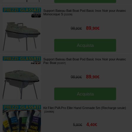
Support Bateau Bait Boat Pod Basic Inox Noir pour Anatec
Monocoque S
[
213156
]
89
,
90
€
98
,
90
€
Acquista
Support Bateau Bait Boat Pod Basic Inox Noir pour Anatec
Pac Boat
[
213157
]
89
,
90
€
98
,
90
€
Acquista
Kit Filet PVA Pro Elite Hand Grenade 5m (Recharge seule)
[
234496A
]
4
,
40
€
5
,
90
€