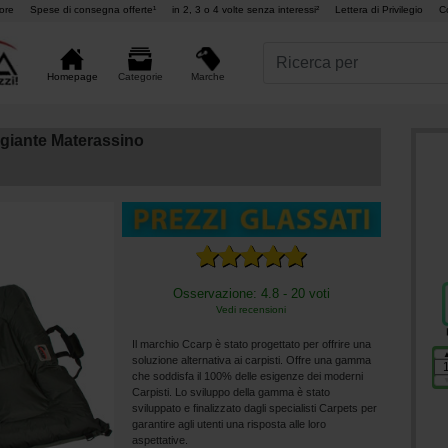
ore
Spese di consegna offerte¹
in 2, 3 o 4 volte senza interessi²
Lettera di Privilegio
C
Marche
Homepage
Categorie
ggiante Materassino
Osservazione: 4.8 - 20 voti
Vedi recensioni
Il marchio Ccarp è stato progettato per offrire una
soluzione alternativa ai carpisti. Offre una gamma
che soddisfa il 100% delle esigenze dei moderni
Carpisti. Lo sviluppo della gamma è stato
sviluppato e finalizzato dagli specialisti Carpets per
garantire agli utenti una risposta alle loro
aspettative.