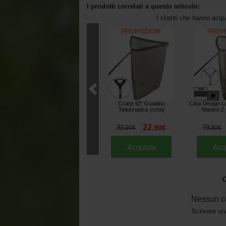
I prodotti correlati a questo articolo:
I clienti che hanno acq
Ccarp 42'' Guadino
Carp Design Lu
Telescopica
Manico 2 
[
212556
]
22
32
,
90
€
79
,
90
€
,
90
€
Acquista
Acq
O
Nessun c
Scrivere un