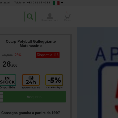
ontattaci
Telefono : +33 5 61 64 40 33
0
Il mio account
Cesto
Ccarp Polyball Galleggiante
Materassino
-
28
%
Risparmia
11
€
39
,90
€
28
,90
€
▲
Acquista
▼
1
Consegna gratuita a partire da
199
€