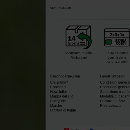
REF:
HYM005B
Soddisfatto - Cambi
2X 3X 4X senza
Rimborsato
commissione
da 50 a 2000€²
Chronocarpe.com
I nostri impegni
Chi siamo?
Condizioni generali
Contattaci
Condizioni generali
Newsletter
Spedizione e con
Mappa del sito
Modalità di pagam
Categorie
Garanzia e SAV
Marche
Riservatezza
Diciture di legge