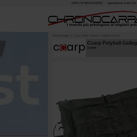
100% IN MAGAZZINO
spedizione entro 24 
Homepage
»
Cura della Carpa
»
Materassini
Ccarp Polyball Galle
[
212548
]