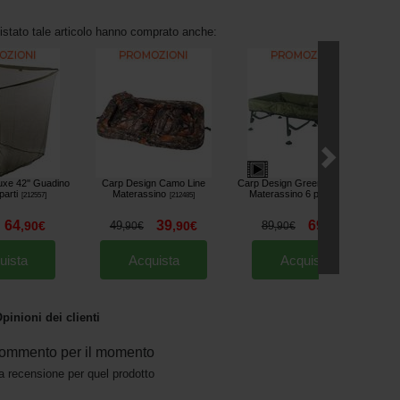
uistato tale articolo hanno comprato anche:
xe 42'' Guadino
Carp Design Camo Line
Carp Design Green Line Cradle
parti
Materassino
Materassino 6 piedi
[
212557
]
[
212485
]
[
212651
]
64
39
69
,
90
€
49
,
90
€
89
,
90
€
,
90
€
,
90
€
uista
Acquista
Acquista
pinioni dei clienti
ommento per il momento
a recensione per quel prodotto