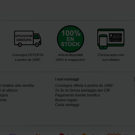
Consegna OFFERTA
Articoli disponibili
Chronocarpe.com
a partire de 199€¹
100% in magazzino³
sul cellulare
I tuoi vantaggi
 relative alla vendita
Consegna offerta a partire da 199€¹
 di utilizzo
2x 3x 4x Senza pedaggio per CB²
segna
Pagamento tramite bonifico
ento
Buono regalo
Carta vantaggi