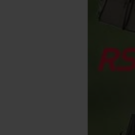
Carp Design Easy Weigh
Treppiede di pesatura
facile
[
205968
]
29
42
,
90
€
,
90
€
Acquista