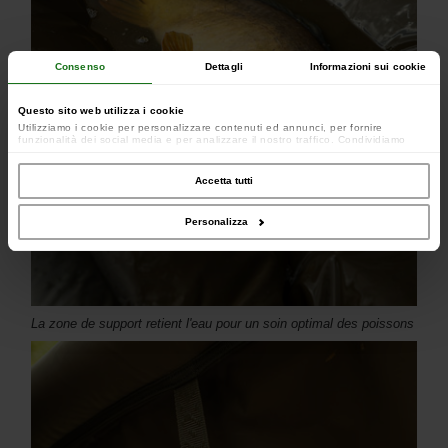
Consenso
Dettagli
Informazioni sui cookie
Questo sito web utilizza i cookie
Utilizziamo i cookie per personalizzare contenuti ed annunci, per fornire
funzionalità dei social media e per analizzare il nostro traffico. Condividiamo
inoltre informazioni sul modo in cui utilizzi il nostro sito con i nostri partner che si
occupano di analisi dei dati web, pubblicità e social media, i quali potrebbero
combinarle con altre informazioni che hai fornito loro o che hanno raccolto dal
Accetta tutti
tuo utilizzo dei loro servizi.
Personalizza
La zone de support retient l'eau pour un soin optimal des poissons