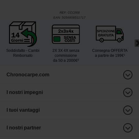
REF:
CCC068
EAN:
5056808511717
Soddisfatto - Cambi
2X 3X 4X senza
Consegna OFFERTA
Rimborsato
commissione
a partire de 199€¹
da 50 a 2000€²
Chronocarpe.com
I nostri impegni
I tuoi vantaggi
I nostri partner