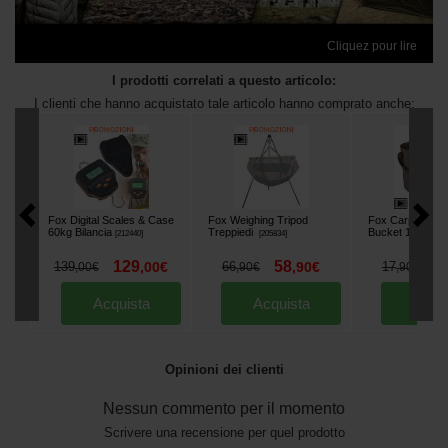
Cliquez pour lire
I prodotti correlati a questo articolo:
I clienti che hanno acquistato tale articolo hanno comprato anche:
Fox Digital Scales & Case
Fox Weighing Tripod
Fox Carpmaster
60kg Bilancia
Treppiedi
Bucket 10L
[
212440
]
[
205834
]
[
2150
129
58
1
139
,
00
€
66
,
90
€
17
,
00
€
,
90
€
,
90
€
Acquista
Acquista
Acqu
Opinioni dei clienti
Nessun commento per il momento
Scrivere una recensione per quel prodotto