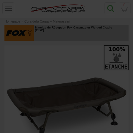
0
Homepage
»
Cura della Carpa
»
Materassini
Matelas de Réception Fox Carpmaster Welded Cradle
[
212918
]