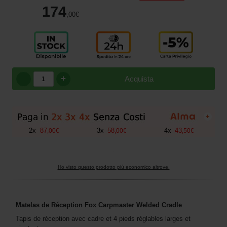
174
,00
€
+
Acquista
+
2
x
87
3
x
58
4
x
43
,
00
€
,
00
€
,
50
€
Ho visto questo prodotto più economico altrove.
Matelas de Réception Fox Carpmaster Welded Cradle
Tapis de réception avec cadre et 4 pieds réglables larges et