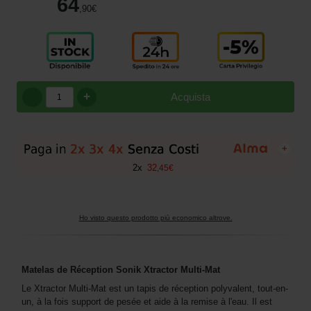
64
,90
€
+
Acquista
+
2
x
32
,
45
€
Ho visto questo prodotto più economico altrove.
Matelas de Réception Sonik Xtractor Multi-Mat
Le Xtractor Multi-Mat est un tapis de réception polyvalent, tout-en-
un, à la fois support de pesée et aide à la remise à l'eau. Il est