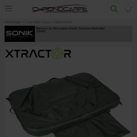
0
Homepage
»
Cura della Carpa
»
Materassini
Matelas de Réception Sonik Xtractor Multi-Mat
[
212929
]