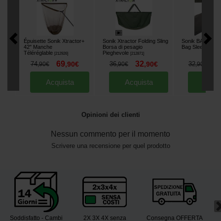
Épuisette Sonik Xtractor+
Sonik Xtractor Folding Sling
Sonik BANK-TEK
42" Manche
Borsa di pesagio
Bag Sleeve
[
2264
Téléréglable
Pieghevole
[
212926
]
[
212871
]
69
32
2
74
,
90
€
36
,
90
€
32
,
90
€
,
90
€
,
90
€
Acquista
Acquista
Acqu
Opinioni dei clienti
Nessun commento per il momento
Scrivere una recensione per quel prodotto
Soddisfatto - Cambi
2X 3X 4X senza
Consegna OFFERTA