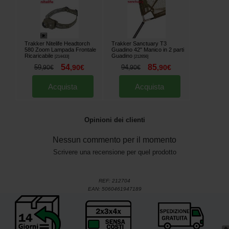
Trakker Nitelife Headtorch
Trakker Sanctuary T3
580 Zoom Lampada Frontale
Guadino 42" Manico in 2 parti
Ricaricabile
Guadino
[
214433
]
[
212656
]
54
85
59
,
90
€
94
,
90
€
,
90
€
,
90
€
Acquista
Acquista
Opinioni dei clienti
Nessun commento per il momento
Scrivere una recensione per quel prodotto
REF:
212704
EAN:
5060461947189