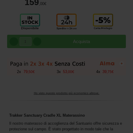
159
,00
€
Acquista
+
2
x
79
3
x
53
4
x
39
,
50
€
,
00
€
,
75
€
Ho visto questo prodotto più economico altrove.
Trakker Sanctuary Cradle XL Materassino
Il nostro materasso di accoglienza del Santuario offre sicurezza e
protezione sul campo. È stato progettato in modo tale che la