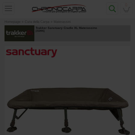
0
Homepage
»
Cura della Carpa
»
Materassini
Trakker Sanctuary Cradle XL Materassino
[
212691
]