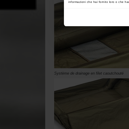
informazioni che hai fornito loro o che han
Système de drainage en filet caoutchouté