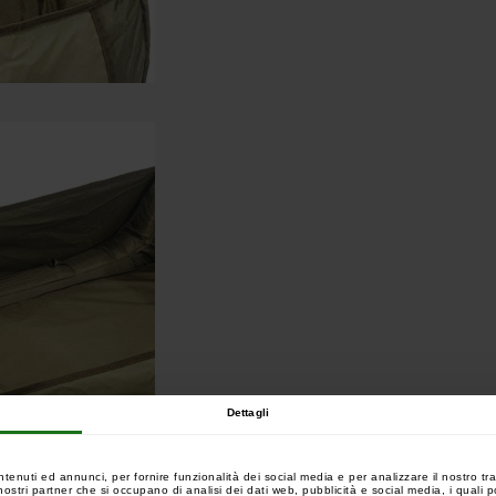
Dettagli
ntenuti ed annunci, per fornire funzionalità dei social media e per analizzare il nostro tra
 i nostri partner che si occupano di analisi dei dati web, pubblicità e social media, i quali