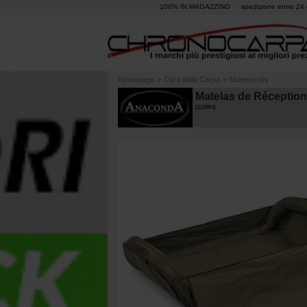
100% IN MAGAZZINO
spedizione entro 24 
Homepage
»
Cura della Carpa
»
Materassini
Matelas de Réception
[
212954
]