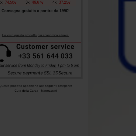
2
x
74
3
x
49
4
x
37
,
50
€
,
67
€
,
25
€
1
Consegna gratuita a partire da
199
€
Ho visto questo prodotto più economico altrove.
Questo prodotto appartiene alle seguenti categorie:
Cura della Carpa
-
Materassini