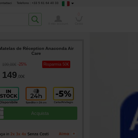
ontattaci
Telefono : +33 5 61 64 40 33
0
Il mio account
Cesto
Matelas de Réception Anaconda Air
Care
-
25
%
Risparmia
50
€
199
,00
€
149
,00
€
▲
Acquista
▼
+