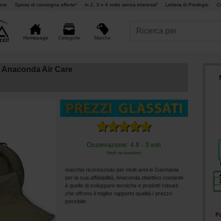
ore
Spese di consegna offerte¹
in 2, 3 o 4 volte senza interessi²
Lettera di Privilegio
C
Marche
Homepage
Categorie
 Anaconda Air Care
Osservazione: 4.8 - 3 voti
Vedi recensioni
marchio riconosciuto per molti anni in Germania
per la sua affidabilità, Anaconda obiettivo costante
è quello di sviluppare tecniche e prodotti robusti
che offrono il miglior rapporto qualità / prezzo
possibile.