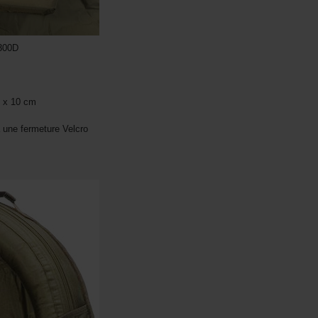
 300D
m x 10 cm
à une fermeture Velcro