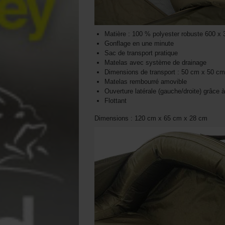
Matière : 100 % polyester robuste 600 x
Gonflage en une minute
Sac de transport pratique
Matelas avec système de drainage
Dimensions de transport : 50 cm x 50 c
Matelas rembourré amovible
Ouverture latérale (gauche/droite) grâce 
Flottant
Dimensions : 120 cm x 65 cm x 28 cm