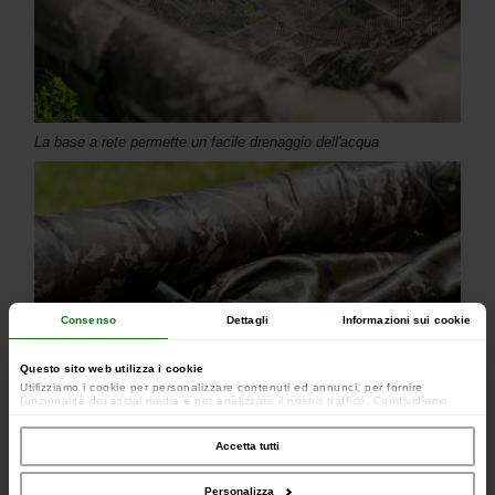
La base a rete permette un facile drenaggio dell'acqua
Consenso
Dettagli
Informazioni sui cookie
Questo sito web utilizza i cookie
Utilizziamo i cookie per personalizzare contenuti ed annunci, per fornire
funzionalità dei social media e per analizzare il nostro traffico. Condividiamo
inoltre informazioni sul modo in cui utilizzi il nostro sito con i nostri partner che si
occupano di analisi dei dati web, pubblicità e social media, i quali potrebbero
combinarle con altre informazioni che hai fornito loro o che hanno raccolto dal
Accetta tutti
tuo utilizzo dei loro servizi.
Personalizza