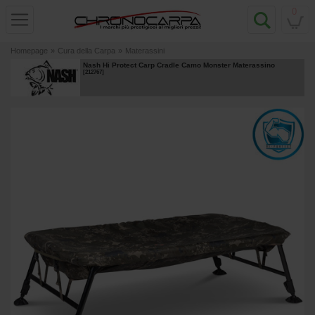
0
Homepage
»
Cura della Carpa
»
Materassini
Nash Hi Protect Carp Cradle Camo Monster Materassino
[
212767
]