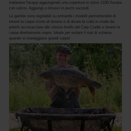
trattenere l'acqua aggiungendo una copertura in nylon 210D fissata
con velcro. Aggiungi o rimuovi in pochi secondi.
Le gambe sono regolabili su entrambi i modelli permettendoti di
tenere la carpa vicino al terreno o di alzare la culla in modo da
poterti accovacciare allo stesso livello del Carp Cradle e tenere la
carpa direttamente sopra. Ideale per evitare il mal di schiena
quando si maneggiano grandi carpe!