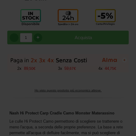
+
Acquista
+
2
x
89
3
x
59
4
x
44
,
50
€
,
67
€
,
75
€
Ho visto questo prodotto più economico altrove.
Nash Hi Protect Carp Cradle Camo Monster Materassino
Le culle Hi Protect Camo permettono di scegliere se trattenere o
meno l'acqua, a seconda delle proprie preferenze. La base a rete
permette all'acqua di defluire facilmente, ma si può scegliere di