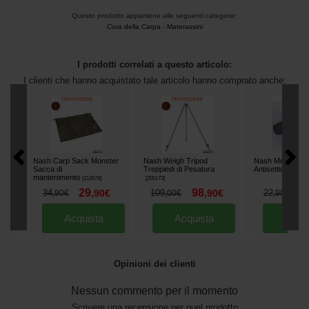
Questo prodotto appartiene alle seguenti categorie:
Cura della Carpa
-
Materassini
I prodotti correlati a questo articolo:
I clienti che hanno acquistato tale articolo hanno comprato anche:
Nash Carp Sack Monster
Nash Weigh Tripod
Nash Medi Carp 
Sacca di
Treppiedi di Pesatura
Antisettico
[
233310
mantenimento
[
212678
]
[
205173
]
29
98
2
34
,
90
€
109
,
90
€
22
,
90
€
,
00
€
,
90
€
Acquista
Acquista
Acqu
Opinioni dei clienti
Nessun commento per il momento
Scrivere una recensione per quel prodotto