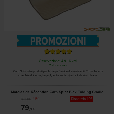
Osservazione: 4.9 - 6 voti
Vedi recensioni
Carp Spirit offre prodotti per la carpa funzionali e resistenti. Trova l'offerta
completa di trecce, bagagli, letti e sedie, ripari e indicatori chiave.
Matelas de Réception Carp Spirit Blax Folding Cradle
-
11
%
Risparmia
10
€
89
,90
€
79
,90
€