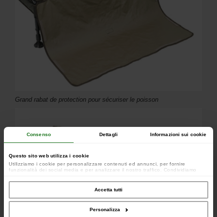
Grand rabat de protection pour sécuriser le poisson
Consenso
Dettagli
Informazioni sui cookie
Questo sito web utilizza i cookie
Utilizziamo i cookie per personalizzare contenuti ed annunci, per fornire
funzionalità dei social media e per analizzare il nostro traffico. Condividiamo
inoltre informazioni sul modo in cui utilizzi il nostro sito con i nostri partner che si
occupano di analisi dei dati web, pubblicità e social media, i quali potrebbero
combinarle con altre informazioni che hai fornito loro o che hanno raccolto dal
Accetta tutti
tuo utilizzo dei loro servizi.
Personalizza