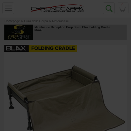
0
Homepage
»
Cura della Carpa
»
Materassini
Matelas de Réception Carp Spirit Blax Folding Cradle
[
212937
]