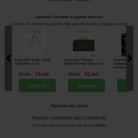
I prodotti correlati a questo articolo:
I clienti che hanno acquistato tale articolo hanno comprato anche:
Carp Spirit Scale Tripod
Carp Spirit Floating
RidgeMonkey Pe
Treppiede
Weight/Storage Bag
Collapsible Buc
[
221058
]
[
212564
]
morbido 10L
[
225
74
42
18
89
,
90
€
46
,
90
€
,
90
,
90
€
,
90
€
Acquista
Acquista
Acqu
Opinioni dei clienti
Nessun commento per il momento
Scrivere una recensione per quel prodotto