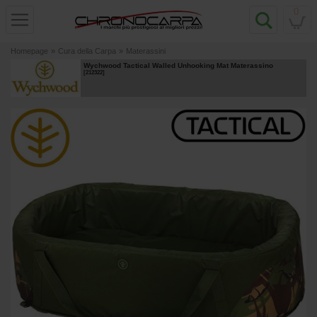
0
Homepage
»
Cura della Carpa
»
Materassini
Wychwood Tactical Walled Unhooking Mat Materassino
[
212322
]