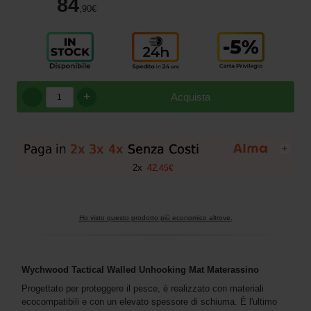
84
,90
€
+
Acquista
+
2
x
42
,
45
€
Ho visto questo prodotto più economico altrove.
Wychwood Tactical Walled Unhooking Mat Materassino
Progettato per proteggere il pesce, è realizzato con materiali
ecocompatibili e con un elevato spessore di schiuma. È l'ultimo