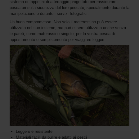
sistema di tappetini di atterraggio progettato per rassicurare i
pescatori sulla sicurezza del loro pescato, specialmente durante la
manipolazione o durante i servizi fotografici.
Un buon compromesso. Non solo il materassino può essere
utilizzato nel suo insieme, ma può essere utilizzato anche senza
le pareti, come materassino singolo, per la vostra pesca di
appostamento o semplicemente per viaggiare leggeri.
Leggero e resistente
Materiali facili da pulire e adatti ai pesci