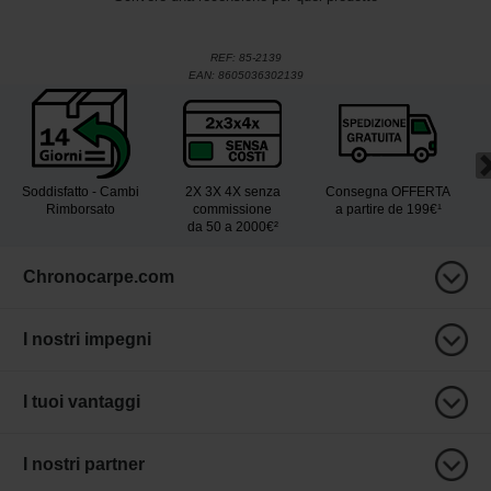
REF:
85-2139
EAN:
8605036302139
Soddisfatto - Cambi
2X 3X 4X senza
Consegna OFFERTA
Rimborsato
commissione
a partire de 199€¹
da 50 a 2000€²
Chronocarpe.com
I nostri impegni
I tuoi vantaggi
I nostri partner