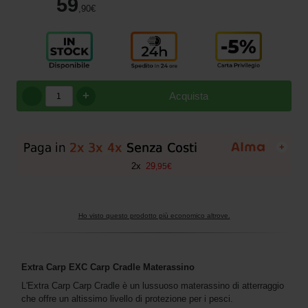
59
,90
€
+
Acquista
+
2
x
29
,
95
€
Ho visto questo prodotto più economico altrove.
Extra Carp EXC Carp Cradle Materassino
L'Extra Carp Carp Cradle è un lussuoso materassino di atterraggio
che offre un altissimo livello di protezione per i pesci.