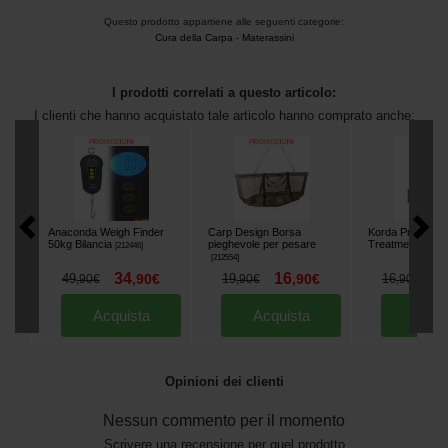
Questo prodotto appartiene alle seguenti categorie:
Cura della Carpa
-
Materassini
I prodotti correlati a questo articolo:
I clienti che hanno acquistato tale articolo hanno comprato anche:
Anaconda Weigh Finder
Carp Design Borsa
Korda Propolis 
50kg Bilancia
pieghevole per pesare
Treatment Antise
[
212446
]
[
212554
]
34
16
1
49
,
90
€
19
,
90
€
16
,
90
€
,
90
€
,
90
€
Acquista
Acquista
Acqu
Opinioni dei clienti
Nessun commento per il momento
Scrivere una recensione per quel prodotto