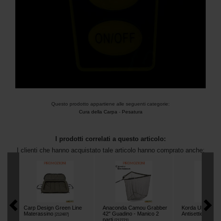
Questo prodotto appartiene alle seguenti categorie:
Cura della Carpa
-
Pesatura
I prodotti correlati a questo articolo:
I clienti che hanno acquistato tale articolo hanno comprato anche:
Carp Design Green Line
Anaconda Camou Grabber
Korda Ulcer Sw
Materassino
42" Guadino - Manico 2
Antisettico
[
212487
]
[
212680
parti
[
212721
]