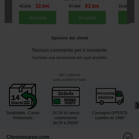
32
83
1
42
,
90
€
87
,
90
€
16
,
90
€
,
90
€
,
90
€
Acquista
Acquista
Acqu
Opinioni dei clienti
Nessun commento per il momento
Scrivere una recensione per quel prodotto
REF:
2283150
EAN:
4039507176853
Soddisfatto - Cambi
2X 3X 4X senza
Consegna OFFERTA
Rimborsato
commissione
a partire de 199€¹
da 50 a 2000€²
Chronocarpe.com