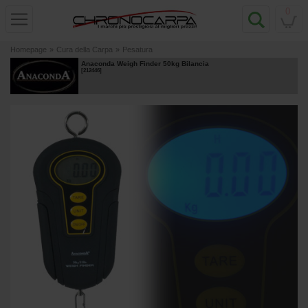
0
Homepage
»
Cura della Carpa
»
Pesatura
Anaconda Weigh Finder 50kg Bilancia
[
212446
]