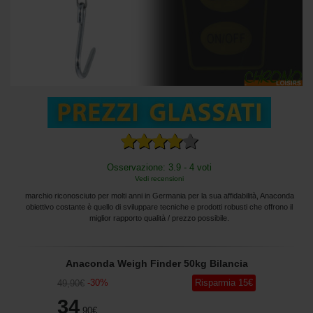
Osservazione: 3.9 - 4 voti
Vedi recensioni
marchio riconosciuto per molti anni in Germania per la sua affidabilità, Anaconda
obiettivo costante è quello di sviluppare tecniche e prodotti robusti che offrono il
miglior rapporto qualità / prezzo possibile.
Anaconda Weigh Finder 50kg Bilancia
-
30
%
Risparmia
15
€
49
,90
€
34
,90
€