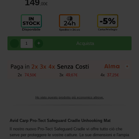
149
,00
€
+
Acquista
+
2
x
74
3
x
49
4
x
37
,
50
€
,
67
€
,
25
€
Ho visto questo prodotto più economico altrove.
Avid Carp Pro-Tect Safeguard Cradle Unhooking Mat
Il nostro nuovo Pro-Tect Safeguard Cradle vi offre tutto ciò che
serve per proteggere le vostre catture. Le sue dimensioni e l'ampia