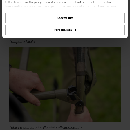
Utilizziamo i cookie per personalizzare contenuti ed annunci, per fornire
funzionalità dei social media e per analizzare il nostro traffico. Condividiamo
inoltre informazioni sul modo in cui utilizzi il nostro sito con i nostri partner che si
occupano di analisi dei dati web, pubblicità e social media, i quali potrebbero
combinarle con altre informazioni che hai fornito loro o che hanno raccolto dal
Accetta tutti
tuo utilizzo dei loro servizi.
Personalizza
Trasporto facile
Telaio e cerniera in alluminio ultraresistente