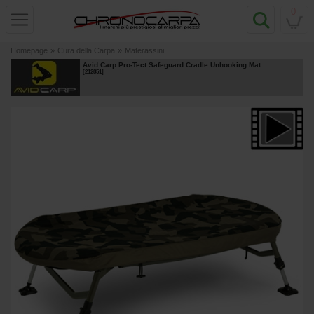
0
Homepage
»
Cura della Carpa
»
Materassini
Avid Carp Pro-Tect Safeguard Cradle Unhooking Mat
[
212851
]