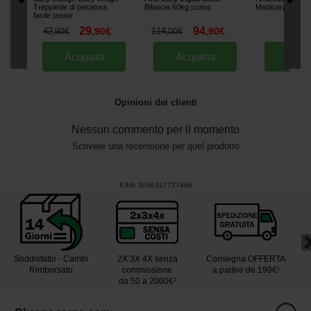
Treppiede di pesatura
Bilancia 60kg
Medicarp 30ml
[
212004
]
[
facile
[
205968
]
29
94
7
42
,
90
€
114
,
90
€
,
90
,
90
€
,
00
€
Acquista
Acquista
Acqu
Opinioni dei clienti
Nessun commento per il momento
Scrivere una recensione per quel prodotto
EAN:
5056317737486
Soddisfatto - Cambi
2X 3X 4X senza
Consegna OFFERTA
Rimborsato
commissione
a partire de 199€¹
da 50 a 2000€²