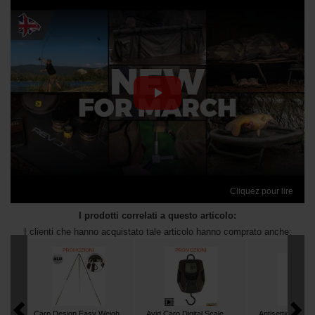
Cliquez pour lire
I prodotti correlati a questo articolo:
I clienti che hanno acquistato tale articolo hanno comprato anche:
Carp Design Easy Weigh
Avid Carp Digital Scale
Antisettico Pro El