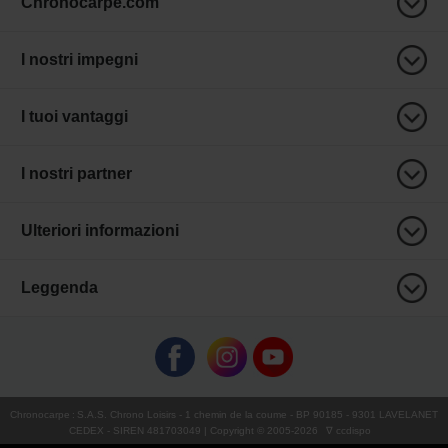
Chronocarpe.com
I nostri impegni
I tuoi vantaggi
I nostri partner
Ulteriori informazioni
Leggenda
Chronocarpe
:
S.A.S. Chrono Loisirs
- 1 chemin de la coume - BP 90185 - 9301 LAVELANET
CEDEX - SIREN 481703049 | Copyright © 2005-
2026
∇ ccdispo