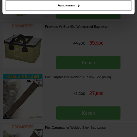
Aanpassen
Kopen
Prowess W-Box 40L Waterproof Bag
[
226427
]
39
,
90
€
44
,
90
€
Kopen
Fox Carpmaster Welded XL Stink Bag
[
226367
]
27
,
90
€
31
,
90
€
Kopen
Fox Carpmaster Welded Stink Bag
[
226366
]