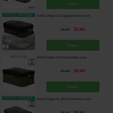
Kopen
Korda Compac 110 Luggage System
[
215125
]
22
,
90
€
24
,
90
€
Kopen
Korda Compac 220 Accessoiretas
[
225938
]
28
,
90
€
30
,
90
€
Kopen
Korda Compac XL 200 Accessoiretas
[
215045
]
26
,
90
€
28
,
90
€