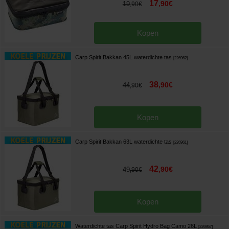
17
,
90
€
19
,
90
€
Kopen
Carp Spirit Bakkan 45L waterdichte tas
[
226962
]
38
,
90
€
44
,
90
€
Kopen
Carp Spirit Bakkan 63L waterdichte tas
[
226961
]
42
,
90
€
49
,
90
€
Kopen
Waterdichte tas Carp Spirit Hydro Bag Camo 26L
[
226957
]