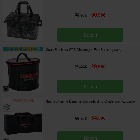
60
,
90
€
70
,
90
€
Kopen
Seau Starbaits STB Challenger Eva Bucket
[
226951
]
29
,
90
€
39
,
90
€
Kopen
Sac Isotherme Étanche Starbaits STB Challenger XL
[
226949
]
54
,
90
€
59
,
90
€
Kopen