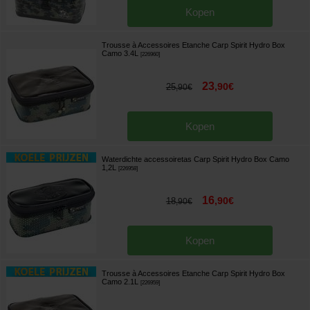
Kopen
Trousse à Accessoires Etanche Carp Spirit Hydro Box
Camo 3.4L
[
226960
]
23
,
90
€
25
,
90
€
Kopen
Waterdichte accessoiretas Carp Spirit Hydro Box Camo
1,2L
[
226958
]
16
,
90
€
18
,
90
€
Kopen
Trousse à Accessoires Etanche Carp Spirit Hydro Box
Camo 2.1L
[
226959
]