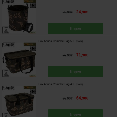
24
,
90
€
29
,
90
€
Kopen
Fox Aquos Camolite Bag 50L
[
226056
]
71
,
90
€
79
,
90
€
Kopen
Fox Aquos Camolite Bag 40L
[
226055
]
64
,
90
€
69
,
90
€
Kopen