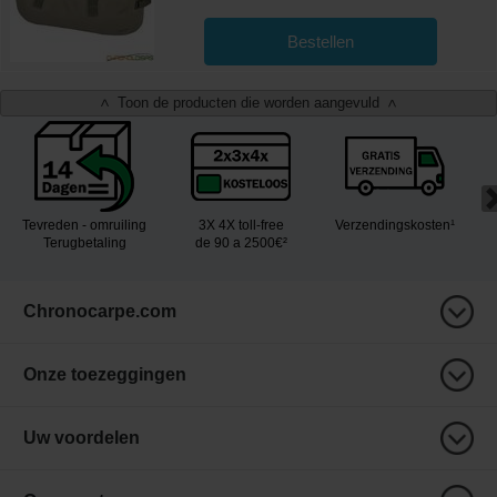
Bestellen
Toon de producten die worden aangevuld
<
>
Tevreden - omruiling
3X 4X toll-free
Verzendingskosten¹
Terugbetaling
de 90 a 2500€²
Chronocarpe.com
Onze toezeggingen
Uw voordelen