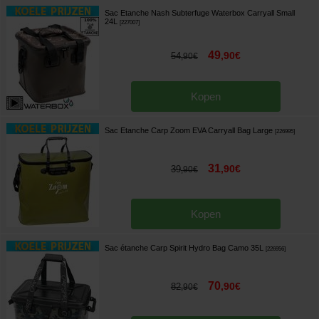
Sac Etanche Nash Subterfuge Waterbox Carryall Small
24L
[
227007
]
49
,
90
€
54
,
90
€
Kopen
Sac Etanche Carp Zoom EVA Carryall Bag Large
[
226995
]
31
,
90
€
39
,
90
€
Kopen
Sac étanche Carp Spirit Hydro Bag Camo 35L
[
226956
]
70
,
90
€
82
,
90
€