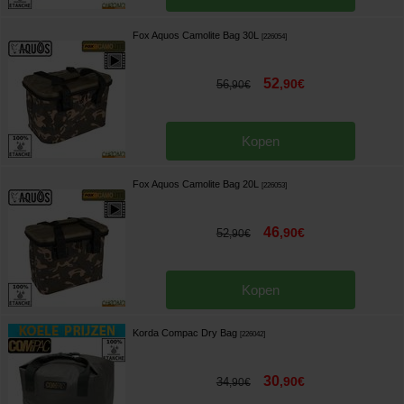
Fox Aquos Camolite Bag 30L
[
226054
]
52
,
90
€
56
,
90
€
Kopen
Fox Aquos Camolite Bag 20L
[
226053
]
46
,
90
€
52
,
90
€
Kopen
Korda Compac Dry Bag
[
226042
]
30
,
90
€
34
,
90
€