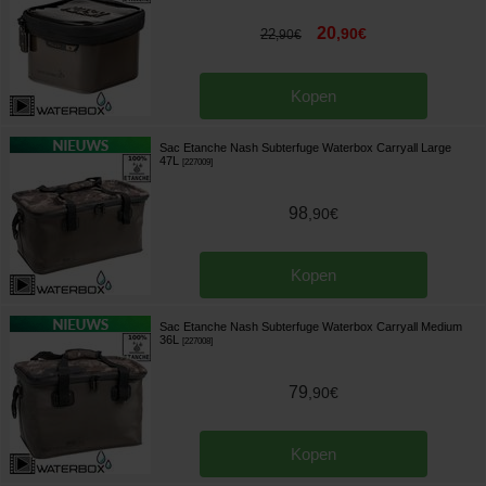
20
,
90
€
22
,
90
€
Kopen
Sac Etanche Nash Subterfuge Waterbox Carryall Large
47L
[
227009
]
98
,
90
€
Kopen
Sac Etanche Nash Subterfuge Waterbox Carryall Medium
36L
[
227008
]
79
,
90
€
Kopen