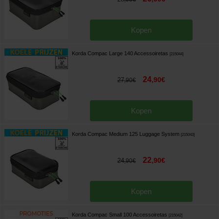
Kopen
Korda Compac Large 140 Accessoiretas
[
215044
]
24
,
90
€
27
,
90
€
Kopen
Korda Compac Medium 125 Luggage System
[
215043
]
22
,
90
€
24
,
90
€
Kopen
Korda Compac Small 100 Accessoiretas
[
215042
]