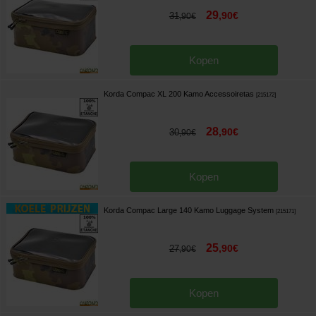
29
,
90
€
31
,
90
€
Kopen
Korda Compac XL 200 Kamo Accessoiretas
[
215172
]
28
,
90
€
30
,
90
€
Kopen
Korda Compac Large 140 Kamo Luggage System
[
215171
]
25
,
90
€
27
,
90
€
Kopen