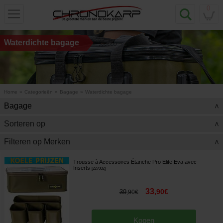
0
Waterdichte bagage
Home
»
Categorieën
»
Bagage
»
Waterdichte bagage
Bagage
>
Sorteren op
>
Filteren op Merken
>
Trousse à Accessoires Étanche Pro Elite Eva avec
Inserts
[
227002
]
33
,
90
€
39
,
90
€
Kopen