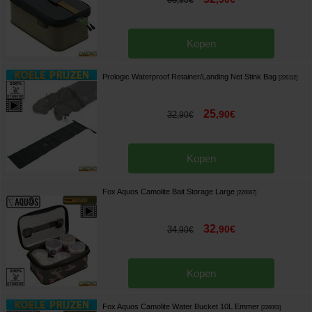
,
90
€
Kopen
Prologic Waterproof Retainer/Landing Net Stink Bag
[
226112
]
25
,
90
€
32
,
90
€
Kopen
Fox Aquos Camolite Bait Storage Large
[
226067
]
32
,
90
€
34
,
90
€
Kopen
Fox Aquos Camolite Water Bucket 10L Emmer
[
226063
]