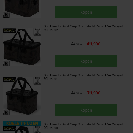
Kopen
Sac Etanche Avid Carp Stormshield Camo EVA Carryall
40L
[
226932
]
49
,
90
€
54
,
90
€
Kopen
Sac Etanche Avid Carp Stormshield Camo EVA Carryall
30L
[
226931
]
39
,
90
€
44
,
90
€
Kopen
Sac Etanche Avid Carp Stormshield Camo EVA Carryall
20L
[
226930
]