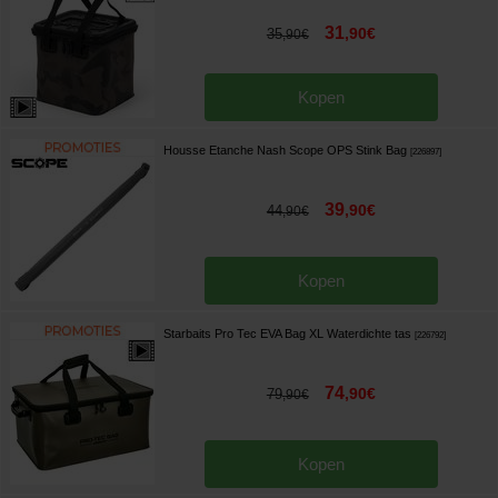
31
,
90
€
35
,
90
€
Kopen
Housse Etanche Nash Scope OPS Stink Bag
[
226897
]
39
,
90
€
44
,
90
€
Kopen
Starbaits Pro Tec EVA Bag XL Waterdichte tas
[
226792
]
74
,
90
€
79
,
90
€
Kopen