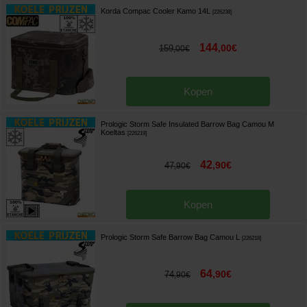
Korda Compac Cooler Kamo 14L
[
226238
]
144
,
00
€
159
,
00
€
Kopen
Prologic Storm Safe Insulated Barrow Bag Camou M
Koeltas
[
226219
]
42
,
90
€
47
,
90
€
Kopen
Prologic Storm Safe Barrow Bag Camou L
[
226218
]
64
,
90
€
74
,
90
€