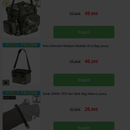
49
,
90
€
59
,
90
€
Kopen
New Direction Medium Modular Eva Bag
[
226432
]
46
,
20
€
65
,
90
€
Kopen
Sonik BANK-TEK Net Stink Bag Sleeve
[
226402
]
26
,
90
€
32
,
90
€
Kopen