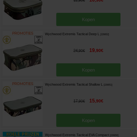
,
90
€
12
,
90
€
Kopen
Wychwood Extremis Tactical Deep L
[
226652
]
19
,
90
€
24
,
90
€
Kopen
Wychwood Extremis Tactical Shallow L
[
226651
]
15
,
90
€
17
,
90
€
Kopen
Wychwood Extremis Tactical EVA Compact
[
226650
]