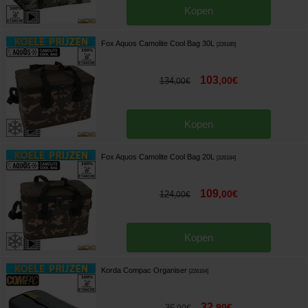
Kopen
Fox Aquos Camolite Cool Bag 30L
[
226185
]
103
,
00
€
134
,
00
€
Kopen
Fox Aquos Camolite Cool Bag 20L
[
226184
]
109
,
00
€
124
,
00
€
Kopen
Korda Compac Organiser
[
226164
]
32
,
90
€
36