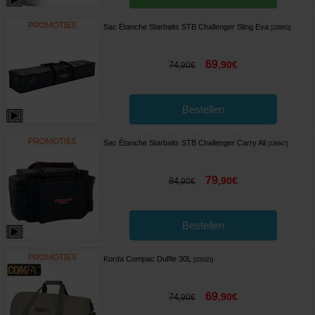
Sac Étanche Starbaits STB Challenger Sling Eva
[
226950
]
69
,
90
€
74
,
90
€
Bestellen
Sac Étanche Starbaits STB Challenger Carry All
[
226947
]
79
,
90
€
84
,
90
€
Bestellen
Korda Compac Duffle 30L
[
226321
]
69
,
90
€
74
,
90
€