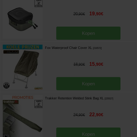
19
,
90
€
20
,
90
€
Kopen
Fox Waterproof Chair Cover XL
[
216572
]
15
,
90
€
18
,
90
€
Kopen
Trakker Retention Welded Stink Bag XL
[
225527
]
22
,
90
€
24
,
90
€
Kopen