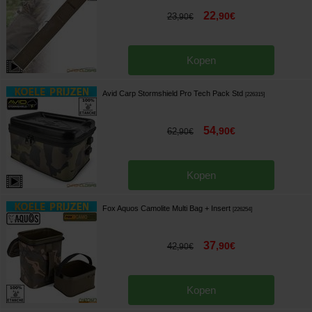
22
,
90
€
23
,
90
€
Kopen
Avid Carp Stormshield Pro Tech Pack Std
[
226315
]
54
,
90
€
62
,
90
€
Kopen
Fox Aquos Camolite Multi Bag + Insert
[
226254
]
37
,
90
€
42
,
90
€
Kopen