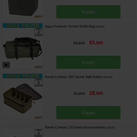
Kopen
Aqua Products Torrent Duffel Bag
[
215161
]
63
,
90
€
94
,
90
€
Kopen
Korda Compac 150 Tackle Safe Edition
[
215174
]
28
,
90
€
32
,
90
€
Kopen
Korda Compac 220 Kamo Accessoiretas
[
215173
]