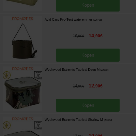
Kopen
Avid Carp Pro-Tect wateremmer
[
226786
]
14
,
90
€
16
,
90
€
Kopen
Wychwood Extremis Tactical Deep M
[
226654
]
12
,
90
€
14
,
90
€
Kopen
Wychwood Extremis Tactical Shallow M
[
226653
]
10