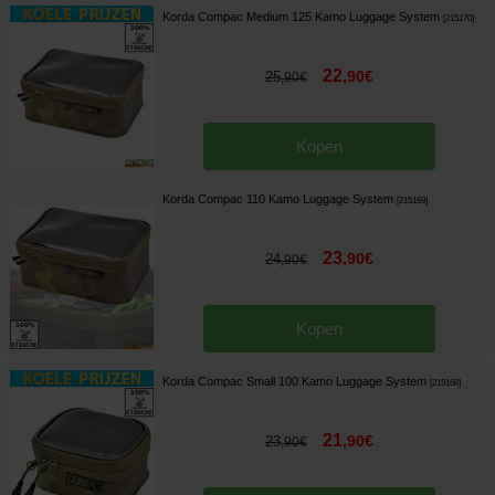
Korda Compac Medium 125 Kamo Luggage System
[
215170
]
22
,
90
€
25
,
90
€
Kopen
Korda Compac 110 Kamo Luggage System
[
215169
]
23
,
90
€
24
,
90
€
Kopen
Korda Compac Small 100 Kamo Luggage System
[
215168
]
21
,
90
€
23
,
90
€