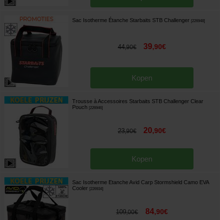
Sac Isotherme Étanche Starbaits STB Challenger
[
226948
]
39
,
90
€
44
,
90
€
Kopen
Trousse à Accessoires Starbaits STB Challenger Clear
Pouch
[
226946
]
20
,
90
€
23
,
90
€
Kopen
Sac Isotherme Etanche Avid Carp Stormshield Camo EVA
Cooler
[
226934
]
84
,
90
€
109
,
00
€