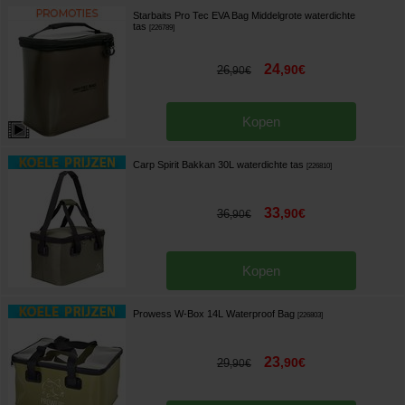
Starbaits Pro Tec EVA Bag Middelgrote waterdichte
tas
[
226789
]
24
,
90
€
26
,
90
€
Kopen
Carp Spirit Bakkan 30L waterdichte tas
[
226810
]
33
,
90
€
36
,
90
€
Kopen
Prowess W-Box 14L Waterproof Bag
[
226803
]
23
,
90
€
29
,
90
€