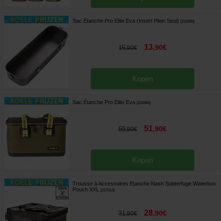
Sac Étanche Pro Elite Eva (Insert Plein Seul)
[
226999
]
13
,
90
€
15
,
90
€
Kopen
Sac Étanche Pro Elite Eva
[
226998
]
51
,
90
€
59
,
90
€
Kopen
Trousse à Accessoires Etanche Nash Subterfuge Waterbox
Pouch XXL
[
227014
]
28
,
90
€
31
,
90
€