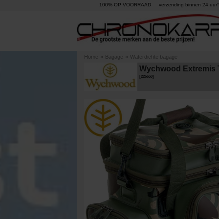
100% OP VOORRAAD
verzending binnen 24 uur°
Home
»
Bagage
»
Waterdichte bagage
Wychwood Extremis 
[
226650
]