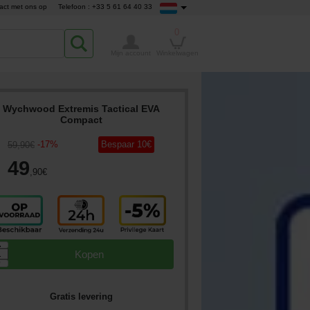
act met ons op
Telefoon : +33 5 61 64 40 33
0
Mijn account
Winkelwagen
Wychwood Extremis Tactical EVA
Compact
-
17
%
Bespaar
10
€
59
,90
€
49
,90
€
▲
Kopen
▼
Gratis levering