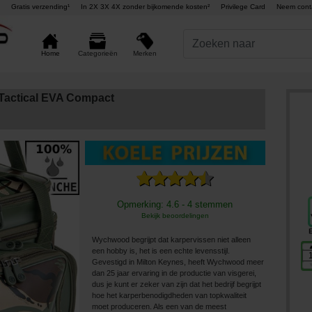
Gratis verzending¹
In 2X 3X 4X zonder bijkomende kosten²
Privilege Card
Neem cont
Merken
Home
Categorieën
Tactical EVA Compact
Opmerking: 4.6 - 4 stemmen
Bekijk beoordelingen
Wychwood begrijpt dat karpervissen niet alleen
een hobby is, het is een echte levensstijl.
Gevestigd in Milton Keynes, heeft Wychwood meer
dan 25 jaar ervaring in de productie van visgerei,
dus je kunt er zeker van zijn dat het bedrijf begrijpt
hoe het karperbenodigdheden van topkwaliteit
moet produceren. Als een van de meest