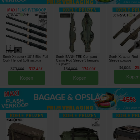
Alles zien »
Sonik Xtractor+ 10' 3.5lbs Full
Sonik BANK-TEK Compact
Sonik Xtractor Rod
Cork Hengel (x4)
Camo Rod Sleeve 3 hengels
Sleeve
[
esc17478
]
[
226390A
]
13'
[
226401
]
34
29
,
90
€
379
312
154
134
,
60
€
,
43
€
,
00
€
,
00
€
Kopen
Kopen
Kopen
tot
-45%
Alles zien »