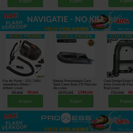
Kopen
Kopen
Kopen
tot
-40%
Alles zien »
Fox Air Pump - 12V / 240V
Bateau Pneumatique Carp
Carp Design Estart
oplaadbare inflator /
Spirit Camo Boat 270 Plancher
Army Green Air Floo
deflator
Alu
Boat
[
219180
]
[
219984
]
[
219382
]
69
59
1579
1349
719
66
,
90
€
,
90
€
,
00
€
,
00
€
,
00
€
Kopen
Kopen
Kopen
tot
-54%
Alles zien »