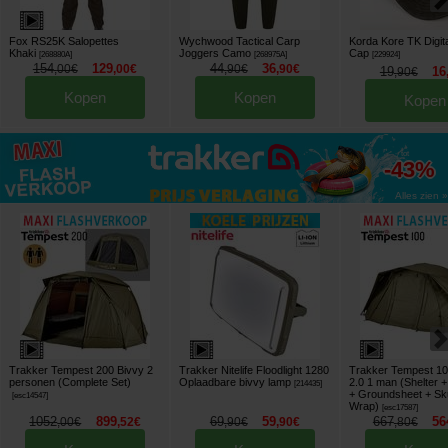
Fox RS25K Salopettes
Wychwood Tactical Carp
Korda Kore TK Digi
Khaki
Joggers Camo
Cap
[
268880A
]
[
268975A
]
[
229924
]
154
129
44
36
,
00
€
,
00
€
,
90
€
,
90
€
19
16
,
90
€
Kopen
Kopen
Kopen
tot
-43%
Alles zien »
Trakker Tempest 200 Bivvy 2
Trakker Nitelife Floodlight 1280
Trakker Tempest 100
personen (Complete Set)
Oplaadbare bivvy lamp
2.0 1 man (Shelter + 
[
214435
]
+ Groundsheet + Sk
[
esc14547
]
Wrap)
[
esc17587
]
1052
899
69
59
667
56
,
00
€
,
52
€
,
90
€
,
90
€
,
80
€