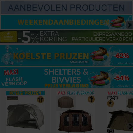
tot
-62%
Alles zien »
tot
-54%
Alles zien »