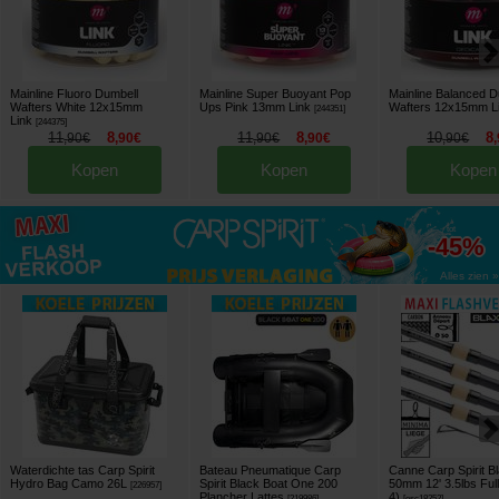
Mainline Fluoro Dumbell
Mainline Super Buoyant Pop
Mainline Balanced D
Wafters White 12x15mm
Ups Pink 13mm Link
Wafters 12x15mm L
[
244351
]
Link
[
244375
]
11
8
11
8
10
8
,
90
€
,
90
€
,
90
€
,
90
€
,
90
€
,
Kopen
Kopen
Kopen
tot
-45%
Alles zien »
Waterdichte tas Carp Spirit
Bateau Pneumatique Carp
Canne Carp Spirit B
Hydro Bag Camo 26L
Spirit Black Boat One 200
50mm 12' 3.5lbs Full
[
226957
]
Plancher Lattes
4)
[
219986
]
[
esc18252
]