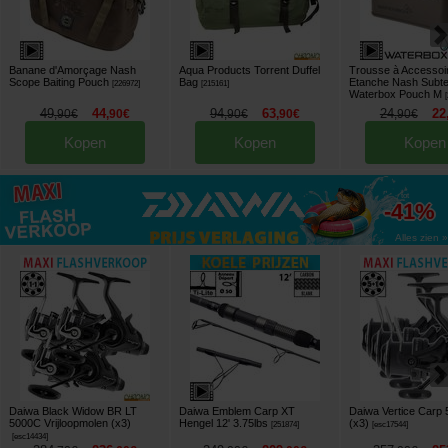
Banane d'Amorçage Nash
Aqua Products Torrent Duffel
Trousse à Accessoi
Scope Baiting Pouch
Bag
Etanche Nash Subte
[
226972
]
[
215161
]
Waterbox Pouch M
[
49
44
94
63
24
22
,
90
€
,
90
€
,
90
€
,
90
€
,
90
€
Kopen
Kopen
Kopen
tot
-41%
Alles zien »
Daiwa Black Widow BR LT
Daiwa Emblem Carp XT
Daiwa Vertice Carp
5000C Vrijloopmolen (x3)
Hengel 12' 3.75lbs
(x3)
[
251874
]
[
esc17544
]
[
esc14434
]