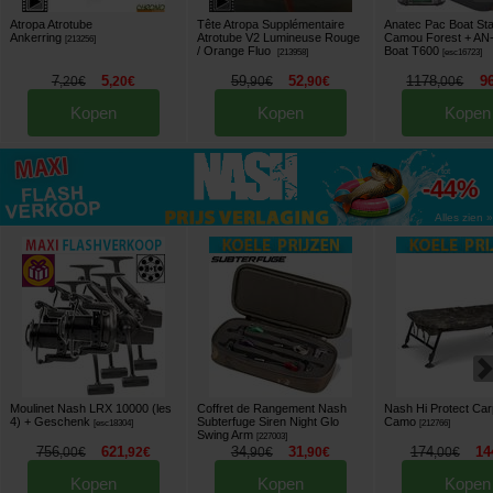
Atropa Atrotube
Tête Atropa Supplémentaire
Anatec Pac Boat Sta
Ankerring
Atrotube V2 Lumineuse Rouge
Camou Forest + AN-
[
213256
]
/ Orange Fluo
Boat T600
[
213958
]
[
esc16723
]
7
5
59
52
1178
9
,
20
€
,
20
€
,
90
€
,
90
€
,
00
€
Kopen
Kopen
Kopen
tot
-44%
Alles zien »
Moulinet Nash LRX 10000 (les
Coffret de Rangement Nash
Nash Hi Protect Car
4)
+ Geschenk
Subterfuge Siren Night Glo
Camo
[
esc18304
]
[
212766
]
Swing Arm
[
227003
]
756
621
34
31
174
14
,
00
€
,
92
€
,
90
€
,
90
€
,
00
€
Kopen
Kopen
Kopen