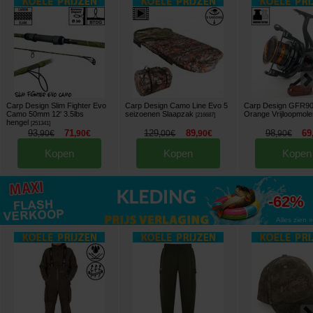
Carp Design Slim Fighter Evo
Carp Design Camo Line Evo 5
Carp Design GFR90
Camo 50mm 12' 3.5lbs
seizoenen Slaapzak
Orange Vrijloopmol
[
216687
]
hengel
[
251341
]
93
71
129
89
98
69
,
90
€
,
90
€
,
00
€
,
90
€
,
90
€
Kopen
Kopen
Kopen
tot
-62%
Alles zien »