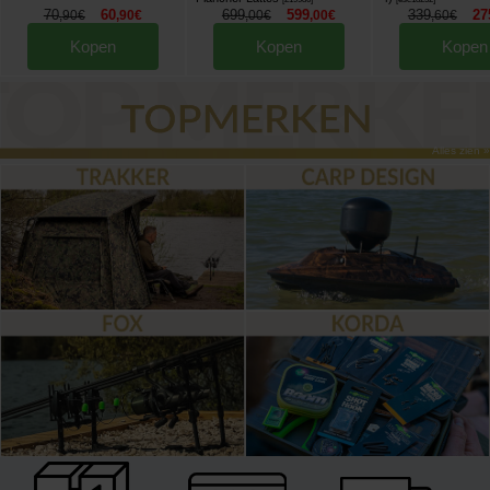
70
60
699
599
339
27
,
90
€
,
90
€
,
00
€
,
00
€
,
60
€
Kopen
Kopen
Kopen
Alles zien »