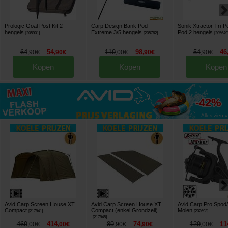
Prologic Goal Post Kit 2
Carp Design Bank Pod
Sonik Xtractor Tri-
hengels
Extreme 3/5 hengels
Pod 2 hengels
[
205901
]
[
205762
]
[
205649
64
54
119
98
54
46
,
90
€
,
90
€
,
00
€
,
90
€
,
90
€
Kopen
Kopen
Kopen
tot
-42%
Alles zien »
Avid Carp Screen House XT
Avid Carp Screen House XT
Avid Carp Pro Spod
Compact
Compact (enkel Grondzeil)
Molen
[
217841
]
[
202693
]
[
217845
]
469
414
89
74
129
11
,
00
€
,
00
€
,
90
€
,
90
€
,
00
€