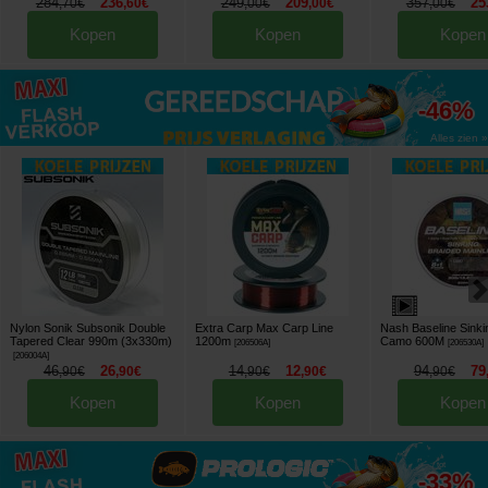
284
236
249
209
357
25
,
70
€
,
60
€
,
00
€
,
00
€
,
00
€
Kopen
Kopen
Kopen
tot
-46%
Alles zien »
Nylon Sonik Subsonik Double
Extra Carp Max Carp Line
Nash Baseline Sinki
Tapered Clear 990m (3x330m)
1200m
Camo 600M
[
206506A
]
[
206530A
]
[
206004A
]
46
26
14
12
94
79
,
90
€
,
90
€
,
90
€
,
90
€
,
90
€
Kopen
Kopen
Kopen
tot
-33%