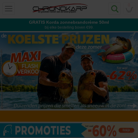
0
GRATIS Korda zonnebrandcrème 50ml
bij elke bestelling boven €99.