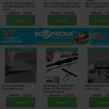
Sonik SK-TEK Euro Biwy 2
Biwy Pro Elite Pro Flash Carp 1
Biwy Avid Carp Exo 
man (HD Groundsheet only)
Place (Biwy + Surtoile)
(Biwy + Surtoile)
[
esc18411
]
[
esc
[
217062
]
109
94
778
660
868
74
,
00
€
,
90
€
,
00
€
,
48
€
,
00
€
Kopen
Kopen
Kopen
tot
-38%
Alles zien »
Korda Tackle Safe
Korda Kaizen Green Spod
Korda Tackle Box B
Opbergbox
50mm 12' 5lbs Hengel
+
stuks
[
210140
]
[
210167
]
Geschenk
[
251815
]
39
33
159
139
89
79
,
90
€
,
90
€
,
00
€
,
00
€
,
90
€
Kopen
Kopen
Kopen