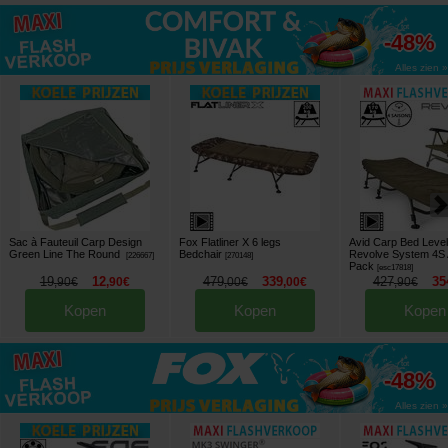
tot
-48%
Alles zien »
Sac à Fauteuil Carp Design
Fox Flatliner X 6 legs
Avid Carp Bed Level
Green Line The Round
Bedchair
Revolve System 4S 
[
226667
]
[
270148
]
Pack
[
esc17818
]
19
12
479
339
427
35
,
90
€
,
90
€
,
00
€
,
00
€
,
90
€
Kopen
Kopen
Kopen
tot
-48%
Alles zien »