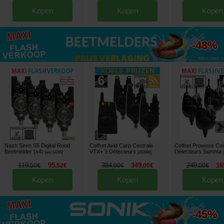
Kopen
Kopen
Kopen
tot
-48%
Alles zien »
Nash Siren S5 Digital Rood
Coffret Avid Carp Centrale
Coffret Prowess Cen
Beetmelder (x4)
VTX+ 3 Détecteurs
Détecteurs Summa
[
esc14295
]
[
203996
]
119
95
384
349
249
16
,
50
€
,
52
€
,
00
€
,
00
€
,
00
€
Kopen
Kopen
Kopen
tot
-45%