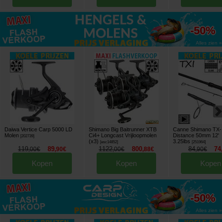
tot
-50%
Alles zien »
Daiwa Vertice Carp 5000 LD
Shimano Big Baitrunner XTB
Canne Shimano TX-
Molen
Ci4+ Longcast Vrijloopmolen
Distance 50mm 12'
[
202739
]
(x3)
3.25lbs
[
esc14852
]
[
251964
]
119
89
1122
800
84
74
,
00
€
,
90
€
,
00
€
,
88
€
,
90
€
Kopen
Kopen
Kopen
tot
-50%
Alles zien »