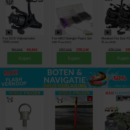
Fox EOS Vrijloopmolen
Fox MK3 Swinger Paars Set
Moulinet Fox Eos FD
7000
van 4
4)
[
202393
]
[
esc10121
]
[
esc18539
]
84
64
182
150
436
34
,
90
€
,
90
€
,
50
€
,
24
€
,
00
€
Kopen
Kopen
Kopen
tot
-50%
Alles zien »