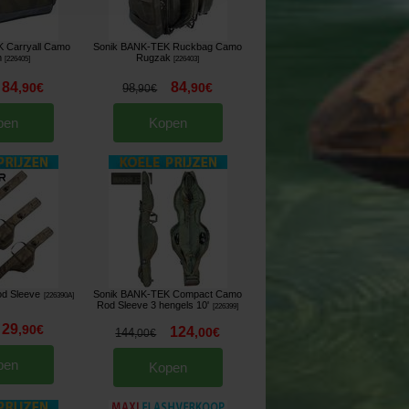
 Carryall Camo
Sonik BANK-TEK Ruckbag Camo
m
Rugzak
[
226405
]
[
226403
]
84
84
,
90
€
,
90
€
98
,
90
€
pen
Kopen
od Sleeve
Sonik BANK-TEK Compact Camo
[
226390A
]
Rod Sleeve 3 hengels 10'
[
226399
]
29
,
90
€
124
,
00
€
144
,
00
€
pen
Kopen