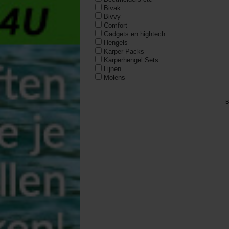
Bivak
Bivvy
Comfort
Gadgets en hightech
Hengels
Karper Packs
Karperhengel Sets
Lijnen
Molens
Navigatie
No Kill
B
Rod Pod
Tackle Box