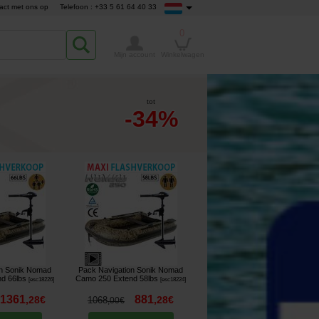
act met ons op
Telefoon : +33 5 61 64 40 33
0
Mijn account
Winkelwagen
tot
-34%
on Sonik Nomad
Pack Navigation Sonik Nomad
d 66lbs
Camo 250 Extend 58lbs
[
esc18226
]
[
esc18224
]
1361
881
,
28
€
,
28
€
1068
,
00
€