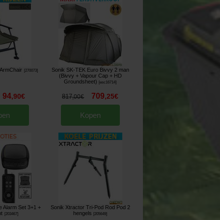
 ArmChair
Sonik SK-TEK Euro Bivvy 2 man
[
270073
]
(Bivvy + Vapour Cap + HD
Groundsheet)
[
esc16714
]
94
709
,
90
€
,
25
€
817
,
00
€
pen
Kopen
e Alarm Set 3+1 +
Sonik Xtractor Tri-Pod Rod Pod 2
ht
hengels
[
203467
]
[
205649
]