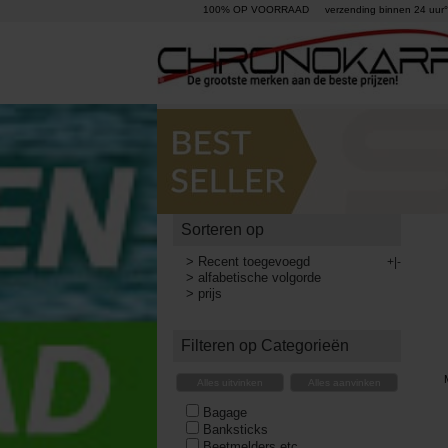
100% OP VOORRAAD
verzending binnen 24 uur°
Sorteren op
>
Recent toegevoegd
+|-
>
alfabetische volgorde
>
prijs
Filteren op Categorieën
Alles uitvinken
Alles aanvinken
Bagage
Banksticks
Beetmelders etc