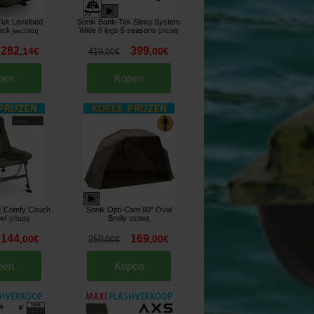
Tek Levelbed
Sonik Bank-Tek Sleep System
ack
Wide 8 legs 5 seasons
[
esc17831
]
[
270166
]
282
399
,
14
€
,
00
€
419
,
00
€
pen
Kopen
k Comfy Couch
Sonik Opti-Cam 60" Oval
el
Brolly
[
270155
]
[
217993
]
144
169
,
00
€
,
00
€
259
,
00
€
pen
Kopen