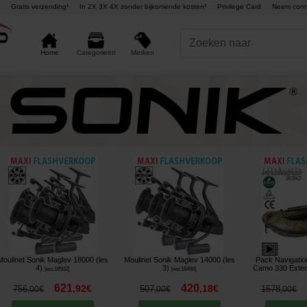
Gratis verzending¹
In 2X 3X 4X zonder bijkomende kosten²
Privilege Card
Neem cont
Merken
Home
Categorieën
Moulinet Sonik Maglev 18000 (les
Moulinet Sonik Maglev 14000 (les
Pack Navigati
4)
3)
Camo 330 Exten
[
esc18502
]
[
esc18498
]
621
420
,
92
€
,
18
€
756
507
1578
,
00
€
,
00
€
,
00
€