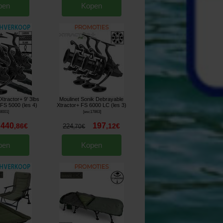
pen
Kopen
tractor+ 9' 3lbs
Moulinet Sonik Debrayable
 FS 5000 (les 4)
Xtractor+ FS 6000 LC (les 3)
18001
]
[
esc17863
]
440
197
,
86
€
,
12
€
224
,
70
€
pen
Kopen