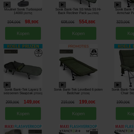
Moulinet Sonik Turbospod
Sonik Bank-Tek SS Wide 5S Hi-
Sonik Bank-
14000
Back Recliner Pack
Armchair P
[
202752
]
[
esc17833
]
98
554
,
90
€
,
88
€
104
608
323
,
00
€
,
00
€
,
00
€
Kopen
Kopen
Ko
Sonik Bank-Tek Layerz 5
Sonik Bank-Tek Levelbed 6 poten
Sonik Bank-Te
seizoenen Slaapzak
Bedchair
Chair Sto
[
270161
]
[
270156
]
149
199
,
00
€
,
00
€
209
219
199
,
00
€
,
00
€
,
00
€
Kopen
Kopen
Ko