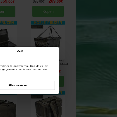
369
269
,
00
€
,
00
€
379
,
00
€
pen
Kopen
Over
ng S-3 Box
Sonik Bank-Tek Floating
[
210218
]
Weighsling Large 130cm
[
212829
]
verkeer te analyseren. Ook delen we
deze gegevens combineren met andere
34
68
,
90
€
,
90
€
76
,
90
€
pen
Kopen
Alles toestaan