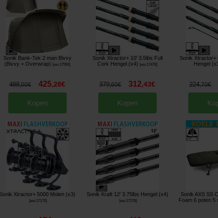
Sonik Bank-Tek 2 man Bivvy
Sonik Xtractor+ 10' 3.5lbs Full
Sonik Xtractor+ 
(Bivvy + Overwrap)
Cork Hengel (x4)
Hengel (x
[
esc17550
]
[
esc17478
]
425
312
,
28
€
,
43
€
488
379
224
,
00
€
,
60
€
,
70
€
Kopen
Kopen
Ko
Sonik Xtractor+ 5000 Molen (x3)
Sonik Kraft 12' 3.75lbs Hengel (x4)
Sonik AXS SS 
Foam 6 poten 5 
[
esc17170
]
[
esc17278
]