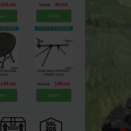
344
46
,
00
€
,
90
€
54
,
90
€
pen
Kopen
EK Sunchair
Sonik Stanz Rod Pod 3
hengels
[
216019
]
[
205160
]
149
149
,
00
€
,
00
€
169
,
00
€
pen
Kopen