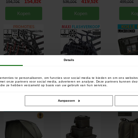
154
419
,
82
€
,
52
€
194
536
499
,
70
€
,
00
€
,
00
€
Kopen
Kopen
Ko
Details
Sonik SK-47 12' Carbon 7000 Set
Sonik Herox 10' Herox 8000 Set
Sonik Lokbox Lo
(x4)
(x4)
[
esc17065
]
[
esc17075
]
rtenties te personaliseren, om functies voor social media te bieden en om ons website
e met onze partners voor social media, adverteren en analyse. Deze partners kunnen 
624
422
,
86
€
,
46
€
719
519
44
,
20
€
,
20
€
,
90
€
of die ze hebben verzameld op basis van uw gebruik van hun services.
Kopen
Kopen
Ko
Aanpassen