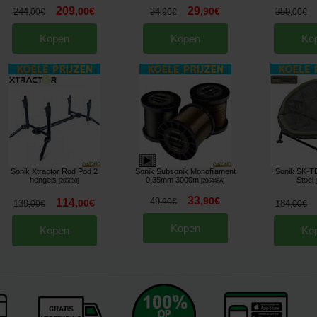
209
29
,
00
€
,
90
€
244
34
359
,
00
€
,
90
€
,
00
€
Kopen
Kopen
Ko
Sonik Xtractor Rod Pod 2
Sonik Subsonik Monofilament
Sonik SK-T
hengels
0.35mm 3000m
Stoel
[
205650
]
[
206449A
]
33
,
90
€
49
114
,
90
€
,
00
€
139
184
,
00
€
,
00
€
Kopen
Kopen
Ko