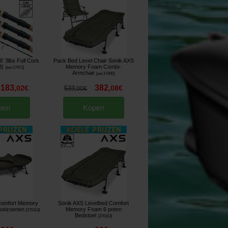
6' 3lbs Full Cork
Pack Bed Level Chair Sonik AXS
3)
Memory Foam Combi-
[
esc17471
]
Armchair
[
esc17400
]
183
382
,
02
€
,
08
€
533
,
00
€
pen
Kopen
Comfort Memory
Sonik AXS Levelbed Comfort
seizoenen
Memory Foam 6 poten
[
270114
]
Bedstoel
[
270113
]