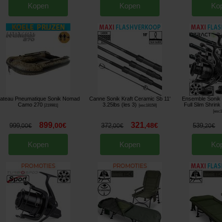
Kopen
Kopen
Ko
ateau Pneumatique Sonik Nomad
Canne Sonik Kraft Ceramic Sb 11'
Ensemble Sonik X
Camo 270
3.25lbs (les 3)
Full Slim Shrink
[
219981
]
[
esc18158
]
[
esc
899
321
,
00
€
,
48
€
999
372
539
,
00
€
,
00
€
,
20
€
Kopen
Kopen
Ko