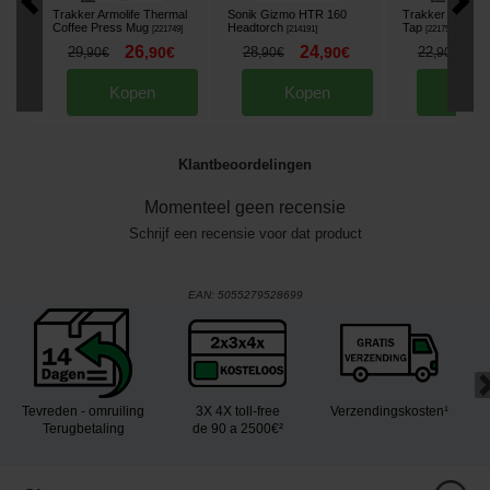
Trakker Armolife Thermal
Sonik Gizmo HTR 160
Trakker Armolife
Coffee Press Mug
Headtorch
Tap
[
221749
]
[
214191
]
[
221750
]
26
24
1
29
,
90
€
28
,
90
€
22
,
90
€
,
90
€
,
90
€
Kopen
Kopen
Kop
Klantbeoordelingen
Momenteel geen recensie
Schrijf een recensie voor dat product
EAN:
5055279528699
Tevreden - omruiling
3X 4X toll-free
Verzendingskosten¹
Terugbetaling
de 90 a 2500€²