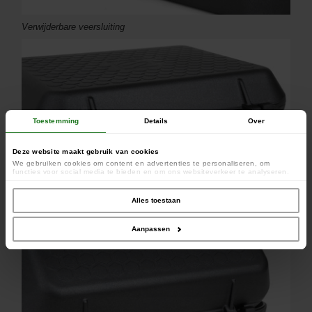
Verwijderbare veersluiting
Toestemming
Details
Over
Deze website maakt gebruik van cookies
We gebruiken cookies om content en advertenties te personaliseren, om
functies voor social media te bieden en om ons websiteverkeer te analyseren.
Ook delen we informatie over uw gebruik van onze site met onze partners voor
social media, adverteren en analyse. Deze partners kunnen deze gegevens
combineren met andere informatie die u aan ze heeft verstrekt of die ze hebben
Alles toestaan
verzameld op basis van uw gebruik van hun services.
Aanpassen
Zeshoekige warmtewisselaar