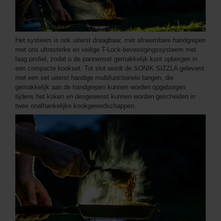
Het systeem is ook uiterst draagbaar, met afneembare handgrepen
met ons ultrasterke en veilige T-Lock-bevestigingssysteem met
laag profiel, zodat u de pannenset gemakkelijk kunt opbergen in
een compacte kookset. Tot slot wordt de SONIK SIZZLA geleverd
met een set uiterst handige multifunctionele tangen, die
gemakkelijk aan de handgrepen kunnen worden opgeborgen
tijdens het koken en desgewenst kunnen worden gescheiden in
twee onafhankelijke kookgereedschappen.