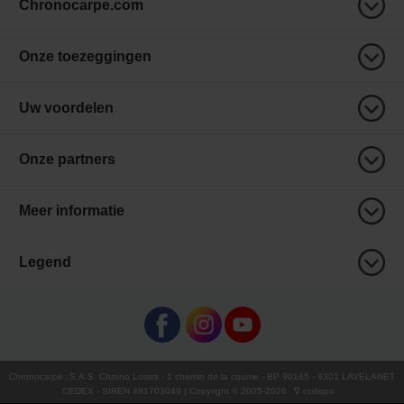
Chronocarpe.com
Onze toezeggingen
Uw voordelen
Onze partners
Meer informatie
Legend
Chronocarpe
:
S.A.S. Chrono Loisirs
- 1 chemin de la coume - BP 90185 - 9301 LAVELANET
CEDEX - SIREN 481703049 | Copyright © 2005-
2026
∇ ccdispo