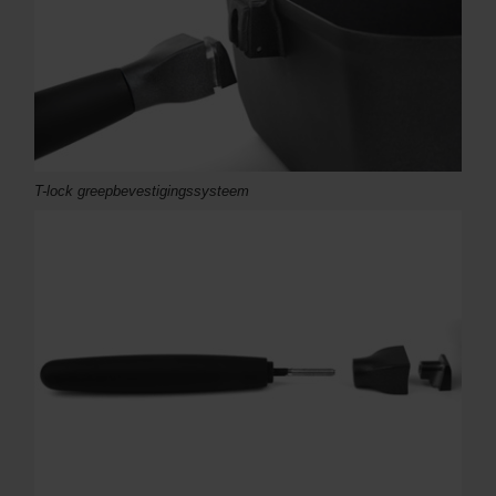
T-lock greepbevestigingssysteem