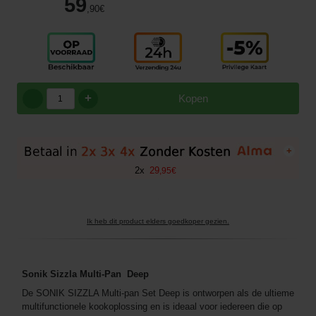
59
,90
€
+
Kopen
+
2
x
29
,
95
€
Ik heb dit product elders goedkoper gezien.
Sonik Sizzla Multi-Pan Deep
De SONIK SIZZLA Multi-pan Set Deep is ontworpen als de ultieme
multifunctionele kookoplossing en is ideaal voor iedereen die op