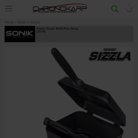
0
Home
»
Bivak
»
Koken
Sonik Sizzla Multi-Pan Deep
[
221766
]