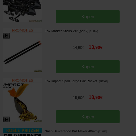
Kopen
Fox Marker Sticks 24" (per 2)
[
213244
]
13
,
90
€
14
,
90
€
Kopen
Fox Impact Spod Large Bait Rocket
[
213304
]
18
,
90
€
19
,
90
€
Kopen
Nash Deliverance Ball Maker 40mm
[
213293
]