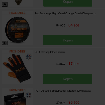
Kopen
Fox Submerge High Visual Orange Braid 600m
[
206571A
]
84
,
90
€
94
,
90
€
Kopen
ROK Casting Glove
[
234293A
]
17
,
90
€
19
,
90
€
Kopen
ROK Distance Spod/Marker Orange 300m
[
206566A
]
36
,
90
€
39
,
90
€