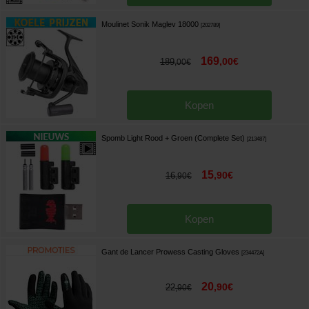
Moulinet Sonik Maglev 18000
[
202789
]
169
,
00
€
189
,
00
€
Kopen
Spomb Light Rood + Groen (Complete Set)
[
213487
]
15
,
90
€
16
,
90
€
Kopen
Gant de Lancer Prowess Casting Gloves
[
234472A
]
20
,
90
€
22
,
90
€