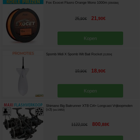
Fox Exocet Fluoro Orange Mono 1000m
[
206438A
]
21
,
90
€
25
,
90
€
Kopen
Spomb Midi X Spomb Wit Bait Rocket
[
213554
]
18
,
90
€
19
,
90
€
Kopen
Shimano Big Baitrunner XTB Ci4+ Longcast Vrijloopmolen
(x3)
[
esc14852
]
800
,
88
€
1122
,
00
€