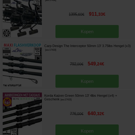
[
esc17438
]
911
,
33
€
1395
,
60
€
Kopen
Carp Design The Interceptor 50mm 13' 3.75lbs Hengel (x3)
[
esc17433
]
549
,
24
€
792
,
00
€
Kopen
Korda Kaizen Green 50mm 13' 4lbs Hengel (x4)
+
Geschenk
[
esc17415
]
640
,
32
€
776
,
00
€
Kopen