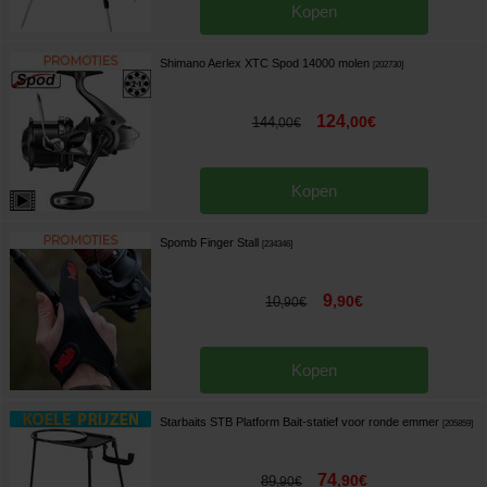
Kopen
Shimano Aerlex XTC Spod 14000 molen
[
202730
]
124
,
00
€
144
,
00
€
Kopen
Spomb Finger Stall
[
234346
]
9
,
90
€
10
,
90
€
Kopen
Starbaits STB Platform Bait-statief voor ronde emmer
[
205859
]
74
,
90
€
89
,
90
€