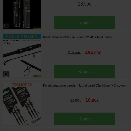
18
,
90
€
Kopen
Korda Kaizen Platinum 50mm 12' 4lbs Rod
[
251766
]
454
,
00
€
519
,
00
€
Kopen
Korda Leadcore Leader Hybrid Lead Clip 50cm (x3)
[
234038A
]
10
,
90
€
11
,
90
€
Kopen