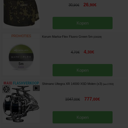
26
,
90
€
30
,
90
€
Kopen
Korum Marka-Flex Fluoro Green 5m
[
234329
]
4
,
30
€
4
,
70
€
Kopen
Shimano Ultegra XR 14000 XSD Molen (x3)
[
esc17203
]
777
,
00
€
1047
,
00
€
Kopen