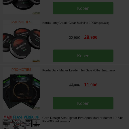
Kopen
Korda LongChuck Clear Mainline 1000m
[
206465A
]
29
,
90
€
32
,
90
€
Kopen
Korda Dark Matter Leader Heli Safe 40lbs 1m
[
233548A
]
11
,
90
€
13
,
90
€
Kopen
Carp Design Slim Fighter Evo Spod/Marker 50mm 12' 5lbs
KR9000 Set
[
esc15519
]