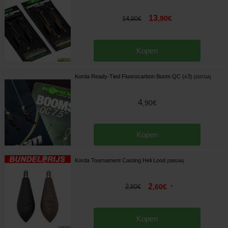
13
,
90
€
14
,
90
€
Kopen
Korda Ready-Tied Fluorocarbon Boom QC (x3)
[
233722A
]
4
,
90
€
Kopen
Korda Tournament Casting Heli Lood
[
208924A
]
2
2
,
60
€
,
80
€
*
Kopen