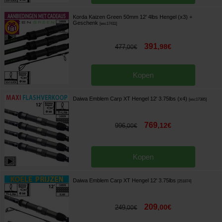
Korda Kaizen Green 50mm 12' 4lbs Hengel (x3)
+
Geschenk
[
esc17411
]
391
,
98
€
477
,
00
€
Kopen
Daiwa Emblem Carp XT Hengel 12' 3.75lbs (x4)
[
esc17385
]
769
,
12
€
996
,
00
€
Kopen
Daiwa Emblem Carp XT Hengel 12' 3.75lbs
[
251874
]
209
,
00
€
249
,
00
€