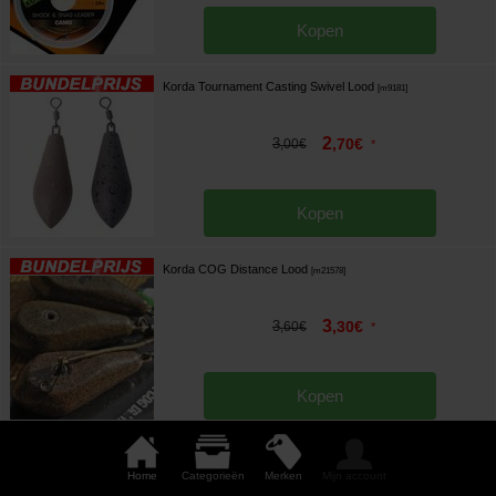
Kopen
Korda Tournament Casting Swivel Lood
[
m9181
]
2
3
,
70
€
,
00
€
*
Kopen
Korda COG Distance Lood
[
m21578
]
3
3
,
30
€
,
60
€
*
Kopen
Korda Leadcore Helicopter Leaders 1m (x 3)
[
m21312
]
Home
Categorieën
Merken
Mijn account