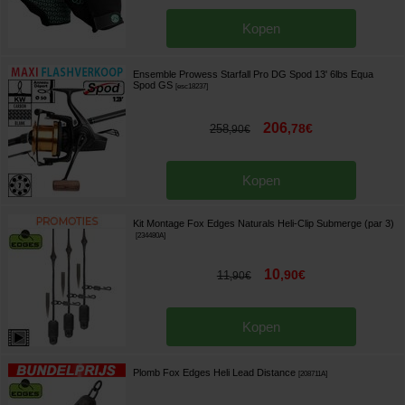
Kopen
Ensemble Prowess Starfall Pro DG Spod 13' 6lbs Equa
Spod GS
[
esc18237
]
206
,
78
€
258
,
90
€
Kopen
Kit Montage Fox Edges Naturals Heli-Clip Submerge (par 3)
[
234480A
]
10
,
90
€
11
,
90
€
Kopen
Plomb Fox Edges Heli Lead Distance
[
208711A
]