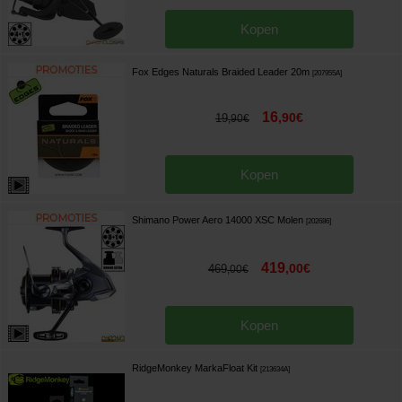
Kopen
Fox Edges Naturals Braided Leader 20m
[
207955A
]
16
,
90
€
19
,
90
€
Kopen
Shimano Power Aero 14000 XSC Molen
[
202686
]
419
,
00
€
469
,
00
€
Kopen
RidgeMonkey MarkaFloat Kit
[
213634A
]