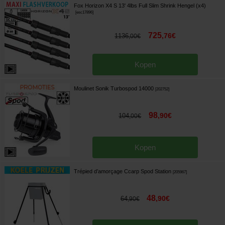
Fox Horizon X4 S 13' 4lbs Full Slim Shrink Hengel (x4)
[
esc17896
]
725
,
76
€
1136
,
00
€
Kopen
Moulinet Sonik Turbospod 14000
[
202752
]
98
,
90
€
104
,
00
€
Kopen
Trépied d’amorçage Ccarp Spod Station
[
205967
]
48
,
90
€
64
,
90
€