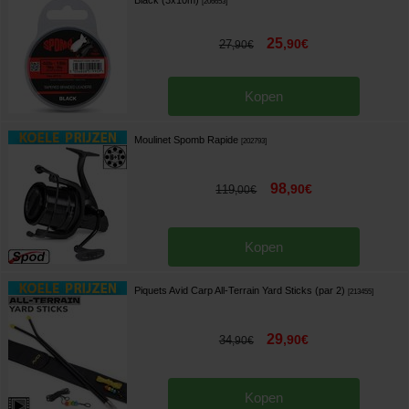
[
206653
]
25
,
90
€
27
,
90
€
Kopen
Moulinet Spomb Rapide
[
202793
]
98
,
90
€
119
,
00
€
Kopen
Piquets Avid Carp All-Terrain Yard Sticks (par 2)
[
213455
]
29
,
90
€
34
,
90
€
Kopen