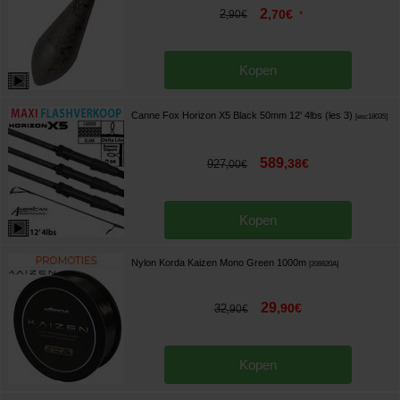
2
2
,
70
€
,
90
€
*
Kopen
Canne Fox Horizon X5 Black 50mm 12' 4lbs (les 3)
[
esc18035
]
589
,
38
€
927
,
00
€
Kopen
Nylon Korda Kaizen Mono Green 1000m
[
206620A
]
29
,
90
€
32
,
90
€
Kopen