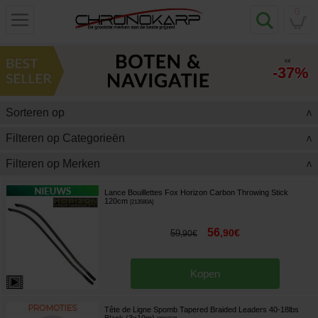
0
tot
-37%
Sorteren op
>
Filteren op Categorieën
>
Filteren op Merken
>
Lance Bouillettes Fox Horizon Carbon Throwing Stick
120cm
[
213580A
]
56
,
90
€
59
,
90
€
Kopen
Tête de Ligne Spomb Tapered Braided Leaders 40-18lbs
Black (3x10m)