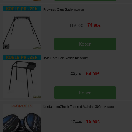
Prowess Carp Station
[
205735
]
74
,
90
€
119
,
00
€
Kopen
Avid Carp Bait Station Kit
[
205715
]
64
,
90
€
79
,
90
€
Kopen
Korda LongChuck Tapered Mainline 300m
[
206468A
]
15
,
90
€
17
,
90
€