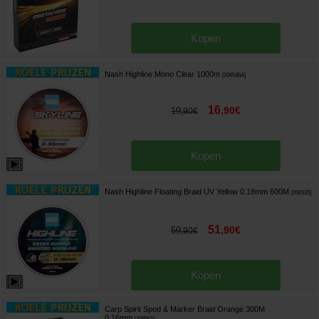
Kopen
Nash Highline Mono Clear 1000m
[
206536A
]
16
,
90
€
19
,
90
€
Kopen
Nash Highline Floating Braid UV Yellow 0.18mm 600M
[
206535
]
51
,
90
€
59
,
90
€
Kopen
Carp Spirit Spod & Marker Braid Orange 300M
0.16mm
[
206561
]