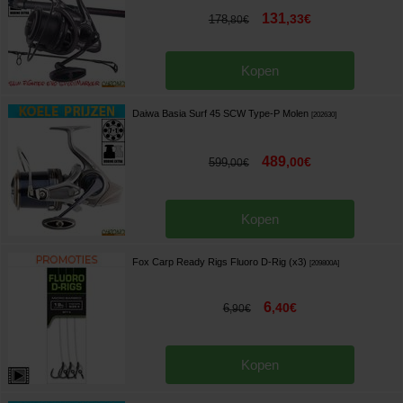
131
,
33
€
178
,
80
€
Kopen
Daiwa Basia Surf 45 SCW Type-P Molen
[
202630
]
489
,
00
€
599
,
00
€
Kopen
Fox Carp Ready Rigs Fluoro D-Rig (x3)
[
209800A
]
6
,
40
€
6
,
90
€
Kopen