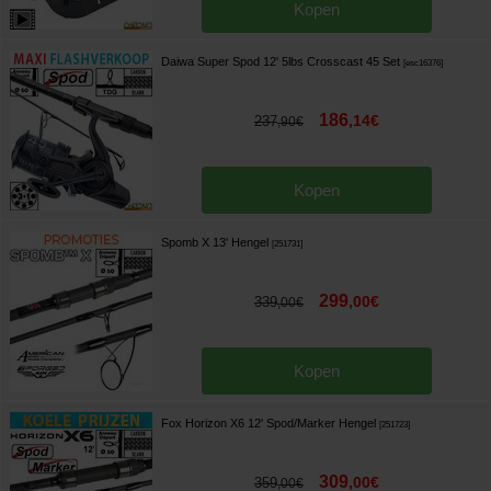
Kopen
Daiwa Super Spod 12' 5lbs Crosscast 45 Set
[
esc16376
]
186
,
14
€
237
,
90
€
Kopen
Spomb X 13' Hengel
[
251731
]
299
,
00
€
339
,
00
€
Kopen
Fox Horizon X6 12' Spod/Marker Hengel
[
251723
]
309
,
00
€
359
,
00
€