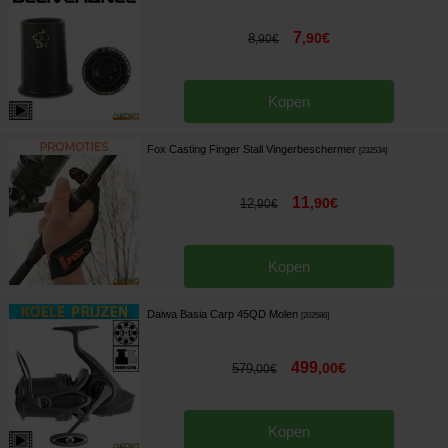
7
,
90
€
8
,
90
€
Kopen
Fox Casting Finger Stall Vingerbeschermer
[
232534
]
11
,
90
€
12
,
90
€
Kopen
Daiwa Basia Carp 45QD Molen
[
202586
]
499
,
00
€
579
,
00
€
Kopen