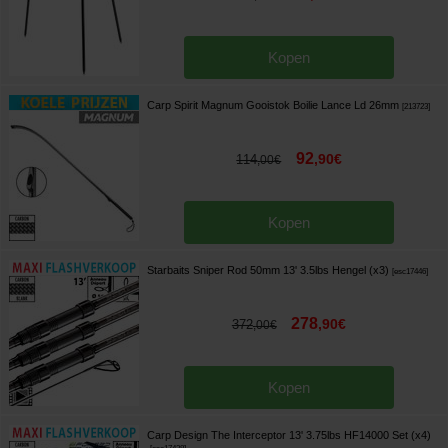
Kopen
Carp Spirit Magnum Gooistok Boilie Lance Ld 26mm
[
213723
]
92
,
90
€
114
,
00
€
Kopen
Starbaits Sniper Rod 50mm 13' 3.5lbs Hengel (x3)
[
esc17446
]
278
,
90
€
372
,
00
€
Kopen
Carp Design The Interceptor 13' 3.75lbs HF14000 Set (x4)