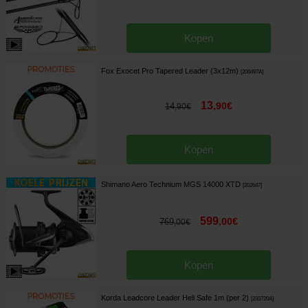
Kopen
Fox Exocet Pro Tapered Leader (3x12m)
[
206497A
]
13
,
90
€
14
,
90
€
Kopen
Shimano Aero Technium MGS 14000 XTD
[
202647
]
599
,
00
€
769
,
00
€
Kopen
Korda Leadcore Leader Heli Safe 1m (per 2)
[
233720A
]