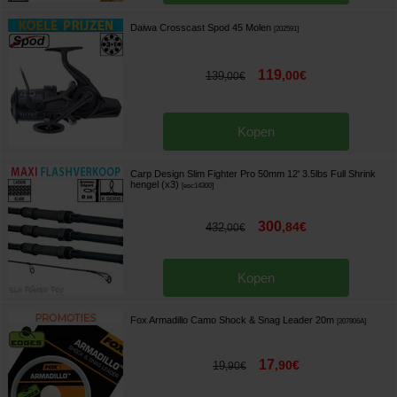
Daiwa Crosscast Spod 45 Molen
[
202591
]
119
,
00
€
139
,
00
€
Kopen
Carp Design Slim Fighter Pro 50mm 12' 3.5lbs Full Shrink
hengel (x3)
[
esc14300
]
300
,
84
€
432
,
00
€
Kopen
Fox Armadillo Camo Shock & Snag Leader 20m
[
207806A
]
17
,
90
€
19
,
90
€