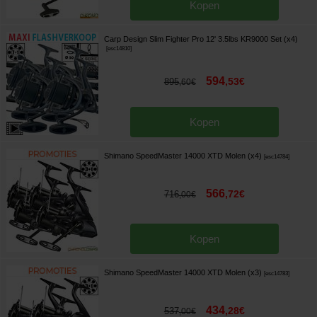
Kopen
Carp Design Slim Fighter Pro 12' 3.5lbs KR9000 Set (x4)
[
esc14810
]
594
,
53
€
895
,
60
€
Kopen
Shimano SpeedMaster 14000 XTD Molen (x4)
[
esc14784
]
566
,
72
€
716
,
00
€
Kopen
Shimano SpeedMaster 14000 XTD Molen (x3)
[
esc14783
]
434
,
28
€
537
,
00
€