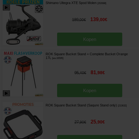
Shimano Ultegra XTE Spod Molen
[
202688
]
139
,
00
€
189
,
00
€
Kopen
ROK Square Bucket Stand + Complete Bucket Orange
17L
[
esc16595
]
81
,
98
€
95
,
40
€
Kopen
ROK Square Bucket Stand (Saqure Stand only)
[
213632
]
25
,
90
€
27
,
90
€