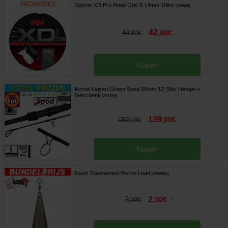
Spomb XD Pro Braid Gris 0.14mm 16lbs
[
206586
]
42
,
90
€
44
,
90
€
Kopen
Korda Kaizen Green Spod 50mm 12' 5lbs Hengel
+
Geschenk
[
251815
]
139
,
00
€
159
,
00
€
Kopen
Nash Tournament Swivel Lead
[
208058A
]
2
2
,
30
€
,
50
€
*