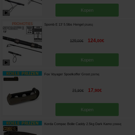
Kopen
Spomb E 13' 5.5lbs Hengel
[
251851
]
124
,
00
€
129
,
00
€
Kopen
Fox Voyager Spoelkoffer Groot
[
226756
]
17
,
90
€
21
,
90
€
Kopen
Korda Compac Boilie Caddy 2.5kg Dark Kamo
[
226664
]