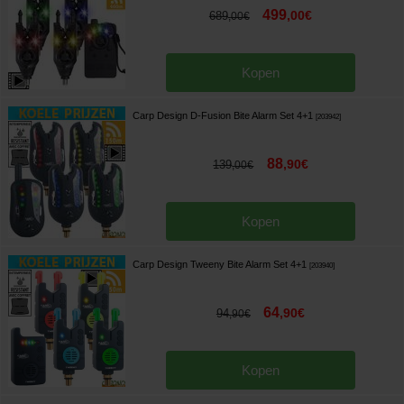
499
,
00
€
689
,
00
€
Kopen
Carp Design D-Fusion Bite Alarm Set 4+1
[
203942
]
88
,
90
€
139
,
00
€
Kopen
Carp Design Tweeny Bite Alarm Set 4+1
[
203940
]
64
,
90
€
94
,
90
€
Kopen