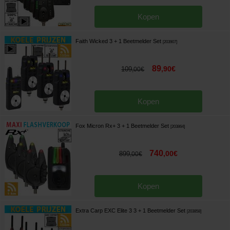
Kopen
Faith Wicked 3 + 1 Beetmelder Set
[
203907
]
89
,
90
€
109
,
00
€
Kopen
Fox Micron Rx+ 3 + 1 Beetmelder Set
[
203864
]
740
,
00
€
899
,
00
€
Kopen
Extra Carp EXC Elite 3 3 + 1 Beetmelder Set
[
203858
]