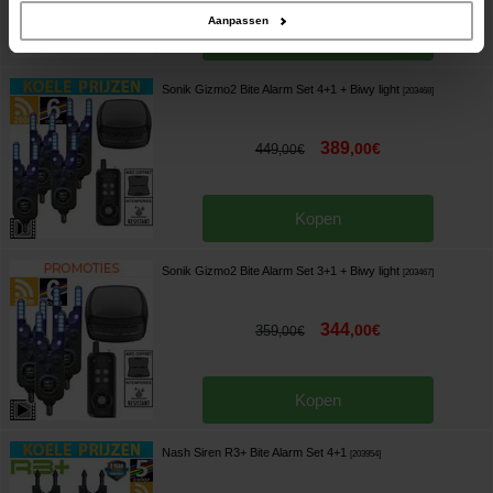
Aanpassen
Kopen
Sonik Gizmo2 Bite Alarm Set 4+1 + Biwy light
[
203468
]
389
,
00
€
449
,
00
€
Kopen
Sonik Gizmo2 Bite Alarm Set 3+1 + Biwy light
[
203467
]
344
,
00
€
359
,
00
€
Kopen
Nash Siren R3+ Bite Alarm Set 4+1
[
203954
]