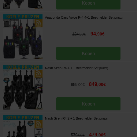
Kopen
Anaconda Carp Voice R-4 4+1 Beetmelder Set
[
203221
]
94
,
90
€
124
,
00
€
Kopen
Nash Siren R4 4 + 1 Beetmelder Set
[
203200
]
849
,
00
€
989
,
00
€
Kopen
Nash Siren R4 2 + 1 Beetmelder Set
[
203196
]
479
,
00
€
579
,
00
€