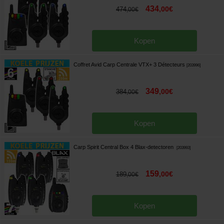
434
,
00
€
474
,
00
€
Kopen
Coffret Avid Carp Centrale VTX+ 3 Détecteurs
[
203996
]
349
,
00
€
384
,
00
€
Kopen
Carp Spirit Central Box 4 Blax-detectoren
[
203993
]
159
,
00
€
189
,
00
€
Kopen