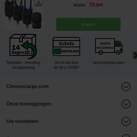
74
,
90
€
89
,
90
€
Kopen
Tevreden - omruiling
3X 4X toll-free
Verzendingskosten¹
Terugbetaling
de 90 a 2500€²
Chronocarpe.com
Onze toezeggingen
Uw voordelen