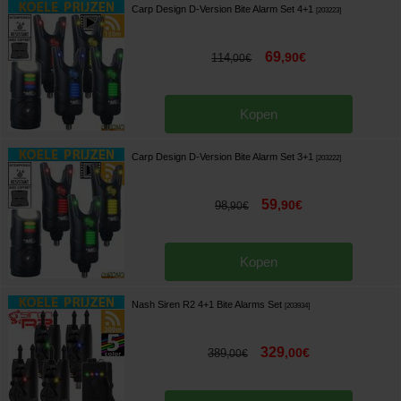
Carp Design D-Version Bite Alarm Set 4+1
[
203223
]
69
,
90
€
114
,
00
€
Kopen
Carp Design D-Version Bite Alarm Set 3+1
[
203222
]
59
,
90
€
98
,
90
€
Kopen
Nash Siren R2 4+1 Bite Alarms Set
[
203934
]
329
,
00
€
389
,
00
€