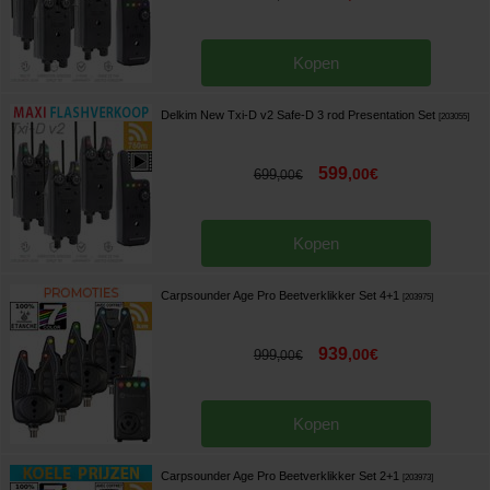
Kopen
Delkim New Txi-D v2 Safe-D 3 rod Presentation Set
[
203055
]
599
,
00
€
699
,
00
€
Kopen
Carpsounder Age Pro Beetverklikker Set 4+1
[
203975
]
939
,
00
€
999
,
00
€
Kopen
Carpsounder Age Pro Beetverklikker Set 2+1
[
203973
]