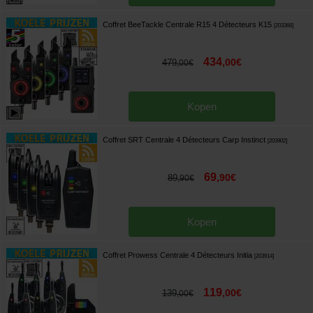
Coffret BeeTackle Centrale R15 4 Détecteurs K15
[
203366
]
434
,
00
€
479
,
00
€
Kopen
Coffret SRT Centrale 4 Détecteurs Carp Instinct
[
203902
]
69
,
90
€
89
,
90
€
Kopen
Coffret Prowess Centrale 4 Détecteurs Initia
[
203914
]
119
,
00
€
139
,
00
€