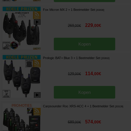
Fox Micron MX 2 + 1 Beetmelder Set
[
203036
]
229
,
00
€
269
,
00
€
Kopen
Prologic BAT+ Blue 3 + 1 Beetmelder Set
[
203910
]
114
,
00
€
129
,
00
€
Kopen
Carpsounder Roc XRS-ACC 4 + 1 Beetmelder Set
[
203139
]
574
,
00
€
689
,
00
€