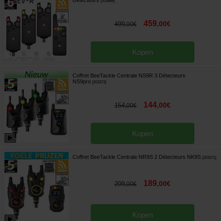
[
203868
]
459
,
00
€
499
,
00
€
Kopen
Coffret BeeTackle Centrale NS9R 3 Détecteurs
NS9pro
[
203373
]
144
,
00
€
154
,
00
€
Kopen
Coffret BeeTackle Centrale NR9S 2 Détecteurs NK9S
[
203371
]
189
,
00
€
209
,
00
€
Kopen