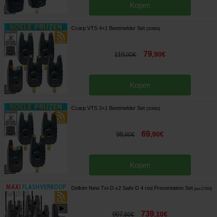
Kopen
Ccarp VTS 4+1 Beetmelder Set
[
203983
]
79
,
90
€
119
,
00
€
Kopen
Ccarp VTS 3+1 Beetmelder Set
[
203982
]
69
,
90
€
98
,
90
€
Kopen
Delkim New Txi-D v2 Safe-D 4 rod Presentation Set
[
esc17263
]
739
,
10
€
907
,
90
€