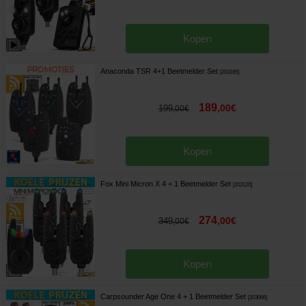
Kopen
Anaconda TSR 4+1 Beetmelder Set
[
203165
]
189
,
00
€
199
,
00
€
Kopen
Fox Mini Micron X 4 + 1 Beetmelder Set
[
203120
]
274
,
00
€
349
,
00
€
Kopen
Carpsounder Age One 4 + 1 Beetmelder Set
[
203066
]