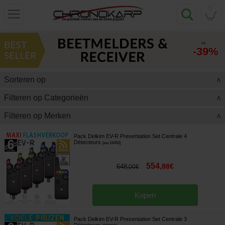
0
tot
-39%
Sorteren op
>
Filteren op Categorieën
>
Filteren op Merken
>
Pack Delkim EV-R Presentation Set Centrale 4
Détecteurs
[
esc18493
]
554
,
88
€
648
,
00
€
Kopen
Pack Delkim EV-R Presentation Set Centrale 3
Détecteurs