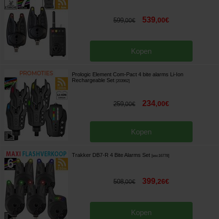
539
,
00
€
599
,
00
€
Kopen
Prologic Element Com-Pact 4 bite alarms Li-Ion
Rechargeable Set
[
203962
]
234
,
00
€
259
,
00
€
Kopen
Trakker DB7-R 4 Bite Alarms Set
[
esc16778
]
399
,
26
€
508
,
00
€
Kopen