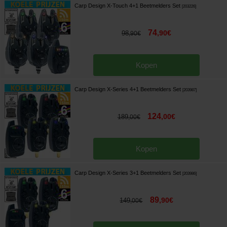
Carp Design X-Touch 4+1 Beetmelders Set
[
203226
]
74
,
90
€
98
,
90
€
Kopen
Carp Design X-Series 4+1 Beetmelders Set
[
203987
]
124
,
00
€
189
,
00
€
Kopen
Carp Design X-Series 3+1 Beetmelders Set
[
203986
]
89
,
90
€
149
,
00
€