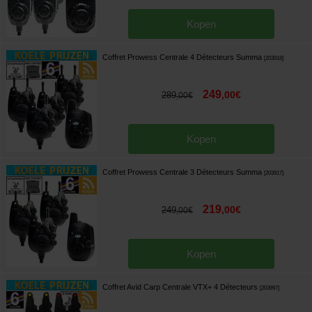
Kopen
Coffret Prowess Centrale 4 Détecteurs Summa
[
203918
]
249
,
00
€
289
,
00
€
Kopen
Coffret Prowess Centrale 3 Détecteurs Summa
[
203917
]
219
,
00
€
249
,
00
€
Kopen
Coffret Avid Carp Centrale VTX+ 4 Détecteurs
[
203997
]