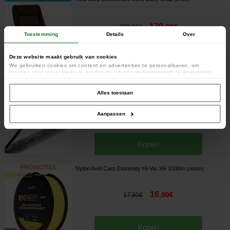
179
,
00
€
209
,
00
€
Toestemming
Details
Over
Deze website maakt gebruik van cookies
Kopen
We gebruiken cookies om content en advertenties te personaliseren, om
functies voor social media te bieden en om ons websiteverkeer te analyseren.
Ook delen we informatie over uw gebruik van onze site met onze partners voor
Avid Carp Extremity 80cm 24mm Werpstok
social media, adverteren en analyse. Deze partners kunnen deze gegevens
[
213705
]
combineren met andere informatie die u aan ze heeft verstrekt of die ze hebben
Alles toestaan
verzameld op basis van uw gebruik van hun services.
49
,
90
€
59
,
90
€
Aanpassen
Kopen
Nylon Avid Carp Extremity Hi-Vis XR 1000m
[
206592A
]
16
,
90
€
17
,
90
€
Kopen