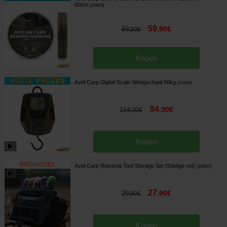
600m
[
206003
]
59
,
90
€
69
,
90
€
Kopen
Avid Carp Digital Scale Weegschaal 60kg
[
212004
]
94
,
90
€
114
,
00
€
Kopen
Avid Carp Retracta Tool Storage Set (5delige set)
[
230007
]
27
,
90
€
29
,
90
€
Kopen