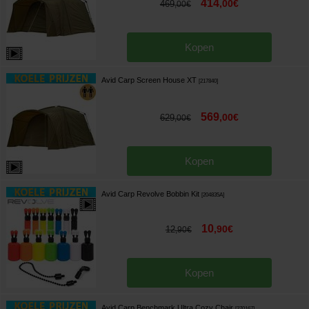
414
,
00
€
469
,
00
€
Kopen
Avid Carp Screen House XT
[
217840
]
569
,
00
€
629
,
00
€
Kopen
Avid Carp Revolve Bobbin Kit
[
204835A
]
10
,
90
€
12
,
90
€
Kopen
Avid Carp Benchmark Ultra Cozy Chair
[
270167
]