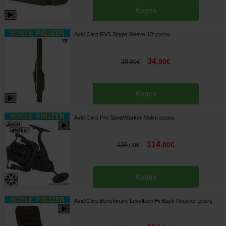
Kopen
Avid Carp RVS Single Sleeve 13'
[
226374
]
34
,
90
€
39
,
90
€
Kopen
Avid Carp Pro Spod/Marker Molen
[
202693
]
114
,
00
€
129
,
00
€
Kopen
Avid Carp Benchmark Leveltech Hi-Back Recliner
[
270071
]