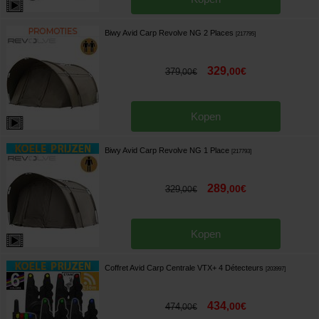
Biwy Avid Carp Revolve NG 2 Places
[
217795
]
329
,
00
€
379
,
00
€
Kopen
Biwy Avid Carp Revolve NG 1 Place
[
217793
]
289
,
00
€
329
,
00
€
Kopen
Coffret Avid Carp Centrale VTX+ 4 Détecteurs
[
203997
]
434
,
00
€
474
,
00
€