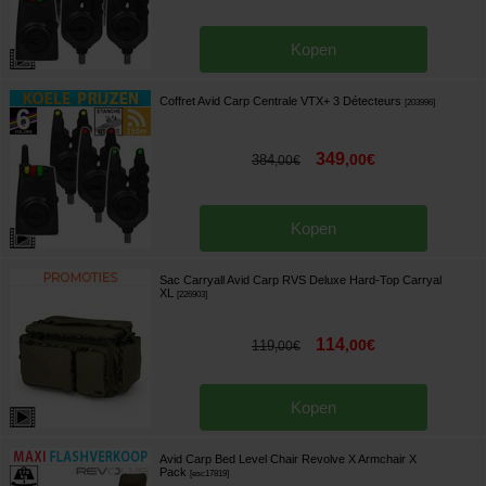
Kopen
Coffret Avid Carp Centrale VTX+ 3 Détecteurs
[
203996
]
349
,
00
€
384
,
00
€
Kopen
Sac Carryall Avid Carp RVS Deluxe Hard-Top Carryal
XL
[
226903
]
114
,
00
€
119
,
00
€
Kopen
Avid Carp Bed Level Chair Revolve X Armchair X
Pack
[
esc17819
]