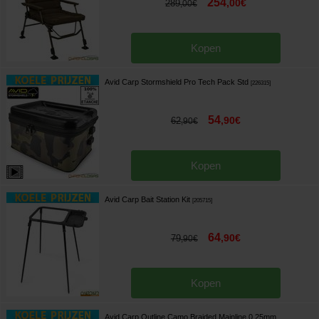
254
,
00
€
289
,
00
€
Kopen
Avid Carp Stormshield Pro Tech Pack Std
[
226315
]
54
,
90
€
62
,
90
€
Kopen
Avid Carp Bait Station Kit
[
205715
]
64
,
90
€
79
,
90
€
Kopen
Avid Carp Outline Camo Braided Mainline 0.25mm