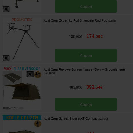
Kopen
Avid Carp Extremity Pod 3 hengels Rod Pod
[
205886
]
174
,
00
€
189
,
00
€
Kopen
Avid Carp Revolve Screen House (Biwy + Groundsheet)
[
esc17456
]
392
,
54
€
483
,
00
€
Kopen
Avid Carp Screen House XT Compact
[
217841
]