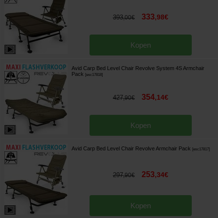
333
,
98
€
393
,
00
€
Kopen
Avid Carp Bed Level Chair Revolve System 4S Armchair
Pack
[
esc17818
]
354
,
14
€
427
,
90
€
Kopen
Avid Carp Bed Level Chair Revolve Armchair Pack
[
esc17817
]
253
,
34
€
297
,
90
€
Kopen