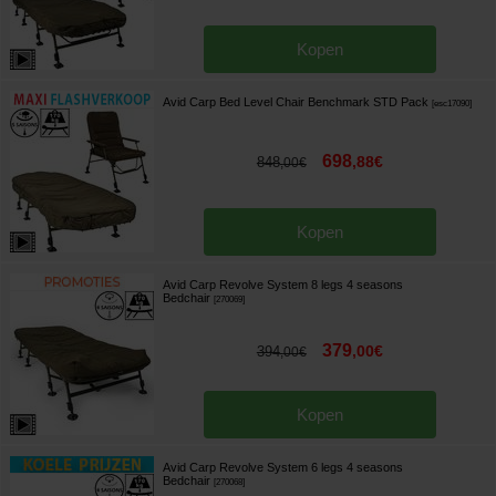
Kopen
Avid Carp Bed Level Chair Benchmark STD Pack
[
esc17090
]
698
,
88
€
848
,
00
€
Kopen
Avid Carp Revolve System 8 legs 4 seasons
Bedchair
[
270069
]
379
,
00
€
394
,
00
€
Kopen
Avid Carp Revolve System 6 legs 4 seasons
Bedchair
[
270068
]