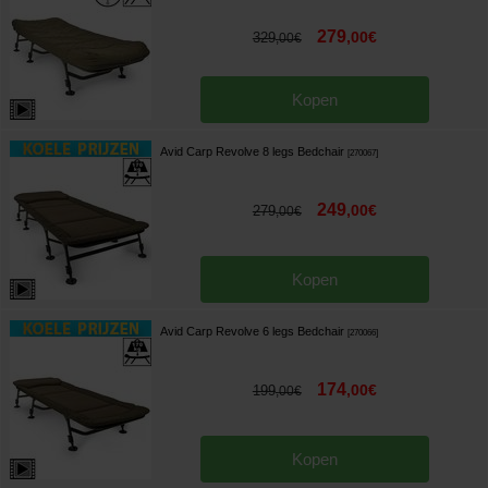
279
,
00
€
329
,
00
€
Kopen
Avid Carp Revolve 8 legs Bedchair
[
270067
]
249
,
00
€
279
,
00
€
Kopen
Avid Carp Revolve 6 legs Bedchair
[
270066
]
174
,
00
€
199
,
00
€
Kopen