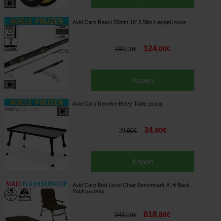
Avid Carp React 50mm 10' 3.5lbs Hengel
[
251826
]
124
,
00
€
139
,
00
€
Kopen
Avid Carp Revolve Bivvy Table
[
221818
]
34
,
90
€
39
,
90
€
Kopen
Avid Carp Bed Level Chair Benchmark X Hi Back
Pack
[
esc17091
]
818
,
88
€
948
,
00
€