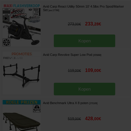
Avid Carp React Utility 50mm 10' 4.5lbs Pro Spod/Marker
Set
[
esc17780
]
233
,
28
€
273
,
00
€
Kopen
Avid Carp Revolve Super Low Pod
[
205888
]
109
,
00
€
119
,
00
€
Kopen
Avid Benchmark Ultra X 8 poten
[
270169
]
428
,
00
€
519
,
00
€