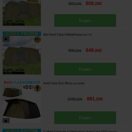
809
,
28
€
893
,
00
€
Kopen
Abri Avid Carp InflataHouse
[
217777
]
849
,
00
€
899
,
00
€
Kopen
Avid Carp Exo Bivvy
[
esc18369
]
881
,
28
€
1038
,
00
€
Kopen
Coffret Centrale 4 Détecteurs Avid Carp VTX