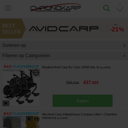
0
tot
-21%
Sorteren op
>
Filteren op Categorieën
>
Moulinet Avid Carp Ex-Cast 14000 (les 4)
[
esc18555
]
437
,
92
€
556
,
00
€
Kopen
Abri Avid Carp InflataHouse Compact (Abri + Chambre
Intérieure)
[
esc18442
]