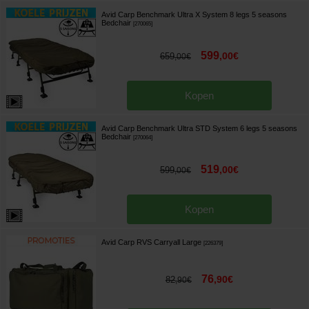
Avid Carp Benchmark Ultra X System 8 legs 5 seasons
Bedchair
[
270065
]
599
,
00
€
659
,
00
€
Kopen
Avid Carp Benchmark Ultra STD System 6 legs 5 seasons
Bedchair
[
270064
]
519
,
00
€
599
,
00
€
Kopen
Avid Carp RVS Carryall Large
[
226379
]
76
,
90
€
82
,
90
€