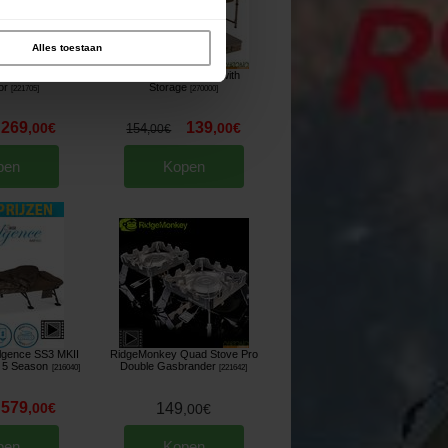
Alles toestaan
800 Outdoor
Fox Session Table with
or
Storage
[
221705
]
[
270000
]
269
139
,
00
€
,
00
€
154
,
00
€
pen
Kopen
lgence SS3 MKII
RidgeMonkey Quad Stove Pro
n 5 Season
Double Gasbrander
[
216040
]
[
221642
]
579
,
00
€
149
,
00
€
pen
Kopen