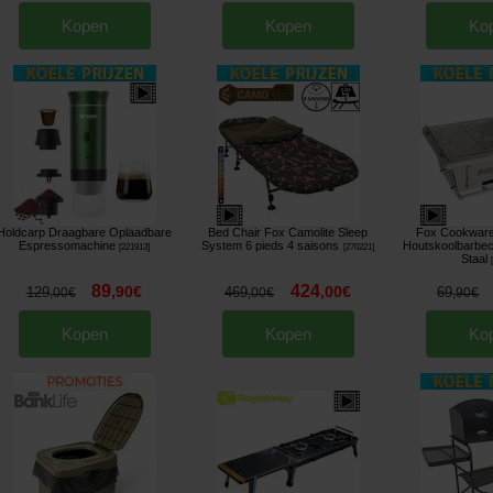
Kopen
Kopen
Ko
Holdcarp Draagbare Oplaadbare
Bed Chair Fox Camolite Sleep
Fox Cookwar
Espressomachine
System 6 pieds 4 saisons
Houtskoolbarbec
[
221913
]
[
270221
]
Staal
89
424
,
90
€
,
00
€
129
469
69
,
00
€
,
00
€
,
90
€
Kopen
Kopen
Ko