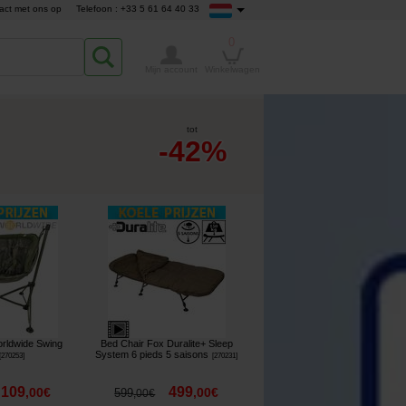
act met ons op
Telefoon : +33 5 61 64 40 33
0
Mijn account
Winkelwagen
tot
-42%
orldwide Swing
Bed Chair Fox Duralite+ Sleep
System 6 pieds 5 saisons
[
270253
]
[
270231
]
109
499
,
00
€
,
00
€
599
,
00
€