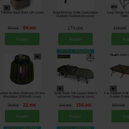
Toilettes Nash Bank Life
RidgeMonkey Grilla Cookstation
Carp Design Co
[
221885
]
Dubbele Kooktoestel
Table
[
221883
]
64
,
90
€
174
69
,
00
€
119
,
90
€
,
00
€
Kopen
Kopen
Ko
Lampe de Biwy Holdcarp UV Anti-
Sonik Bank-Tek Layerz Wide 5
Fox Flatliner X A
Moustique 2000mAh
seizoenen Slaapzak
6 poten 5 se
[
214480
]
[
270162
]
22
154
,
90
€
,
00
€
24
214
659
,
90
€
,
00
€
,
00
€
Kopen
Kopen
Ko