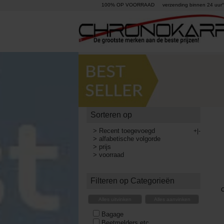
100% OP VOORRAAD
verzending binnen 24 uur°
Sorteren op
>
Recent toegevoegd
+|-
>
alfabetische volgorde
>
prijs
>
voorraad
Filteren op Categorieën
C
Alles uitvinken
Alles aanvinken
Bagage
Beetmelders etc