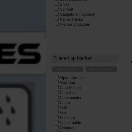
Bivak
Comfort
Gadgets en hightech
Karper Packs
Nieuwe producten
Filteren op Merken
Alles uitvinken
Alles aanvinken
Alpen Camping
Avid Carp
Carp Design
Carp Spirit
Carpsounder
Ccarp
Faith
Fox
Holdcarp
Nash Tackle
Optimus