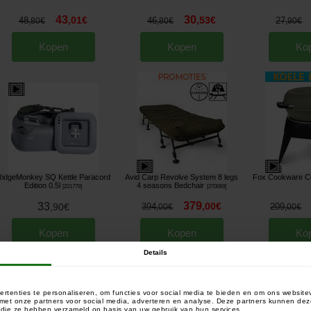
43
30
,
01
€
,
53
€
48
46
27
,
80
€
,
80
€
,
90
€
Kopen
Kopen
Ko
idgeMonkey SQ Kettle Paracord
Avid Carp Revolve System 8 legs
Fox Cookware Co
Edition 0.5l
4 seasons Bedchair
[
221779
]
[
270069
]
379
33
,
00
€
,
90
€
394
209
,
00
€
,
00
€
Kopen
Kopen
Ko
Details
rtenties te personaliseren, om functies voor social media te bieden en om ons website
e met onze partners voor social media, adverteren en analyse. Deze partners kunnen 
of die ze hebben verzameld op basis van uw gebruik van hun services.