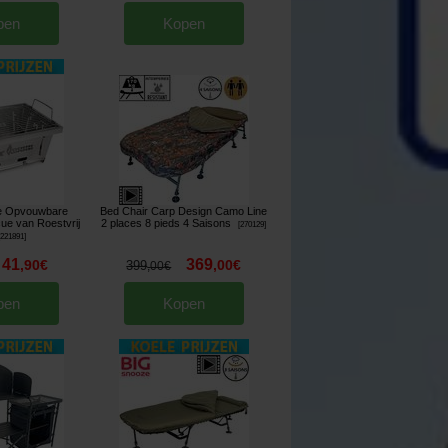
pen
Kopen
e Opvouwbare
Bed Chair Carp Design Camo Line
ue van Roestvrij
2 places 8 pieds 4 Saisons
[
270129
]
[
221891
]
41
369
,
90
€
,
00
€
399
,
00
€
pen
Kopen