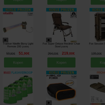
Trakker Nitelife Bivvy Light
Fox Super Deluxe Recliner Chair
Fox Session 
Remote 200
Stoel
[
214004
]
[
216078
]
51
219
,
90
€
,
00
€
59
264
139
,
90
€
,
00
€
,
00
€
Kopen
Kopen
Ko