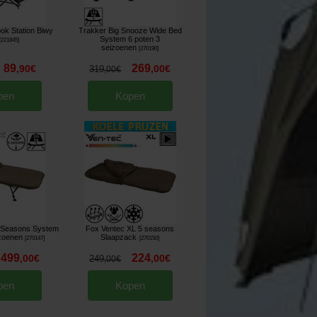
ok Station Biwy
Trakker Big Snooze Wide Bed
System 6 poten 3
[
221845
]
seizoenen
[
270190
]
89
269
,
90
€
,
00
€
319
,
00
€
pen
Kopen
ll Seasons System
Fox Ventec XL 5 seasons
izoenen
Slaapzack
[
270147
]
[
270150
]
499
224
,
00
€
,
00
€
249
,
00
€
pen
Kopen