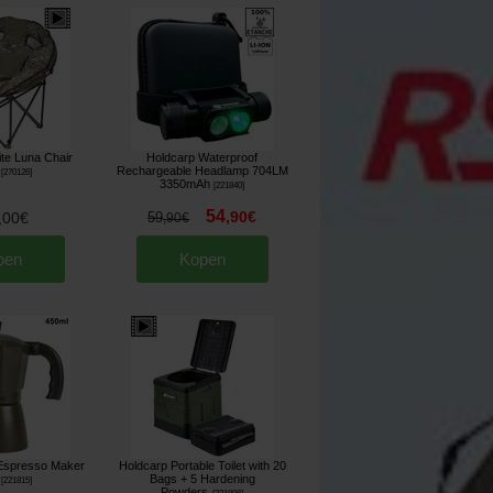
ite Luna Chair
Holdcarp Waterproof
Rechargeable Headlamp 704LM
[
270126
]
3350mAh
[
221840
]
54
,
90
€
,
00
€
59
,
90
€
pen
Kopen
Espresso Maker
Holdcarp Portable Toilet with 20
Bags + 5 Hardening
[
221815
]
Powders