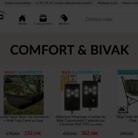
Gratis verzending¹
In 2X 3X 4X zonder bijkomende kosten²
Privilege Card
Neem cont
Merken
Home
Categorieën
ombo Nash Bank Life Hammock
Détecteur Infrarouge + Lampe de
Siège Solar W
+ Multi Tarp Camo
Biwy Carpsounder Campsecure
Chair
[
esc18548
]
Campstar AGE PRO
[
esc18543
]
152
362
,
54
€
,
88
€
178
428
139
,
90
€
,
00
€
,
00
€