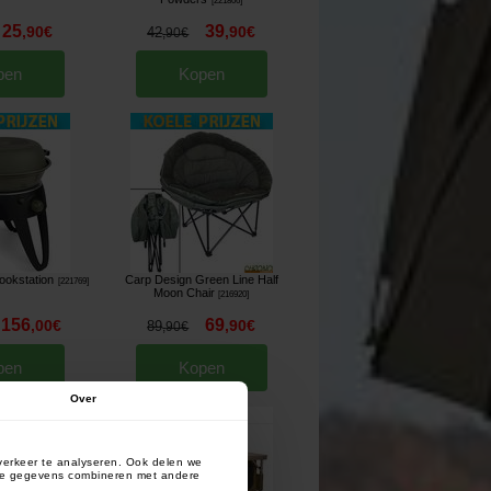
[
221806
]
25
39
,
90
€
,
90
€
42
,
90
€
pen
Kopen
okstation
Carp Design Green Line Half
[
221769
]
Moon Chair
[
216920
]
156
69
,
00
€
,
90
€
89
,
90
€
pen
Kopen
Over
verkeer te analyseren. Ook delen we
deze gegevens combineren met andere