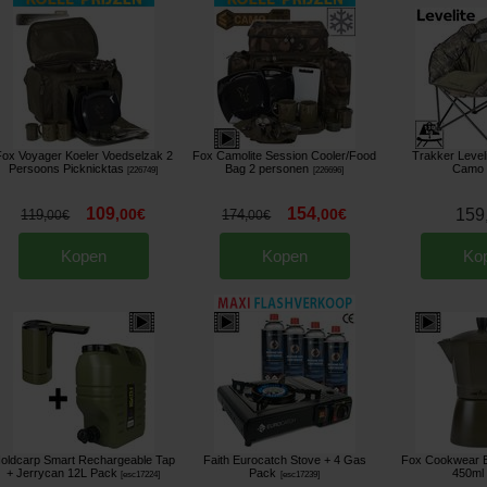
ox Voyager Koeler Voedselzak 2
Fox Camolite Session Cooler/Food
Trakker Level
Persoons Picknicktas
Bag 2 personen
Camo
[
226749
]
[
226696
]
109
154
,
00
€
,
00
€
159
119
174
,
00
€
,
00
€
Kopen
Kopen
Ko
oldcarp Smart Rechargeable Tap
Faith Eurocatch Stove + 4 Gas
Fox Cookwear 
+ Jerrycan 12L Pack
Pack
450ml
[
esc17224
]
[
esc17239
]