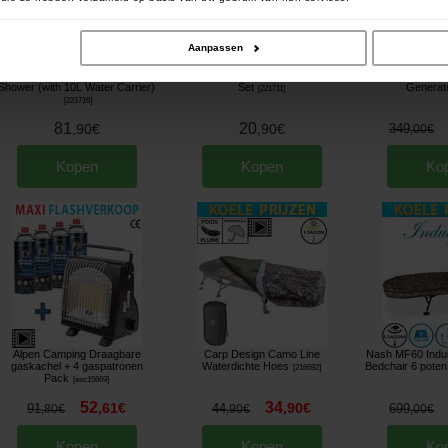
Aanpassen
RidgeMonkey Outdoor Power
RidgeMonkey Q-Lock Utensil
Powerkick 
Shower (with 10L Water Carrier)
Set
Generat
[
221711
]
[
221716
]
81
20
,
90
€
,
90
€
349
,
00
€
Kopen
Kopen
Ko
Alpen Camping Draagbare
Carp Design Camo Line
Nash MF60 Indu
gaskachel + 4 gaspatronen
Waterdichte Hoes
Bedchair 6 pote
[
216692
]
Pack
[
esc15669
]
52
34
,
61
€
,
90
€
91
44
699
,
80
€
,
90
€
,
00
€
Kopen
Kopen
Ko