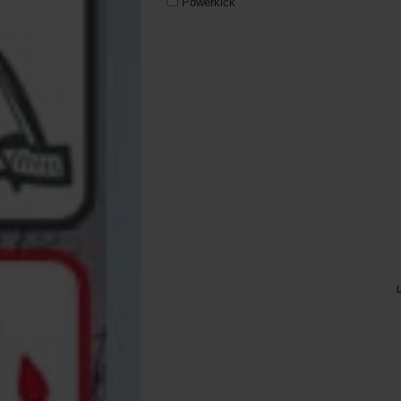
Powerkick
RidgeMonkey
Solar Tackle
Sonik
Trakker
Wychwood