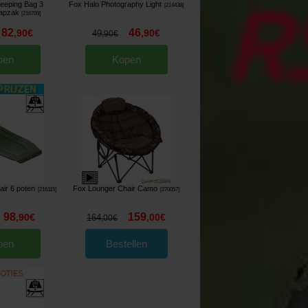
eeping Bag 3
Fox Halo Photography Light
[
214438
]
apzak
[
216709
]
82
46
,
90
€
,
90
€
49
,
90
€
pen
Kopen
air 6 poten
Fox Lounger Chair Camo
[
216115
]
[
270057
]
98
159
,
90
€
,
00
€
164
,
00
€
pen
Bestellen