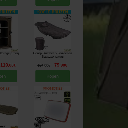
Storage
Ccarp Slumber 5 Seizoenen
[
217361
]
Slaapzak
[
216691
]
119
79
,
00
€
,
90
€
104
,
00
€
pen
Kopen