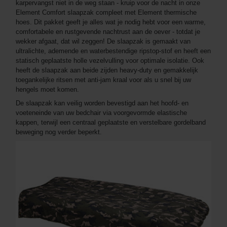
karpervangst niet in de weg staan - kruip voor de nacht in onze
Element Comfort slaapzak compleet met Element thermische
hoes. Dit pakket geeft je alles wat je nodig hebt voor een warme,
comfortabele en rustgevende nachtrust aan de oever - totdat je
wekker afgaat, dat wil zeggen! De slaapzak is gemaakt van
ultralichte, ademende en waterbestendige ripstop-stof en heeft een
statisch geplaatste holle vezelvulling voor optimale isolatie. Ook
heeft de slaapzak aan beide zijden heavy-duty en gemakkelijk
toegankelijke ritsen met anti-jam kraal voor als u snel bij uw
hengels moet komen.
De slaapzak kan veilig worden bevestigd aan het hoofd- en
voeteneinde van uw bedchair via voorgevormde elastische
kappen, terwijl een centraal geplaatste en verstelbare gordelband
beweging nog verder beperkt.