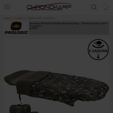
0
Home
»
Comfort
»
Dekbedden & Dekens
Prologic Element Comfort Sleeping Bag + Thermal Camo Cover
5 season
[
216785
]