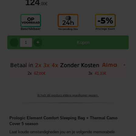
124
,00
€
+
Kopen
+
2
x
62
3
x
41
,
00
€
,
33
€
Ik heb dit product elders goedkoper gezien.
Prologic Element Comfort Sleeping Bag + Thermal Camo
Cover 5 season
Laat koude omstandigheden jou en je volgende memorabele