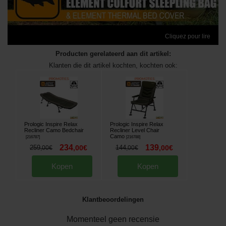
Cliquez pour lire
Producten gerelateerd aan dit artikel:
Klanten die dit artikel kochten, kochten ook:
Prologic Inspire Relax
Prologic Inspire Relax
Recliner Camo Bedchair
Recliner Level Chair
Camo
[
216787
]
[
216788
]
234
139
259
,
00
€
144
,
00
€
,
00
€
,
00
€
Kopen
Kopen
Klantbeoordelingen
Momenteel geen recensie