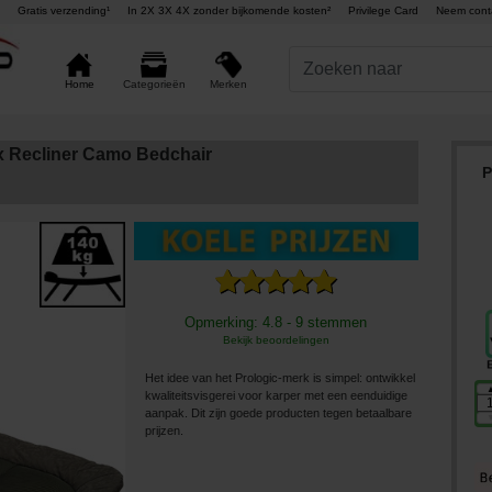
Gratis verzending¹
In 2X 3X 4X zonder bijkomende kosten²
Privilege Card
Neem cont
Merken
Home
Categorieën
ax Recliner Camo Bedchair
P
Opmerking: 4.8 - 9 stemmen
Bekijk beoordelingen
Het idee van het Prologic-merk is simpel: ontwikkel
kwaliteitsvisgerei voor karper met een eenduidige
aanpak. Dit zijn goede producten tegen betaalbare
prijzen.