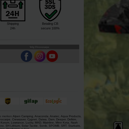
Shipping
Betaling CB
24h
secure 100%
Volg Chronocarpe
ze merken.
Alpen Camping
,
Anaconda
,
Anatec
,
Aqua Products
,
nocarpe
,
Crewsaver
,
Cygnet
,
Daiwa
,
Dam
,
Deeper
,
Delkim
,
,
Korum
,
Lowrance
,
Lucky
,
MAD
,
Mainline
,
Minn Kota
,
Nash
ano
,
SH Lithium
,
Solar Tackle
,
Sonik
,
SPOMB
,
SRT
,
Starbaits
,
ivvy
,
Voerboten
et
Aas
.