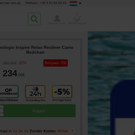
act met ons op
Telefoon : +33 5 61 64 40 33
0
Mijn account
Winkelwagen
rologic Inspire Relax Recliner Camo
Bedchair
-
10
%
Bespaar
25
€
259
,00
€
234
,00
€
▲
Kopen
▼
+