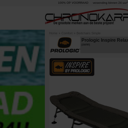
100% OP VOORRAAD
verzending binnen 24 uur°
Home
»
Comfort
»
Bedchairs Simple
Prologic Inspire Rel
[
216787
]