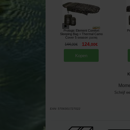
Prologic Element Comfort
P
Sleeping Bag + Thermal Camo
Cover 5 season
[
216785
]
124
144
,
00
€
,
00
€
Kopen
K
Mome
Schrijf e
EAN:
5706301727022