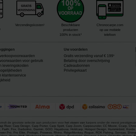
Verzendingskosten¹
Beschikbare
Chronocarpe.com
²
producten
op uw mobiele
100% in stock³
telefoon
eggingen
Uw voordelen
verkoopvoorwaarden
Gratis verzending vanaf € 199¹
voorwaarden voor gebruik
Betaling door overschrijving
n leveringskosten
Cadeaubonnen
ogelijkheden
Privilegekaart
n klantenservice
ijkheid
vindt de grootste selectie aan producten voor
het vissen van
karpers onder de meest prestigieu
ap River
,
Carp Design
,
Carp Porter
,
Carp Spirit
,
Carp Zoom
,
Carpsounder
,
CC Moore
,
Ccarp
,
Chro
p
,
Faith
,
Fox
,
Garbolino
,
Garmin
,
GOO
,
Hayabusa
,
Holdcarp
,
Hotspot Design
,
Humminbird
,
Korda
ower Pro
,
Pro Elite
,
Prologic
,
Prowess
,
Rhino
,
RidgeMonkey
,
Rogue
,
ROK Fishing
,
Sensas
,
Shim
,
Vass
,
Water Wolf
,
Wychwood
.
Hengels
,
Molens
,
Banksticks
,
Steunen
,
Lijnen
,
Onderlijn
,
Haken
,
B