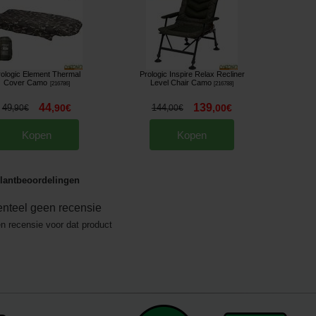
rologic Element Thermal
Prologic Inspire Relax Recliner
Cover Camo
Level Chair Camo
[
216786
]
[
216788
]
44
139
49
,
90
€
144
,
00
€
,
90
€
,
00
€
Kopen
Kopen
lantbeoordelingen
nteel geen recensie
en recensie voor dat product