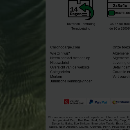
Tevreden - omruiling
3X 4X toll-free
Terugbetaling
de 90 a 2500€
Chronocarpe.com
Onze toez
Wie zijn wij?
Algemene 
Neem contact met ons op
Algemene 
Nieuwsbrief
Levering e
Overzicht van de website
Betalingsm
Categorieën
Garantie e
Merken
Vertrouwel
Juridische kennisgevingen
Chronocarpe is een online verkoopsite van Chrono Loisirs. U 
Atropa
,
Avid Carp
,
Bait Boat Pod
,
BeeTackle
,
Big Carp
,
C
Dynamite Baits
,
Eco Sinkers
,
Enterprise Tackle
,
Extra Car
Tackle
,
New Direction
,
Okuma
,
Optimus
,
Penn
,
Powerkick
,
P
Toslon
,
Trakker
,
Varta