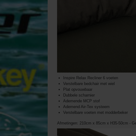
Inspire Relax Recliner 6 voeten
Verstelbare bedchair met wiel
Plat opvouwbaar
Dubbele scharnier
Ademende MCP stof
Ademend Air-Tex systeem
Verstelbare voeten met modderbeker
Afmetingen: 210cm x 85cm x H35-50cm - Ge