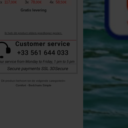
2
x
117
3
x
78
4
x
58
,
00
€
,
00
€
,
50
€
Gratis levering
Ik heb dit product elders goedkoper gezien.
Dit product behoort tot de volgende categorieën:
Comfort
-
Bedchairs Simple