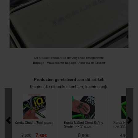
Dit product behoort tot de volgende categorieën:
Bagage
-
Waterdichte bagage
-
Accessoire Tassen
Producten gerelateerd aan dit artikel:
Klanten die dit artikel kochten, kochten ook:
Korda Chod It Tool
Korda Naked Chod Safety
Korda No-Trace
[
231541
]
System (x 3)
(per 25)
[
231877
]
[
231878
]
7
8
4
7
,
60
€
,
90
€
4
,
90
€
,
90
€