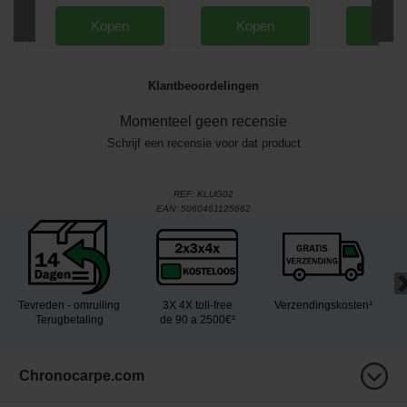
Kopen
Kopen
Kop
Klantbeoordelingen
Momenteel geen recensie
Schrijf een recensie voor dat product
REF:
KLUG02
EAN:
5060461125662
Tevreden - omruiling
3X 4X toll-free
Verzendingskosten¹
Terugbetaling
de 90 a 2500€²
Chronocarpe.com