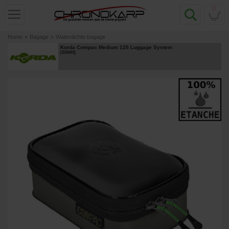
0
Home
»
Bagage
»
Waterdichte bagage
Korda Compac Medium 125 Luggage System
[
215043
]