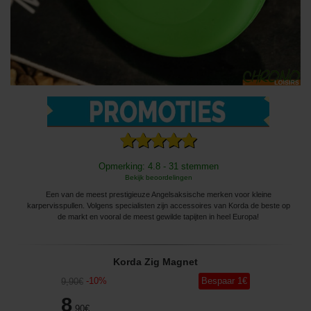
Opmerking: 4.8 - 31 stemmen
Bekijk beoordelingen
Een van de meest prestigieuze Angelsaksische merken voor kleine
karpervisspullen. Volgens specialisten zijn accessoires van Korda de beste op
de markt en vooral de meest gewilde tapijten in heel Europa!
Korda Zig Magnet
-
10
%
Bespaar
1
€
9
,90
€
8
,90
€