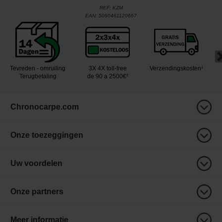
REF:
KZM
EAN:
5060461120667
Tevreden - omruiling
3X 4X toll-free
Verzendingskosten¹
Terugbetaling
de 90 a 2500€²
Chronocarpe.com
Onze toezeggingen
Uw voordelen
Onze partners
Meer informatie