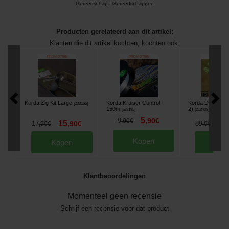
Gereedschap
-
Gereedschappen
Producten gerelateerd aan dit artikel:
Klanten die dit artikel kochten, kochten ook:
Korda Zig Kit Large
Korda Kruiser Control
Korda Distance 
[
233166
]
150m
2)
[
m9195
]
[
213409
]
5
9
,
90
€
,
90
€
15
7
17
,
90
€
89
,
90
€
,
90
€
Kopen
Kopen
Kop
Klantbeoordelingen
Momenteel geen recensie
Schrijf een recensie voor dat product