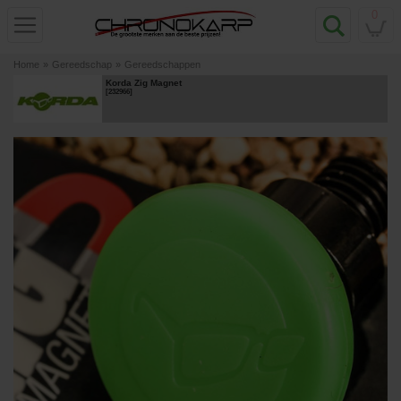
0
Home
»
Gereedschap
»
Gereedschappen
Korda Zig Magnet
[
232966
]