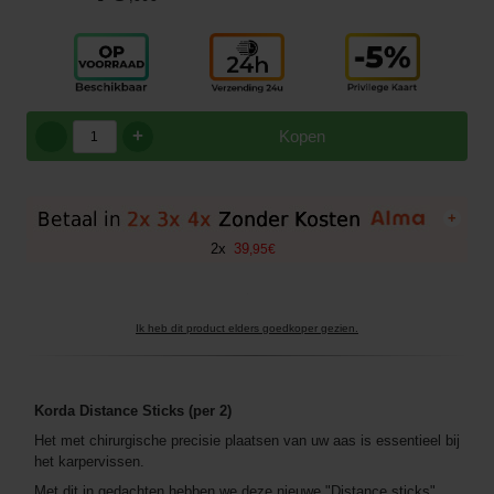
+
Kopen
+
2
x
39
,
95
€
Ik heb dit product elders goedkoper gezien.
Korda Distance Sticks (per 2)
Het met chirurgische precisie plaatsen van uw aas is essentieel bij
het karpervissen.
Met dit in gedachten hebben we deze nieuwe "Distance sticks"