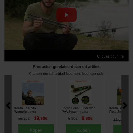
Cliquez pour lire
Producten gerelateerd aan dit artikel:
Klanten die dit artikel kochten, kochten ook:
Korda Eazi Stik
Korda Boilie Funnelweb
Korda SLR Bals
Werppijp
PVA System
Float Small
[
m2746
]
[
m9153
]
[
21350
19
8
22
,
90
€
9
,
90
€
,
90
€
,
90
€
1
11
,
90
€
Kopen
Kopen
Kop