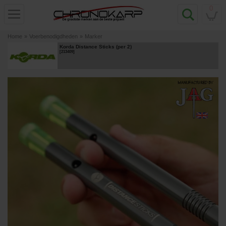
0
Home
»
Voerbenodigdheden
»
Marker
Korda Distance Sticks (per 2)
[
213409
]