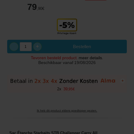
79
,90
€
+
Bestellen
Tevoren besteld product.
meer details.
Beschikbaar vanaf
19/08/2026
+
2
x
39
,
95
€
Ik heb dit product elders goedkoper gezien.
Sac Étanche Starbaits STB Challenger Carry All