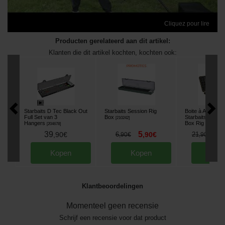
Cliquez pour lire
Producten gerelateerd aan dit artikel:
Klanten die dit artikel kochten, kochten ook:
Starbaits D Tec Black Out
Starbaits Session Rig
Boite à Accesso
Full Set van 3
Box
Starbaits Magne
[
210242
]
Hangers
Box Rig
[
204678
]
[
210250
]
39
5
1
,
90
€
6
,
90
€
21
,
90
€
,
90
€
Kopen
Kopen
Kop
Klantbeoordelingen
Momenteel geen recensie
Schrijf een recensie voor dat product