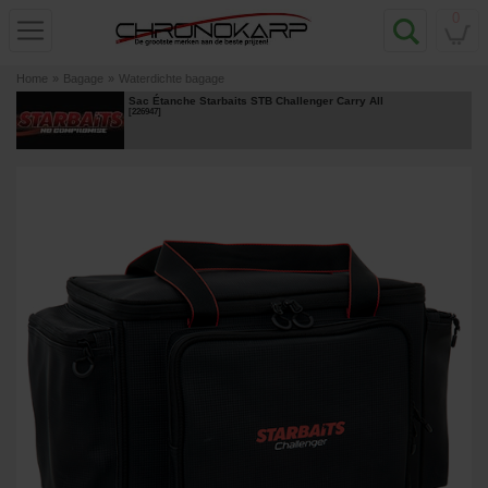
0
Home
»
Bagage
»
Waterdichte bagage
Sac Étanche Starbaits STB Challenger Carry All
[
226947
]