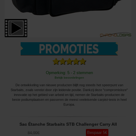
Opmerking: 5 - 2 stemmen
Bekijk beoordelingen
De ontwikkeling van nieuwe producten blijft nog steeds het speerpunt van
Starbaits, zoals vereist door zijn leidende positie. Dankzij deze "compromisloze"
innovatie op het gebied van arbeid en tijd, nemen de Starbaits-producten de
beste podiumplaatsen en passeren de meest veeleisende carpist-tests in heel
Europa.
Sac Étanche Starbaits STB Challenger Carry All
Bespaar
5
€
84
,90
€