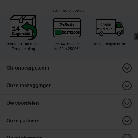
EAN:
5055279530968
Tevreden - omruiling
3X 4X toll-free
Verzendingskosten¹
Terugbetaling
de 90 a 2500€²
Chronocarpe.com
Onze toezeggingen
Uw voordelen
Onze partners