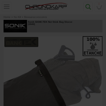
0
Home
»
No Kill
»
Bewaaraccessoires
Sonik BANK-TEK Net Stink Bag Sleeve
[
226402
]