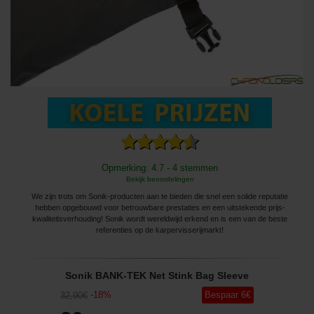
Opmerking: 4.7 - 4 stemmen
Bekijk beoordelingen
We zijn trots om Sonik-producten aan te bieden die snel een solide reputatie
hebben opgebouwd voor betrouwbare prestaties en een uitstekende prijs-
kwaliteitsverhouding! Sonik wordt wereldwijd erkend en is een van de beste
referenties op de karpervisserijmarkt!
Sonik BANK-TEK Net Stink Bag Sleeve
-
18
%
Bespaar
6
€
32
,90
€