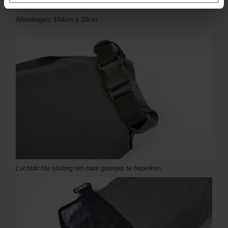
Maximale capaciteit: 130cm
Afmetingen: 164cm x 20cm
Luchtdichte sluiting om nare geurtjes te beperken