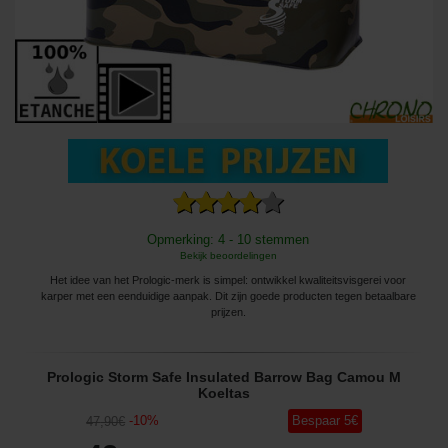
Opmerking: 4 - 10 stemmen
Bekijk beoordelingen
Het idee van het Prologic-merk is simpel: ontwikkel kwaliteitsvisgerei voor
karper met een eenduidige aanpak. Dit zijn goede producten tegen betaalbare
prijzen.
Prologic Storm Safe Insulated Barrow Bag Camou M
Koeltas
-
10
%
Bespaar
5
€
47
,90
€