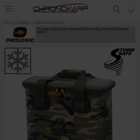
0
Home
»
Bagage
»
Waterdichte bagage
Prologic Storm Safe Insulated Barrow Bag Camou M Koeltas
[
226219
]