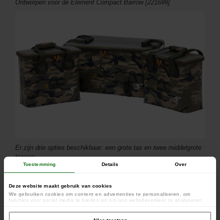
Ontworpen voor de Element Compact Barrow [221699]
Er zijn drie opties beschikbaar: een grote tas en twee middelgrote
tassen
Toestemming
Details
Over
Deze website maakt gebruik van cookies
We gebruiken cookies om content en advertenties te personaliseren, om
functies voor social media te bieden en om ons websiteverkeer te analyseren.
Ook delen we informatie over uw gebruik van onze site met onze partners voor
social media, adverteren en analyse. Deze partners kunnen deze gegevens
combineren met andere informatie die u aan ze heeft verstrekt of die ze hebben