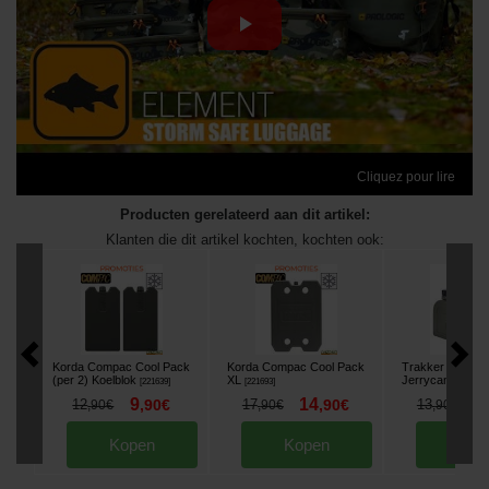
Cliquez pour lire
Producten gerelateerd aan dit artikel:
Klanten die dit artikel kochten, kochten ook:
Korda Compac Cool Pack
Korda Compac Cool Pack
Trakker Water C
(per 2) Koelblok
XL
Jerrycan
[
221639
]
[
221693
]
[
221568
]
9
14
1
12
,
90
€
17
,
90
€
13
,
90
€
,
90
€
,
90
€
Kopen
Kopen
Kop