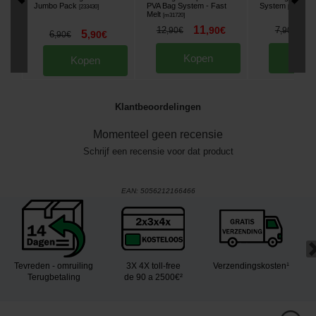
Jumbo Pack
PVA Bag System - Fast
System
[
233430
]
[
m31726
]
Melt
[
m31720
]
11
6
12
,
90
€
7
,
90
€
,
90
€
5
6
,
90
€
,
90
€
Kopen
Kop
Kopen
Klantbeoordelingen
Momenteel geen recensie
Schrijf een recensie voor dat product
EAN:
5056212166466
Tevreden - omruiling
3X 4X toll-free
Verzendingskosten¹
Terugbetaling
de 90 a 2500€²