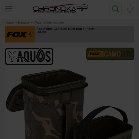
0
Home
»
Bagage
»
Waterdichte bagage
Fox Aquos Camolite Multi Bag + Insert
[
226254
]