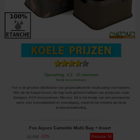
Opmerking: 4.2 - 10 stemmen
Bekijk beoordelingen
Fox is de grootste distributeur van gespecialiseerde visuitrusting voor karpers.
Wie zijn de karpervissers die nog nooit gehoord hebben van producten zoals
Swingers, FOX-boxsystemen, Microns. Dit is het bewijs van een permanente
wens voor innovatiebeleid en vooruitgang, zowel bij het ontwerp als bij de
productontwikkeling.
Fox Aquos Camolite Multi Bag + Insert
-
12
%
Bespaar
5
€
42
,90
€