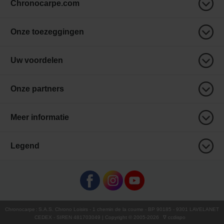
Chronocarpe.com
Onze toezeggingen
Uw voordelen
Onze partners
Meer informatie
Legend
Chronocarpe
:
S.A.S. Chrono Loisirs
- 1 chemin de la coume - BP 90185 - 9301 LAVELANET
CEDEX - SIREN 481703049 | Copyright © 2005-
2026
∇ ccdispo