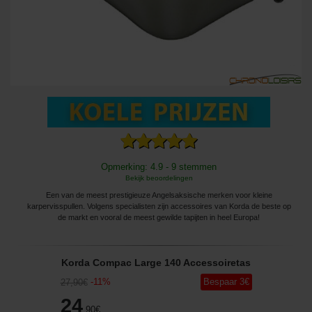
Opmerking: 4.9 - 9 stemmen
Bekijk beoordelingen
Een van de meest prestigieuze Angelsaksische merken voor kleine
karpervisspullen. Volgens specialisten zijn accessoires van Korda de beste op
de markt en vooral de meest gewilde tapijten in heel Europa!
Korda Compac Large 140 Accessoiretas
-
11
%
Bespaar
3
€
27
,90
€
24
,90
€