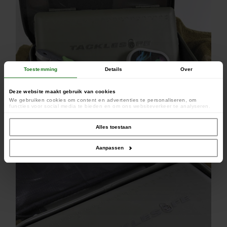
Toestemming
Details
Over
Deze website maakt gebruik van cookies
We gebruiken cookies om content en advertenties te personaliseren, om
functies voor social media te bieden en om ons websiteverkeer te analyseren.
Ook delen we informatie over uw gebruik van onze site met onze partners voor
social media, adverteren en analyse. Deze partners kunnen deze gegevens
combineren met andere informatie die u aan ze heeft verstrekt of die ze hebben
Alles toestaan
verzameld op basis van uw gebruik van hun services.
Afmetingen: 26.5cm x 14cm x 8.5cm
Bewaarsuggesties: Tackle Safe, Infuza
Aanpassen