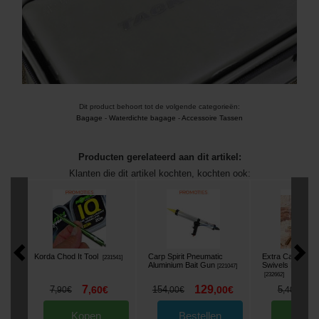
Dit product behoort tot de volgende categorieën:
Bagage
-
Waterdichte bagage
-
Accessoire Tassen
Producten gerelateerd aan dit artikel:
Klanten die dit artikel kochten, kochten ook:
Korda Chod It Tool
Carp Spirit Pneumatic
Extra Carp Lead
[
231541
]
Aluminium Bait Gun
Swivels Extra Bo
[
221047
]
[
232662
]
7
129
4
7
,
60
€
154
,
00
€
5
,
90
€
,
00
€
,
40
€
Kopen
Bestellen
Kop