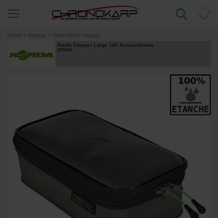
0
Home
»
Bagage
»
Waterdichte bagage
Korda Compac Large 140 Accessoiretas
[
215044
]