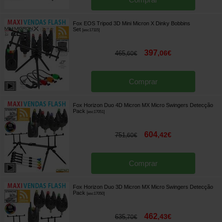
Fox EOS Tripod 3D Mini Micron X Dinky Bobbins
Set
[
esc17115
]
397
,
06
€
465
,
60
€
Comprar
Fox Horizon Duo 4D Micron MX Micro Swingers Detecção
Pack
[
esc17051
]
604
,
42
€
751
,
60
€
Comprar
Fox Horizon Duo 3D Micron MX Micro Swingers Detecção
Pack
[
esc17050
]
462
,
43
€
635
,
70
€