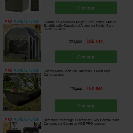
Comprar
Guarda-sol Anaconda Magist Carp Shelter + Kit de
Estabilização Guarda-sol Anaconda Magist Carp
Shelter
[
esc18578
]
186
,
14
€
224
,
90
€
Comprar
Combo Nash Bank Life Hammock + Multi Tarp
Camo
[
esc18548
]
152
,
54
€
178
,
90
€
Comprar
Détecteur Infrarouge + Lampe de Biwy Carpsounder
Campsecure Campstar AGE PRO
[
esc18543
]