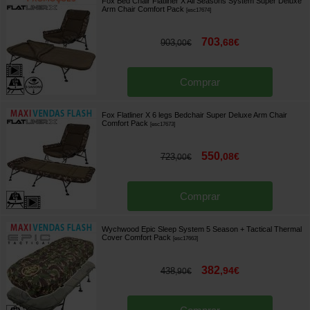
Fox Bed Chair Flatliner X All Seasons System Super Deluxe
Arm Chair Comfort Pack
[
esc17674
]
703
,
68
€
903
,
00
€
Comprar
Fox Flatliner X 6 legs Bedchair Super Deluxe Arm Chair
Comfort Pack
[
esc17673
]
550
,
08
€
723
,
00
€
Comprar
Wychwood Epic Sleep System 5 Season + Tactical Thermal
Cover Comfort Pack
[
esc17663
]
382
,
94
€
438
,
90
€