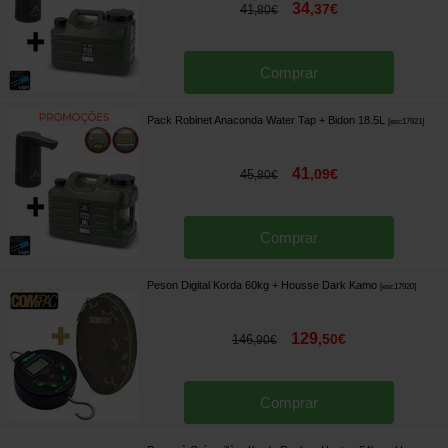
34
,
37
€
41
,
80
€
Comprar
Pack Robinet Anaconda Water Tap + Bidon 18.5L
[
esc17921
]
41
,
09
€
45
,
80
€
Comprar
Peson Digital Korda 60kg + Housse Dark Kamo
[
esc17920
]
129
,
50
€
146
,
90
€
Comprar