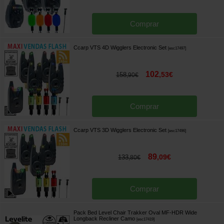
Comprar
Ccarp VTS 4D Wigglers Electronic Set
[
esc17497
]
102
,
53
€
158
,
90
€
Comprar
Ccarp VTS 3D Wigglers Electronic Set
[
esc17496
]
89
,
09
€
133
,
80
€
Comprar
Pack Bed Level Chair Trakker Oval MF-HDR Wide
Longback Recliner Camo
[
esc17419
]