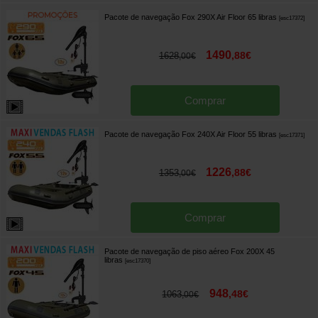
Pacote de navegação Fox 290X Air Floor 65 libras
[
esc17372
]
1490
,
88
€
1628
,
00
€
Comprar
Pacote de navegação Fox 240X Air Floor 55 libras
[
esc17371
]
1226
,
88
€
1353
,
00
€
Comprar
Pacote de navegação de piso aéreo Fox 200X 45
libras
[
esc17370
]
948
,
48
€
1063
,
00
€