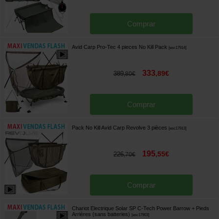
Comprar
Avid Carp Pro-Tec 4 pieces No Kill Pack
[
esc17914
]
333
,
89
€
389
,
80
€
Comprar
Pack No Kill Avid Carp Revolve 3 pièces
[
esc17913
]
195
,
55
€
226
,
70
€
Comprar
Chariot Electrique Solar SP C-Tech Power Barrow + Pieds
Arrières (sans batteries)
[
esc17903
]