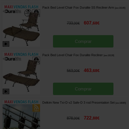
Pack Bed Level Chair Fox Duralite SS Recliner Arm
[
esc18140
]
607
,
68
€
733
,
00
€
Comprar
Pack Bed Level Chair Fox Duralite Recliner
[
esc18139
]
463
,
68
€
563
,
00
€
Comprar
Delkim New Txi-D v2 Safe-D 3 rod Presentation Set
[
esc18085
]
722
,
88
€
878
,
00
€