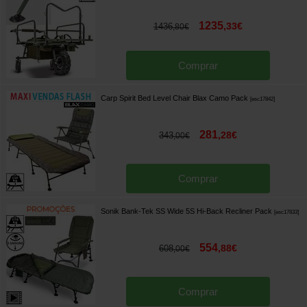
1235
,
33
€
1436
,
80
€
Comprar
Carp Spirit Bed Level Chair Blax Camo Pack
[
esc17842
]
281
,
28
€
343
,
00
€
Comprar
Sonik Bank-Tek SS Wide 5S Hi-Back Recliner Pack
[
esc17833
]
554
,
88
€
608
,
00
€
Comprar