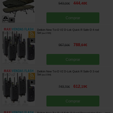
444
,
48
€
543
,
00
€
Comprar
Delkim New Txi-D V2 D-Lok Quick R Safe-D 4 rod
Set
[
esc17265
]
788
,
64
€
967
,
50
€
Comprar
Delkim New Txi-D V2 D-Lok Quick R Safe-D 3 rod
Set
[
esc17264
]
612
,
19
€
743
,
70
€
Comprar
Delkim New Txi-D v2 Safe-D 4 rod Presentation Set