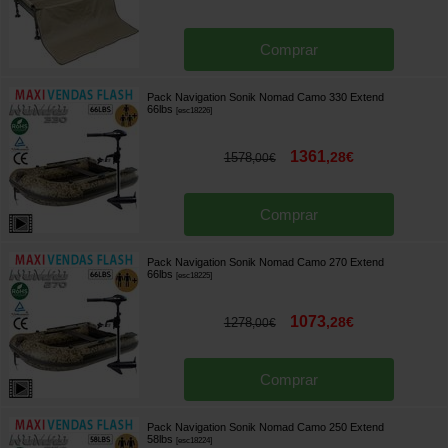
Comprar
Pack Navigation Sonik Nomad Camo 330 Extend
66lbs
[
esc18226
]
1361
,
28
€
1578
,
00
€
Comprar
Pack Navigation Sonik Nomad Camo 270 Extend
66lbs
[
esc18225
]
1073
,
28
€
1278
,
00
€
Comprar
Pack Navigation Sonik Nomad Camo 250 Extend
58lbs
[
esc18224
]