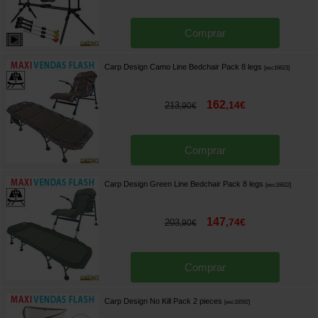
Comprar
Carp Design Camo Line Bedchair Pack 8 legs
[
esc16623
]
162
,
14
€
213
,
90
€
Comprar
Carp Design Green Line Bedchair Pack 8 legs
[
esc16622
]
147
,
74
€
203
,
90
€
Comprar
Carp Design No Kill Pack 2 pieces
[
esc16592
]