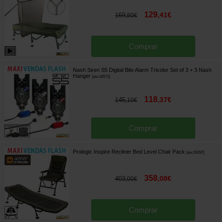
129
,
41
€
169
,
80
€
Comprar
Nash Siren S5 Digital Bite Alarm Tricolor Set of 3 + 3 Nash
Hanger
[
esc16571
]
118
,
37
€
145
,
10
€
Comprar
Prologic Inspire Recliner Bed Level Chair Pack
[
esc16297
]
358
,
08
€
403
,
00
€
Comprar