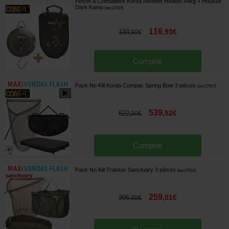
Peson à Crémaillère Korda Reuben Heaton 54kg + Housse
Dark Kamo
[
esc17919
]
116
,
93
€
133
,
90
€
Comprar
Pack No Kill Korda Compac Spring Bow 3 pièces
[
esc17917
]
539
,
52
€
622
,
00
€
Comprar
Pack No Kill Trakker Sanctuary 3 pièces
[
esc17916
]
259
,
01
€
306
,
80
€