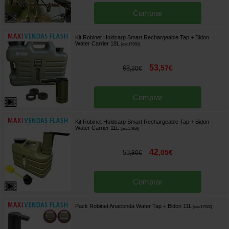
Comprar
Kit Robinet Holdcarp Smart Rechargeable Tap + Bidon
Water Carrier 18L
[
esc17960
]
53
,
57
€
63
,
80
€
Comprar
Kit Robinet Holdcarp Smart Rechargeable Tap + Bidon
Water Carrier 11L
[
esc17959
]
42
,
05
€
53
,
80
€
Comprar
Pack Robinet Anaconda Water Tap + Bidon 11L
[
esc17922
]