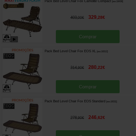
Pack Bed Level Chair Fox Camolite Compact
[
esc18438
]
329
,
28
€
403
,
00
€
Comprar
Pack Bed Level Chair Fox EOS XL
[
esc18312
]
280
,
22
€
314
,
90
€
Comprar
Pack Bed Level Chair Fox EOS Standard
[
esc18311
]
246
,
62
€
278
,
90
€