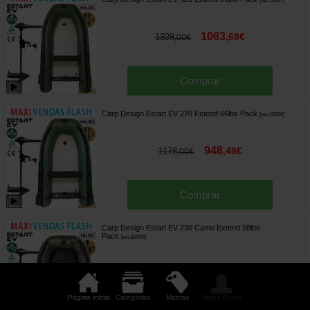
[
esc16067
]
1063
,
68
€
1328
,
00
€
Comprar
Carp Design Estart EV 270 Extend 66lbs Pack
[
esc16066
]
948
,
48
€
1178
,
00
€
Comprar
Carp Design Estart EV 230 Camo Extend 58lbs
Pack
[
esc16065
]
823
,
68
€
1048
,
00
€
Página inicial
Categorias
Marcas
Minha Conta
Comprar