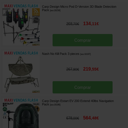
Carp Design Micro Pod D-Version 3D Blade Detection
Pack
[
esc16234
]
134
,
11
€
203
,
70
€
Comprar
Nash No Kill Pack 3 pieces
[
esc16197
]
219
,
55
€
267
,
90
€
Comprar
Carp Design Estart EV 200 Extend 40lbs Navigation
Pack
[
esc16196
]
564
,
48
€
678
,
00
€