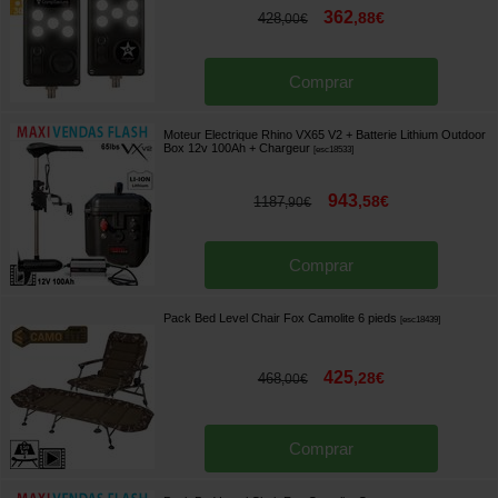
362
,
88
€
428
,
00
€
Comprar
Moteur Electrique Rhino VX65 V2 + Batterie Lithium Outdoor
Box 12v 100Ah + Chargeur
[
esc18533
]
943
,
58
€
1187
,
90
€
Comprar
Pack Bed Level Chair Fox Camolite 6 pieds
[
esc18439
]
425
,
28
€
468
,
00
€
Comprar