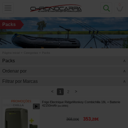
0
Packs
Página inicial
»
Categorias
»
Packs
Packs
>
Ordenar por
>
Filtrar por Marcas
>
<
>
1
2
Frigo Electrique RidgeMonkey Combichilla 18L + Batterie
42150mAh
[
esc18581
]
353
,
28
€
368
,
00
€