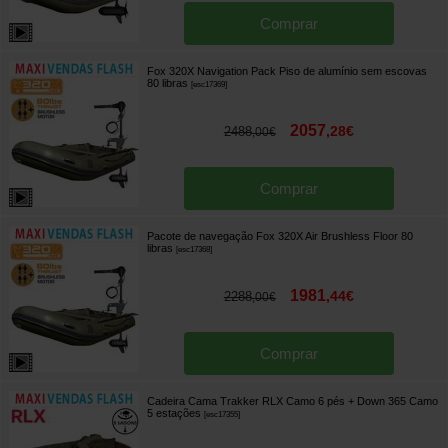
Comprar
Fox 320X Navigation Pack Piso de alumínio sem escovas
80 libras
[
esc17369
]
2057
,
28
€
2488
,
00
€
Comprar
Pacote de navegação Fox 320X Air Brushless Floor 80
libras
[
esc17368
]
1981
,
44
€
2288
,
00
€
Comprar
Cadeira Cama Trakker RLX Camo 6 pés + Down 365 Camo
5 estações
[
esc17355
]