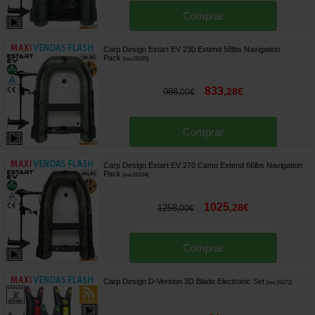
Comprar
Carp Design Estart EV 230 Extend 58lbs Navigation
Pack
[
esc16195
]
833
,
28
€
988
,
00
€
Comprar
Carp Design Estart EV 270 Camo Extend 66lbs Navigation
Pack
[
esc16194
]
1025
,
28
€
1258
,
00
€
Comprar
Carp Design D-Version 3D Blade Electronic Set
[
esc16172
]