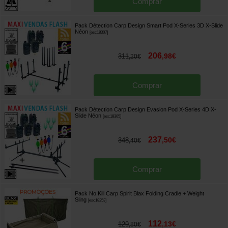
Comprar
Pack Détection Carp Design Smart Pod X-Series 3D X-Slide
Néon
[
esc18307
]
206
,
98
€
311
,
20
€
Comprar
Pack Détection Carp Design Evasion Pod X-Series 4D X-
Slide Néon
[
esc18305
]
237
,
50
€
348
,
40
€
Comprar
Pack No Kill Carp Spirit Blax Folding Cradle + Weight
Sling
[
esc18253
]
112
,
13
€
129
,
80
€