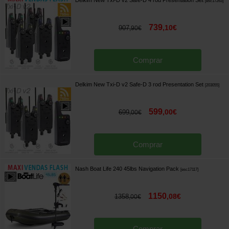
[
esc17263
]
739
,
10
€
907
,
90
€
Comprar
Delkim New Txi-D v2 Safe-D 3 rod Presentation Set
[
203055
]
599
,
00
€
699
,
00
€
Comprar
Nash Boat Life 240 45lbs Navigation Pack
[
esc17117
]
1150
,
08
€
1358
,
00
€
Comprar