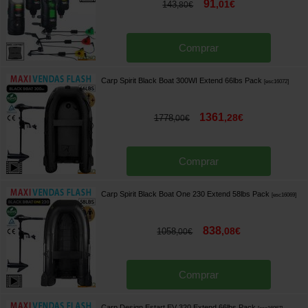
91
,
01
€
143
,
80
€
Comprar
Carp Spirit Black Boat 300WI Extend 66lbs Pack
[
esc16072
]
1361
,
28
€
1778
,
00
€
Comprar
Carp Spirit Black Boat One 230 Extend 58lbs Pack
[
esc16069
]
838
,
08
€
1058
,
00
€
Comprar
Carp Design Estart EV 320 Extend 66lbs Pack