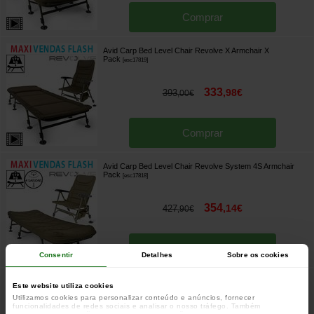
Comprar
Avid Carp Bed Level Chair Revolve X Armchair X
Pack
[
esc17819
]
333
,
98
€
393
,
00
€
Comprar
Avid Carp Bed Level Chair Revolve System 4S Armchair
Pack
[
esc17818
]
354
,
14
€
427
,
90
€
Comprar
Consentir
Detalhes
Sobre os cookies
Avid Carp Bed Level Chair Revolve Armchair Pack
[
esc17817
]
Este website utiliza cookies
Utilizamos cookies para personalizar conteúdo e anúncios, fornecer
funcionalidades de redes sociais e analisar o nosso tráfego. Também