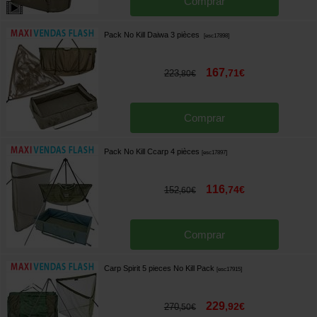
Comprar
Pack No Kill Daiwa 3 pièces
[
esc17898
]
167
,
71
€
223
,
80
€
Comprar
Pack No Kill Ccarp 4 pièces
[
esc17897
]
116
,
74
€
152
,
60
€
Comprar
Carp Spirit 5 pieces No Kill Pack
[
esc17915
]
229
,
92
€
270
,
50
€