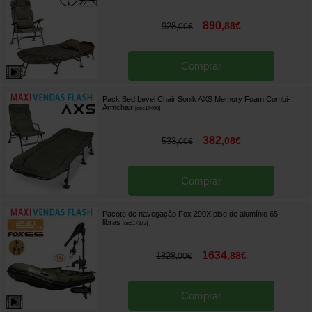
890
,
88
€
928
,
00
€
Comprar
Pack Bed Level Chair Sonik AXS Memory Foam Combi-
Armchair
[
esc17400
]
382
,
08
€
533
,
00
€
Comprar
Pacote de navegação Fox 290X piso de alumínio 65
libras
[
esc17373
]
1634
,
88
€
1828
,
00
€
Comprar