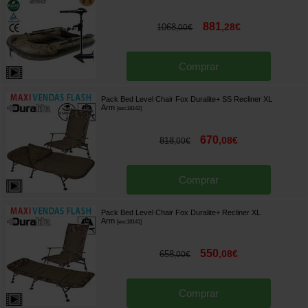
881
,
28
€
1068
,
00
€
Comprar
Pack Bed Level Chair Fox Duralite+ SS Recliner XL
Arm
[
esc18142
]
670
,
08
€
818
,
00
€
Comprar
Pack Bed Level Chair Fox Duralite+ Recliner XL
Arm
[
esc18141
]
550
,
08
€
658
,
00
€
Comprar