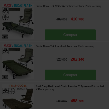
Sonik Bank-Tek SS 5S Armchair Recliner Pack
[
esc17832
]
410
,
78
€
498
,
00
€
Comprar
Sonik Bank-Tek Levelbed Armchair Pack
[
esc17831
]
282
,
14
€
323
,
00
€
Comprar
Avid Carp Bed Level Chair Revolve X System 4S Armchair
X Pack
[
esc17820
]
458
,
78
€
508
,
00
€