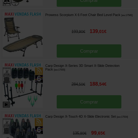
Comprar
Prowess Scorpium X 6 Feet Chair Bed Level Pack
[
esc17585
]
139
,
01
€
193
,
90
€
Comprar
Carp Design X-Series 3D Smart X-Slide Detection
Pack
[
esc17555
]
188
,
54
€
284
,
50
€
Comprar
Carp Design X-Touch 4D X-Slide Electronic Set
[
esc17554
]
99
,
65
€
135
,
80
€