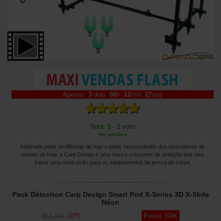
Apenas
3
dias
00
h
12
min
25
seg
Nota: 5 - 2 voto
Ver opiniões
Inspirada pelas tendências de hoje e pelas necessidades dos pescadores de
carpas de hoje, a Carp Design é uma marca crescente de ambição que visa
trazer uma nova visão para os equipamentos de pesca de carpa.
Pack Détection Carp Design Smart Pod X-Series 3D X-Slide
Néon
-
33
%
Poupe
104
€
311
,20
€