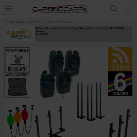
0
Página inicial
»
Eletrônica
»
Sets Electrônicos
Pack Détection Carp Design Smart Pod X-Series 3D X-Slide
Néon
[
esc18307
]