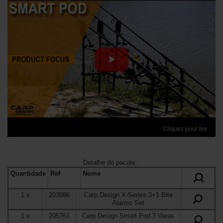
Cliquez pour lire
Detalhe do pacote
:
Quantidade
Ref
Nome
+
1
x
203986
Carp Design X-Series 3+1 Bite
Alarms Set
1
x
205761
Carp Design Smart Pod 3 Varas