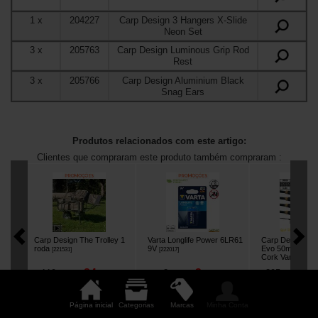
1
x
204227
Carp Design 3 Hangers X-Slide
Neon Set
3
x
205763
Carp Design Luminous Grip Rod
Rest
3
x
205766
Carp Design Aluminium Black
Snag Ears
Produtos relacionados com este artigo:
Clientes que compraram este produto também compraram :
Carp Design The Trolley 1
Varta Longlife Power 6LR61
Carp Design Sli
roda
9V
Evo 50mm 12' 3.
[
221531
]
[
222017
]
Cork Vara (x4)
[
84
3
2
119
,
90
€
3
,
50
€
395
,
00
€
,
90
€
,
60
€
Comprar
Comprar
Comp
Página inicial
Categorias
Marcas
Minha Conta