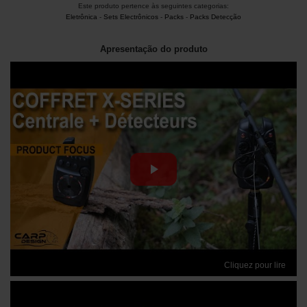
Este produto pertence às seguintes categorias:
Eletrônica
-
Sets Electrônicos
-
Packs
-
Packs Detecção
Apresentação do produto
Cliquez pour lire