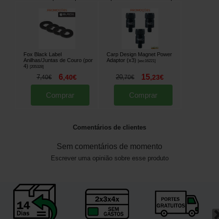
Fox Black Label
Carp Design Magnet Power
Anilhas/Juntas de Couro (por
Adaptor (x3)
[
esc16221
]
4)
[
205328
]
6
15
7
,
40
€
20
,
23
€
,
40
€
,
70
€
Comprar
Comprar
Comentários de clientes
Sem comentários de momento
Escrever uma opinião sobre esse produto