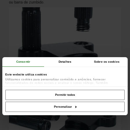
ou barra de zumbido.
Consentir
Detalhes
Sobre os cookies
Este website utiliza cookies
Utilizamos cookies para personalizar conteúdo e anúncios, fornecer
funcionalidades de redes sociais e analisar o nosso tráfego. Também
partilhamos informações acerca da sua utilização do site com os nossos
parceiros de redes sociais, de publicidade e de análise, que as podem combinar
com outras informações que lhes forneceu ou recolhidas por estes a partir da
Permitir todos
sua utilização dos respetivos serviços.
Personalizar