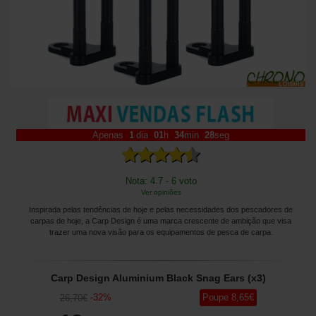
Apenas
1
dia
01
h
34
min
28
seg
Nota: 4.7 - 6 voto
Ver opiniões
Inspirada pelas tendências de hoje e pelas necessidades dos pescadores de
carpas de hoje, a Carp Design é uma marca crescente de ambição que visa
trazer uma nova visão para os equipamentos de pesca de carpa.
Carp Design Aluminium Black Snag Ears (x3)
-
32
%
Poupe
8
,65
€
26
,70
€