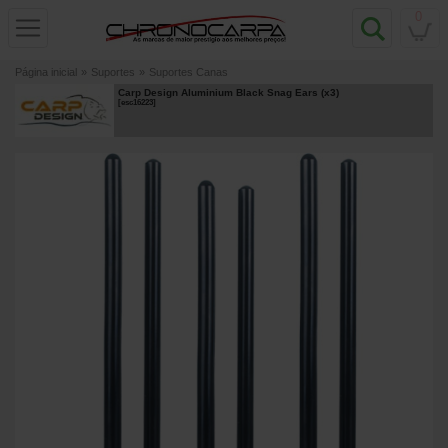
0
Página inicial
»
Suportes
»
Suportes Canas
Carp Design Aluminium Black Snag Ears (x3)
[
esc16223
]