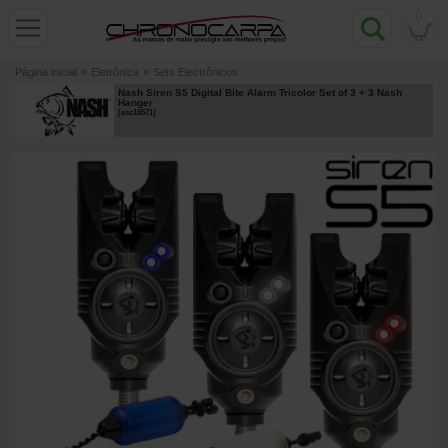
0
Página inicial
»
Eletrônica
»
Sets Electrônicos
Nash Siren S5 Digital Bite Alarm Tricolor Set of 3 + 3 Nash
Hanger
[
esc16571
]