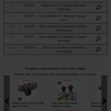
1
x
203022
Nash Siren S5 Digital Vermelho
Indicador
1
x
204674
Nash Bobbin Kit Medium Hanger
-
Azul
1
x
204676
Nash Bobbin Kit Medium Hanger
-
Transparent
1
x
204672
Nash Bobbin Kit Medium Hanger
-
Vermelho
1
x
203324
GM Caixa de Armazenamento
Anti-choque
Produtos relacionados com este artigo:
Clientes que compraram este produto também compraram :
Delkim Smart Clip Line Clip
Nash Butt Lock Apoio
Nash Cam Lock
(por 3)
Traseiro
Bankstick
[
203538
]
[
m23887
]
[
205245