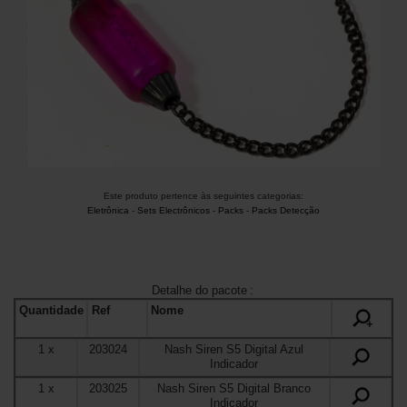
Este produto pertence às seguintes categorias:
Eletrônica
-
Sets Electrônicos
-
Packs
-
Packs Detecção
Detalhe do pacote
:
Quantidade
Ref
Nome
+
1
x
203024
Nash Siren S5 Digital Azul
Indicador
1
x
203025
Nash Siren S5 Digital Branco
Indicador