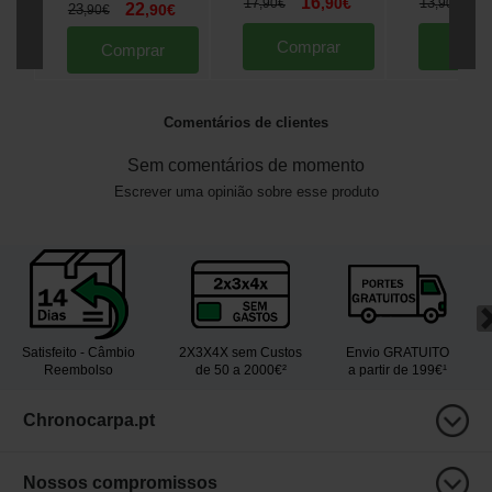
16
1
17
,
90
€
13
,
90
€
,
90
€
22
23
,
90
€
,
90
€
Comprar
Comp
Comprar
Comentários de clientes
Sem comentários de momento
Escrever uma opinião sobre esse produto
Satisfeito - Câmbio
2X3X4X sem Custos
Envio GRATUITO
Reembolso
de 50 a 2000€²
a partir de 199€¹
Chronocarpa.pt
Nossos compromissos