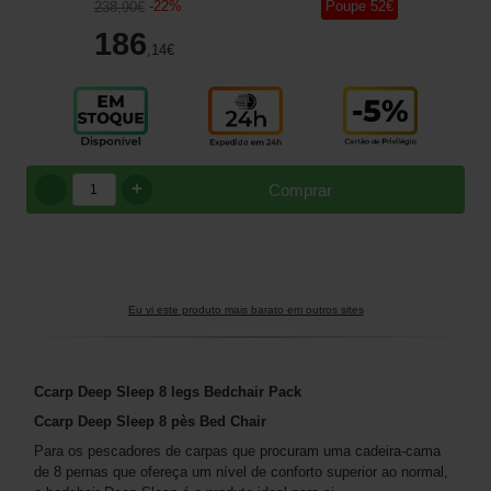
-
22
%
Poupe
52
€
238
,90
€
186
,14
€
+
Comprar
Eu vi este produto mais barato em outros sites
Ccarp Deep Sleep 8 legs Bedchair Pack
Ccarp Deep Sleep 8 pès Bed Chair
Para os pescadores de carpas que procuram uma cadeira-cama
de 8 pernas que ofereça um nível de conforto superior ao normal,