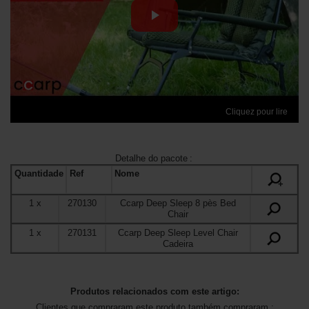
Cliquez pour lire
Detalhe do pacote
:
Quantidade
Ref
Nome
+
1
x
270130
Ccarp Deep Sleep 8 pès Bed
Chair
1
x
270131
Ccarp Deep Sleep Level Chair
Cadeira
Produtos relacionados com este artigo:
Clientes que compraram este produto também compraram :