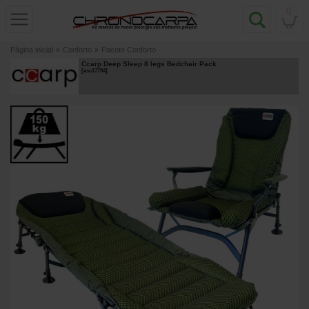
0
Página inicial
»
Conforto
»
Pacote Conforto
Ccarp Deep Sleep 8 legs Bedchair Pack
[
esc17784
]