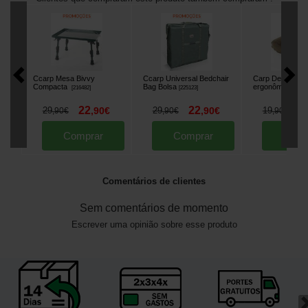
Ccarp Mesa Bivvy
Ccarp Universal Bedchair
Carp Design Al
Compacta
Bag Bolsa
ergonômico
[
216482
]
[
225123
]
[
2166
22
22
1
29
,
90
€
29
,
90
€
19
,
90
€
,
90
€
,
90
€
Comprar
Comprar
Comp
Comentários de clientes
Sem comentários de momento
Escrever uma opinião sobre esse produto