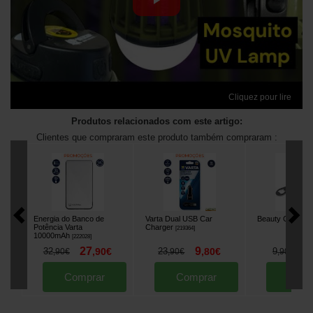
Cliquez pour lire
Produtos relacionados com este artigo:
Clientes que compraram este produto também compraram :
Energia do Banco de
Varta Dual USB Car
Beauty Carp Op
Potência Varta
Charger
[
219364
]
10000mAh
[
222028
]
27
9
7
32
,
90
€
23
,
80
€
9
,
90
€
,
90
€
,
90
€
Comprar
Comprar
Comp