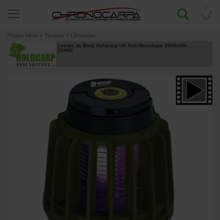
0
Página inicial
»
Bivaque
»
Lâmpadas
Lampe de Biwy Holdcarp UV Anti-Moustique 2000mAh
[
214480
]