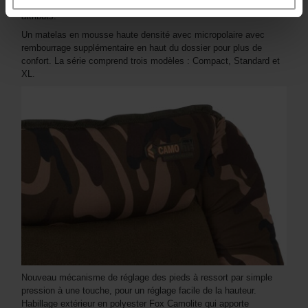
Recliner extrêmement confortable et qui dispose des meilleurs
attributs.
Un matelas en mousse haute densité avec micropolaire avec
rembourrage supplémentaire en haut du dossier pour plus de
confort. La série comprend trois modèles : Compact, Standard et
XL.
Nouveau mécanisme de réglage des pieds à ressort par simple
pression à une touche, pour un réglage facile de la hauteur.
Habillage extérieur en polyester Fox Camolite qui apporte