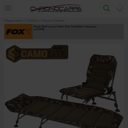
0
Página inicial
»
Conforto
»
Pacote Conforto
Pack Bed Level Chair Fox Camolite Compact
[
esc18438
]