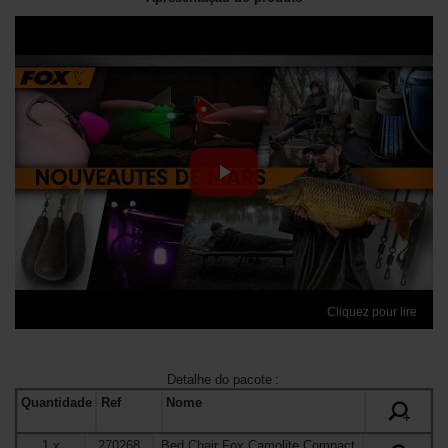
Cliquez pour lire
Detalhe do pacote
:
Quantidade
Ref
Nome
+
1
x
270268
Bed Chair Fox Camolite Compact