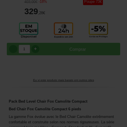
-
18
%
Poupe
73
€
403
,00
€
329
,28
€
+
Comprar
Eu vi este produto mais barato em outros sites
Pack Bed Level Chair Fox Camolite Compact
Bed Chair Fox Camolite Compact 6 pieds
La gamme Fox évolue avec le Bed Chair Camolite extrêmement
confortable et construite selon nos normes rigoureuses. La série