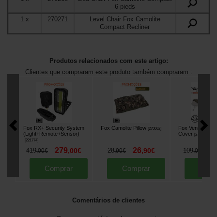
6 pieds
1
x
270271
Level Chair Fox Camolite
Compact Recliner
Produtos relacionados com este artigo:
Clientes que compraram este produto também compraram :
Fox RX+ Security System
Fox Camolite Pillow
Fox Ventec The
[
270062
]
(Light+Remote+Sensor)
Cover
[
270060
]
[
221774
]
279
26
9
419
,
00
€
28
,
90
€
109
,
00
€
,
90
€
,
00
€
Comprar
Comprar
Comp
Comentários de clientes