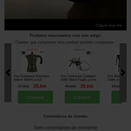
Cliquez pour lire
Produtos relacionados com este artigo:
Clientes que compraram este produto também compraram :
Fox Cookwear Espresso
Fox Cookware Compact
Fox Molded Biv
Maker 450ml
3000 Stove Fogão
Table
[
221815
]
[
221558
]
[
221753
]
25
39
4
27
,
90
€
44
,
90
€
54
,
90
€
,
90
€
,
90
€
Comprar
Comprar
Comp
Comentários de clientes
Sem comentários de momento