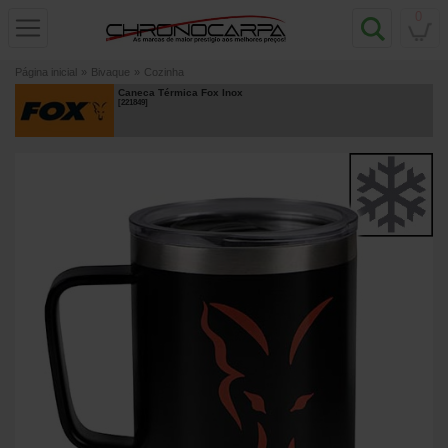
0
Página inicial
»
Bivaque
»
Cozinha
Caneca Térmica Fox Inox
[
221849
]