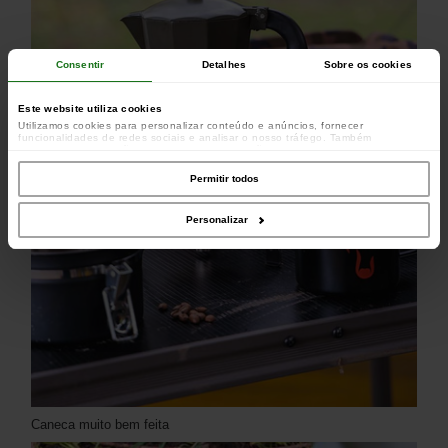
Consentir
Detalhes
Sobre os cookies
Este website utiliza cookies
Utilizamos cookies para personalizar conteúdo e anúncios, fornecer
funcionalidades de redes sociais e analisar o nosso tráfego. Também
partilhamos informações acerca da sua utilização do site com os nossos
parceiros de redes sociais, de publicidade e de análise, que as podem combinar
com outras informações que lhes forneceu ou recolhidas por estes a partir da
Permitir todos
sua utilização dos respetivos serviços.
Personalizar
Caneca muito bem feita