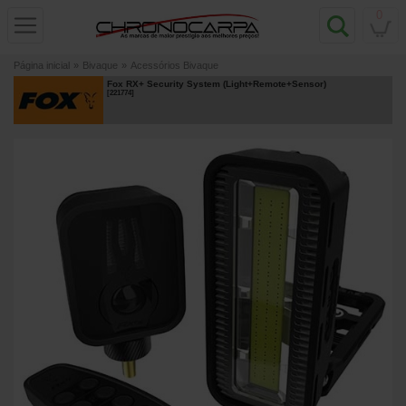
0
Página inicial
»
Bivaque
»
Acessórios Bivaque
Fox RX+ Security System (Light+Remote+Sensor)
[
221774
]