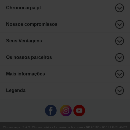
Chronocarpa.pt
Nossos compromissos
Seus Ventagens
Os nossos parceiros
Mais informações
Legenda
Chronocarpa
:
S.A.S. Chrono Loisirs
- 1 chemin de la coume - BP 90185 - 9301 LAVELANET