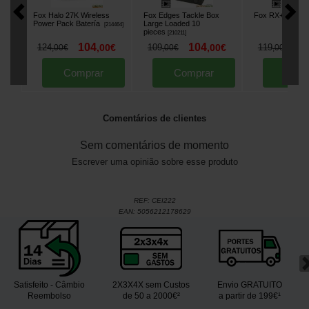
Fox Halo 27K Wireless
Fox Edges Tackle Box
Fox RX+ Senso
Power Pack Batería
Large Loaded 10
[
214464
]
pieces
[
210211
]
104
104
1
124
,
00
€
109
,
00
€
119
,
00
€
,
00
€
,
00
€
Comprar
Comprar
Comp
Comentários de clientes
Sem comentários de momento
Escrever uma opinião sobre esse produto
REF:
CEI222
EAN:
5056212178629
Satisfeito - Câmbio
2X3X4X sem Custos
Envio GRATUITO
Reembolso
de 50 a 2000€²
a partir de 199€¹