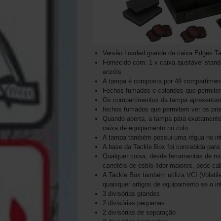
Versão Loaded grande da caixa Edges Ta
Fornecido com: 1 x caixa ajustável standa
anzóis
A tampa é composta por 49 compartiment
Fechos fumados e coloridos que permitem 
Os compartimentos da tampa apresentam
fechos fumados que permitem ver os prod
Quando aberta, a tampa pára exatamente 
caixa de equipamento no colo
A tampa também possui uma régua no inter
A base da Tackle Box foi concebida para
Qualquer coisa, desde ferramentas de mo
carretéis de estilo líder maiores, pode c
A Tackle Box também utiliza VCI (Volatile
quaisquer artigos de equipamento se o int
3 divisórias grandes
2 divisórias pequenas
2 divisórias de separação