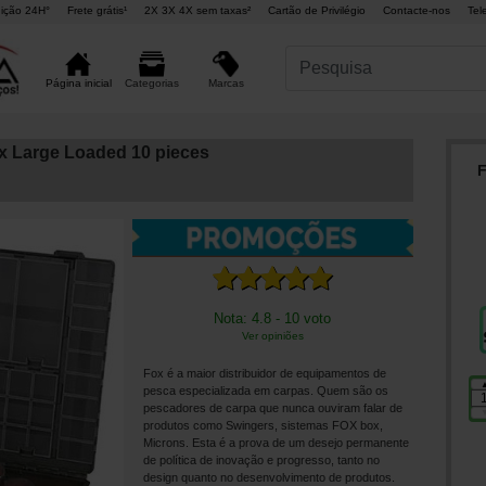
ição 24H°
Frete grátis¹
2X 3X 4X sem taxas²
Cartão de Privilégio
Contacte-nos
Tel
Marcas
Página inicial
Categorias
x Large Loaded 10 pieces
F
Nota: 4.8 - 10 voto
Ver opiniões
Fox é a maior distribuidor de equipamentos de
pesca especializada em carpas. Quem são os
pescadores de carpa que nunca ouviram falar de
produtos como Swingers, sistemas FOX box,
Microns. Esta é a prova de um desejo permanente
de política de inovação e progresso, tanto no
design quanto no desenvolvimento de produtos.