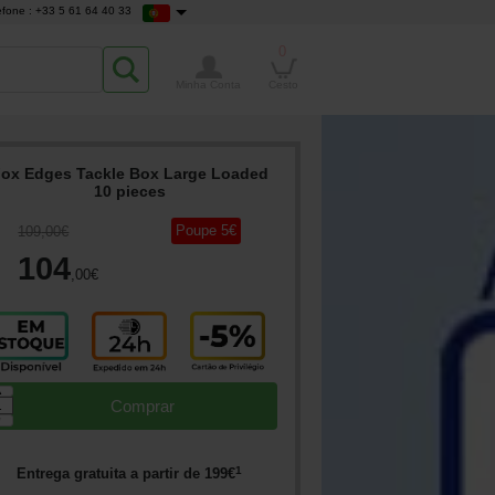
efone : +33 5 61 64 40 33
0
Minha Conta
Cesto
ox Edges Tackle Box Large Loaded
10 pieces
Poupe
5
€
109
,00
€
104
,00
€
▲
Comprar
▼
1
Entrega gratuita a partir de
199
€