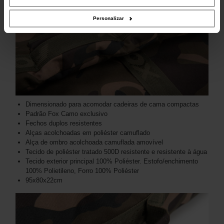
sua utilização dos respetivos serviços.
Personalizar
Dimensionado para acomodar cadeiras de cama compactas
Padrão Fox Camo exclusivo
Fechos duplos resistentes
Alças acolchoadas em poliéster camuflado
Alça de ombro acolchoada camuflada amovível
Tecido de poliéster tratado 500D resistente e resistente à água
Tecido exterior principal 100% Poliéster. Estofo/enchimento
100% Polietileno, Forro 100% Poliéster
95x80x22cm