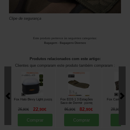
Clipe de segurança
Este produto pertence às seguintes categorias:
Bagagem
-
Bagagens Diversos
Produtos relacionados com este artigo:
Clientes que compraram este produto também compraram :
Fox Halo Bivvy Light
Fox EOS 1 3 Estações
Fox Camolite Pil
[
214323
]
Saco de Dormir
[
216709
]
22
82
2
26
,
90
€
86
,
90
€
28
,
90
€
,
90
€
,
90
€
Comprar
Comprar
Comp