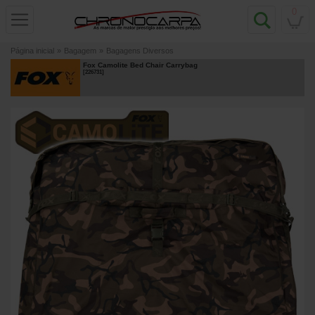
0
Página inicial
»
Bagagem
»
Bagagens Diversos
Fox Camolite Bed Chair Carrybag
[
226731
]