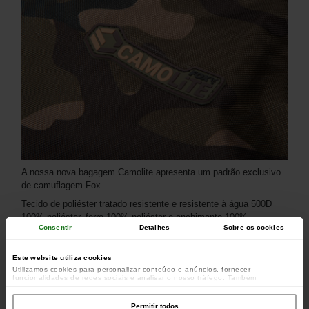
A nossa nova bagagem Camolite apresenta um padrão exclusivo
de camuflagem Fox.
Tecido de poliéster tratado resistente e resistente à água 500D
100% poliéster, forro 100% poliéster e enchimento 100%
Consentir
Detalhes
Sobre os cookies
polietileno
Dimensões 95 x 80 x 22 cm
Este website utiliza cookies
Utilizamos cookies para personalizar conteúdo e anúncios, fornecer
funcionalidades de redes sociais e analisar o nosso tráfego. Também
partilhamos informações acerca da sua utilização do site com os nossos
parceiros de redes sociais, de publicidade e de análise, que as podem combinar
com outras informações que lhes forneceu ou recolhidas por estes a partir da
Permitir todos