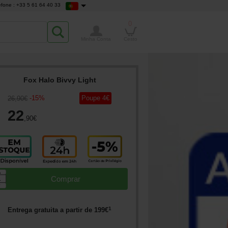
efone : +33 5 61 64 40 33
0
Minha Conta
Cesto
Fox Halo Bivvy Light
-
15
%
Poupe
4
€
26
,90
€
22
,90
€
▲
Comprar
▼
1
Entrega gratuita a partir de
199
€