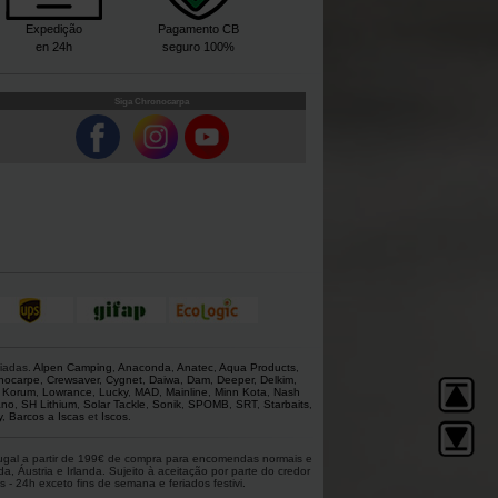
Expedição
Pagamento CB
en 24h
seguro 100%
Siga Chronocarpa
giadas.
Alpen Camping
,
Anaconda
,
Anatec
,
Aqua Products
,
nocarpe
,
Crewsaver
,
Cygnet
,
Daiwa
,
Dam
,
Deeper
,
Delkim
,
,
Korum
,
Lowrance
,
Lucky
,
MAD
,
Mainline
,
Minn Kota
,
Nash
ano
,
SH Lithium
,
Solar Tackle
,
Sonik
,
SPOMB
,
SRT
,
Starbaits
,
y
,
Barcos a Iscas
et
Iscos
.
rtugal a partir de 199€ de compra para encomendas normais e
 Áustria e Irlanda. Sujeito à aceitação por parte do credor
 - 24h exceto fins de semana e feriados festivi.