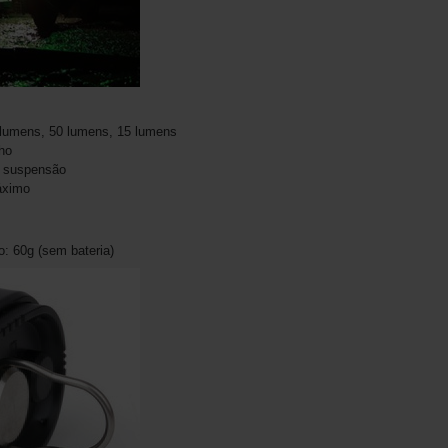
0 lumens, 50 lumens, 15 lumens
ho
e suspensão
áximo
 60g (sem bateria)