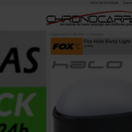
100% EM ESTOQUE
Exped
Página inicial
»
Bivaque
»
Lâmpadas
Fox Halo Bivvy Light
[
214323
]