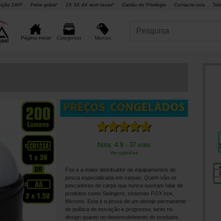
ição 24H°
Frete grátis¹
2X 3X 4X sem taxas²
Cartão de Privilégio
Contacte-nos
Tel
Marcas
Página inicial
Categorias
Nota: 4.9 - 37 voto
Ver opiniões
Fox é a maior distribuidor de equipamentos de
pesca especializada em carpas. Quem são os
pescadores de carpa que nunca ouviram falar de
produtos como Swingers, sistemas FOX box,
Microns. Esta é a prova de um desejo permanente
de política de inovação e progresso, tanto no
design quanto no desenvolvimento de produtos.