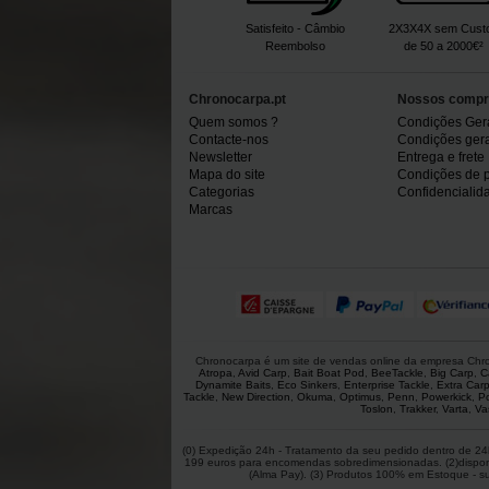
Satisfeito - Câmbio
2X3X4X sem Cust
Reembolso
de 50 a 2000€²
Chronocarpa.pt
Nossos compr
Quem somos ?
Condições Ger
Contacte-nos
Condições gerai
Newsletter
Entrega e frete
Mapa do site
Condições de 
Categorias
Confidencialid
Marcas
Chronocarpa é um site de vendas online da empresa Chron
Atropa
,
Avid Carp
,
Bait Boat Pod
,
BeeTackle
,
Big Carp
,
C
Dynamite Baits
,
Eco Sinkers
,
Enterprise Tackle
,
Extra Car
Tackle
,
New Direction
,
Okuma
,
Optimus
,
Penn
,
Powerkick
,
P
Toslon
,
Trakker
,
Varta
,
Va
(0) Expedição 24h - Tratamento da seu pedido dentro de 24h
199 euros para encomendas sobredimensionadas. (2)disponíve
(Alma Pay). (3) Produtos 100% em Estoque - suje