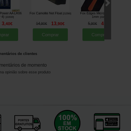
e Power AA LR06
Fox Camolite Net Float
Fox Edges Micro Drill Broca
[
212560
]
r 4)
1mm
[
222020
]
[
232540
]
3
13
4
,
40
€
14
,
90
€
5
,
90
€
,
90
€
,
90
€
prar
Comprar
Comprar
entários de clientes
mentários de momento
a opinião sobre esse produto