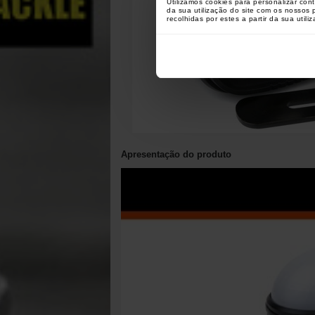
Utilizamos cookies para personalizar con
da sua utilização do site com os nossos
recolhidas por estes a partir da sua utili
Apresentação do produto