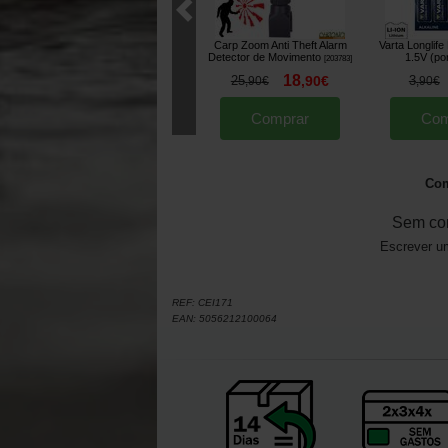
Carp Zoom Anti Theft Alarm
Varta Longlif
Detector de Movimento
1.5V (po
[
203783
]
18
25
,
90
€
3
,
90
€
,
90
€
Comprar
Com
Com
Sem co
Escrever um
REF:
CEI171
EAN:
5056212100064