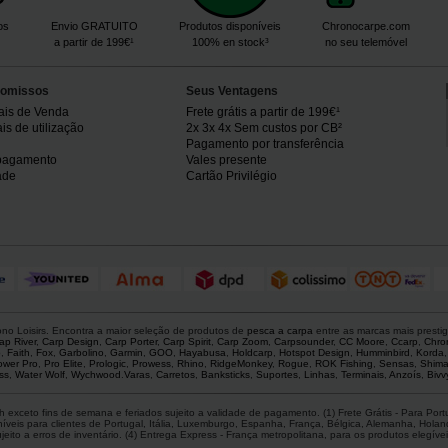
os
Envio GRATUITO
Produtos disponíveis
Chronocarpe.com
a partir de 199€¹
100% en stock³
no seu telemóvel
omissos
Seus Ventagens
ais de Venda
Frete grátis a partir de 199€¹
s de utilização
2x 3x 4x Sem custos por CB²
Pagamento por transferência
pagamento
Vales presente
ade
Cartão Privilégio
o Loisirs. Encontra a maior seleção de produtos de
pesca a carpa
entre as marcas mais presti
ap River
,
Carp Design
,
Carp Porter
,
Carp Spirit
,
Carp Zoom
,
Carpsounder
,
CC Moore
,
Ccarp
,
Chro
p
,
Faith
,
Fox
,
Garbolino
,
Garmin
,
GOO
,
Hayabusa
,
Holdcarp
,
Hotspot Design
,
Humminbird
,
Korda
ower Pro
,
Pro Elite
,
Prologic
,
Prowess
,
Rhino
,
RidgeMonkey
,
Rogue
,
ROK Fishing
,
Sensas
,
Shim
ss
,
Water Wolf
,
Wychwood
.
Varas
,
Carretos
,
Banksticks
,
Suportes
,
Linhas
,
Terminais
,
Anzoís
,
Bivv
 exceto fins de semana e feriados sujeito a validade de pagamento. (1) Frete Grátis - Para Po
is para clientes de Portugal, Itália, Luxemburgo, Espanha, França, Bélgica, Alemanha, Holanda,
ito a erros de inventário. (4) Entrega Express - França metropolitana, para os produtos elegíveis