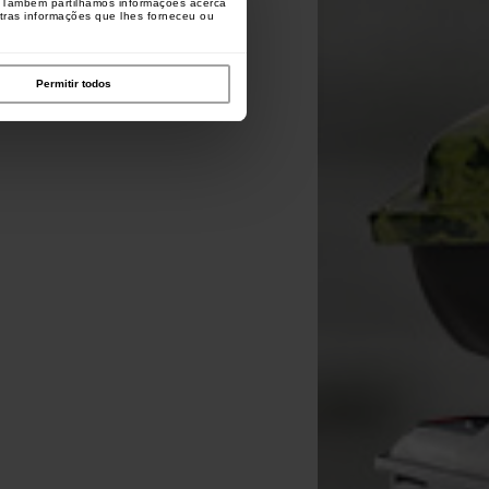
o. Também partilhamos informações acerca
utras informações que lhes forneceu ou
Permitir todos