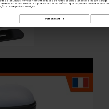
teúdo e anúncios, fornecer funcionalidades de redes sociais e analisar o nosso tráfeg
 parceiros de redes sociais, de publicidade e de análise, que as podem combinar com o
zação dos respetivos serviços.
Personalizar