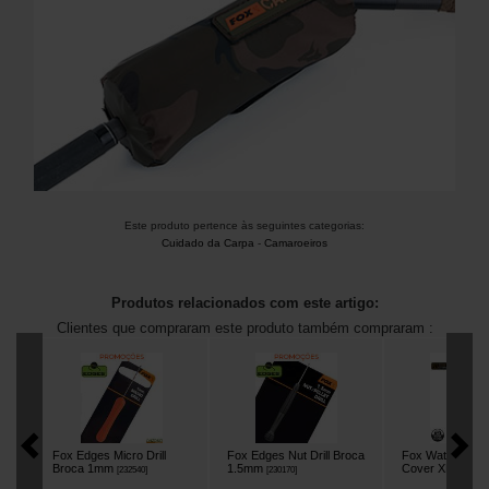
Este produto pertence às seguintes categorias:
Cuidado da Carpa
-
Camaroeiros
Produtos relacionados com este artigo:
Clientes que compraram este produto também compraram :
Fox Edges Micro Drill
Fox Edges Nut Drill Broca
Fox Waterproof 
Broca 1mm
1.5mm
Cover XL
[
232540
]
[
230170
]
[
216572
]