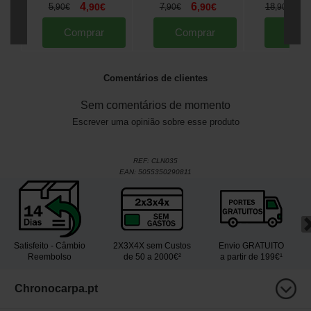
4
6
1
5
,
90
€
7
,
90
€
18
,
90
€
,
90
€
,
90
€
Comprar
Comprar
Comp
Comentários de clientes
Sem comentários de momento
Escrever uma opinião sobre esse produto
REF:
CLN035
EAN:
5055350290811
Satisfeito - Câmbio
2X3X4X sem Custos
Envio GRATUITO
Reembolso
de 50 a 2000€²
a partir de 199€¹
Chronocarpa.pt