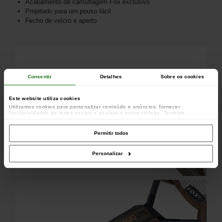
Acabamento de camuflagem Fox exclusivo
Projetado para um pouso fácil
Fecho de velcro e aperto
Consentir
Detalhes
Sobre os cookies
Este website utiliza cookies
Utilizamos cookies para personalizar conteúdo e anúncios, fornecer
funcionalidades de redes sociais e analisar o nosso tráfego. Também
partilhamos informações acerca da sua utilização do site com os nossos
parceiros de redes sociais, de publicidade e de análise, que as podem combinar
com outras informações que lhes forneceu ou recolhidas por estes a partir da
Permitir todos
sua utilização dos respetivos serviços.
Personalizar