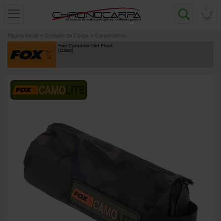
0
Página inicial
»
Cuidado da Carpa
»
Camaroeiros
Fox Camolite Net Float
[
212560
]