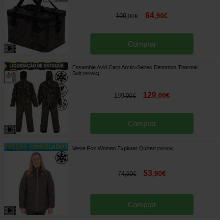
84
,
90
€
109
,
00
€
Comprar
Ensemble Avid Carp Arctic-Series Distortion Thermal
Suit
[
269266A
]
129
,
00
€
189
,
00
€
Comprar
Veste Fox Women Explorer Quilted
[
269262A
]
53
,
90
€
74
,
90
€
Comprar