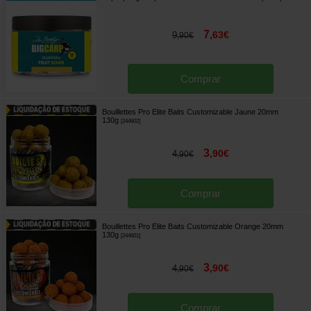
7
,
63
€
9
,
90
€
Comprar
Bouillettes Pro Elite Baits Customizable Jaune 20mm
130g
[
244602
]
3
,
90
€
4
,
90
€
Comprar
Bouillettes Pro Elite Baits Customizable Orange 20mm
130g
[
244601
]
3
,
90
€
4
,
90
€
Comprar