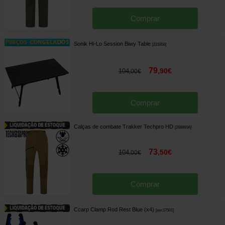
Comprar
Sonik Hi-Lo Session Biwy Table
[
221856
]
79
,
90
€
104
,
00
€
Comprar
Calças de combate Trakker Techpro HD
[
268860A
]
73
,
50
€
104
,
00
€
Comprar
Ccarp Clamp Rod Rest Blue (x4)
[
esc17501
]