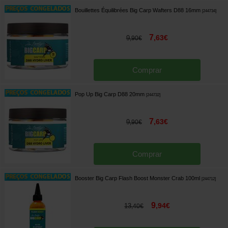
Bouillettes Équilibrées Big Carp Wafters D88 16mm
[
244734
]
7
,
63
€
9
,
90
€
Comprar
Pop Up Big Carp D88 20mm
[
244732
]
7
,
63
€
9
,
90
€
Comprar
Booster Big Carp Flash Boost Monster Crab 100ml
[
244712
]
9
,
94
€
13
,
40
€