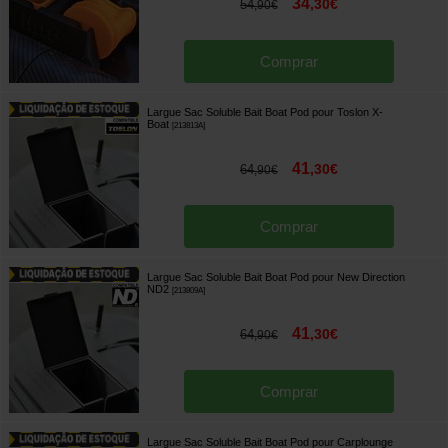
34
,
30
€
54
,
90
€
Comprar
Largue Sac Soluble Bait Boat Pod pour Toslon X-
Boat
[
213813A
]
41
,
30
€
64
,
90
€
Comprar
Largue Sac Soluble Bait Boat Pod pour New Direction
ND2
[
213809A
]
41
,
30
€
64
,
90
€
Comprar
Largue Sac Soluble Bait Boat Pod pour Carplounge