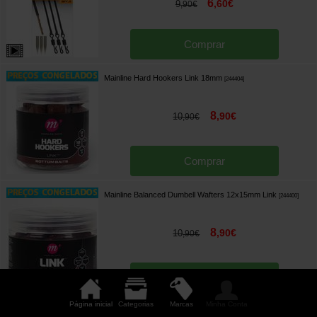
6
,
60
€
9
,
90
€
Comprar
Mainline Hard Hookers Link 18mm
[
244404
]
8
,
90
€
10
,
90
€
Comprar
Mainline Balanced Dumbell Wafters 12x15mm Link
[
244400
]
8
,
90
€
10
,
90
€
Comprar
Página inicial
Categorias
Marcas
Minha Conta
Mainline Super Buoyant Pop Ups White 13mm Iso