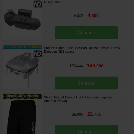
ND2
[
213917A
]
4
,
80
€
6
,
90
€
Comprar
Support Bateau Bait Boat Pod Deluxe Inox pour New
Direction ND2
[
213899
]
149
,
00
€
199
,
00
€
Comprar
Short Hotspot Design HDS Preto com Logotipo
Amarelo
[
269144A
]
22
,
70
€
35
,
90
€
Comprar