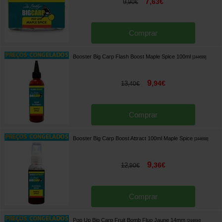
7
,
63
€
9
,
90
€
Comprar
Booster Big Carp Flash Boost Maple Spice 100ml
[
244699
]
9
,
94
€
13
,
40
€
Comprar
Booster Big Carp Boost Attract 100ml Maple Spice
[
244698
]
9
,
36
€
12
,
90
€
Comprar
Pop Up Big Carp Fruit Bomb Fluo Jaune 14mm
[
244694
]