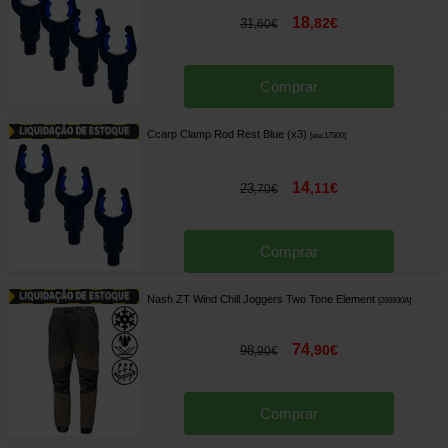
18
,
82
€
31
,
60
€
Comprar
Ccarp Clamp Rod Rest Blue (x3)
[
esc17500
]
14
,
11
€
23
,
70
€
Comprar
Nash ZT Wind Chill Joggers Two Tone Element
[
268930A
]
74
,
90
€
98
,
90
€
Comprar