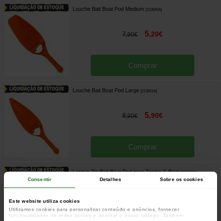
Louche Bait Boat Pod Medium
[
213845A
]
5
,
20
€
7
,
90
€
Comprar
Louche Bait Boat Pod Large
[
213841A
]
5
,
90
€
8
,
90
€
Comprar
Largue Zig Bait Boat Pod pour Toslon X-Boat
[
213833A
]
Consentir
Detalhes
Sobre os cookies
34
,
30
€
54
,
90
€
Este website utiliza cookies
Utilizamos cookies para personalizar conteúdo e anúncios, fornecer
funcionalidades de redes sociais e analisar o nosso tráfego. Também