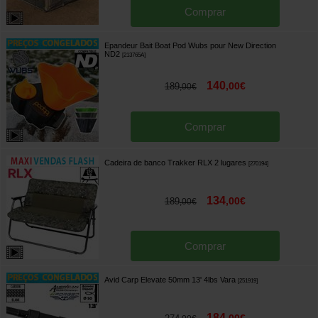
Comprar
Epandeur Bait Boat Pod Wubs pour New Direction
ND2
[
213765A
]
140
,
00
€
189
,
00
€
Comprar
Cadeira de banco Trakker RLX 2 lugares
[
270194
]
134
,
00
€
189
,
00
€
Comprar
Avid Carp Elevate 50mm 13' 4lbs Vara
[
251919
]
184