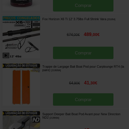
Comprar
Fox Horizon X6 Ti 12' 3.75lbs Full Shrink Vara
[
251954
]
489
,
00
€
674
,
00
€
Comprar
Trappe de Largage Bait Boat Pod pour Carplounge RT4 (la
paire)
[
213926A
]
41
,
30
€
64
,
90
€
Comprar
Support Deeper Bait Boat Pod Avant pour New Direction
ND2
[
213906A
]