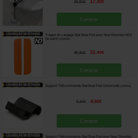
17
,
40
€
26
,
90
€
Comprar
Trappe de Largage Bait Boat Pod pour New Direction ND2
(la paire)
[
213933A
]
31
,
40
€
46
,
90
€
Comprar
Support Télécommande Bait Boat Pod Universelle
[
213921A
]
4
,
80
€
6
,
90
€
Comprar
Support Télécommande Bait Boat Pod pour New Direction