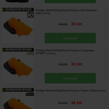
Protège Stick/PVA Bait Boat Pod pour New Direction
ND2
[
213875A
]
34
,
30
€
54
,
90
€
Comprar
Protège Stick/PVA Bait Boat Pod pour Carplounge
RT4/RT7
[
213871A
]
34
,
30
€
54
,
90
€
Comprar
Protège Stick/PVA Bait Boat Pod pour Toslon X-Boat
[
213867A
]
34
,
30
€
54
,
90
€