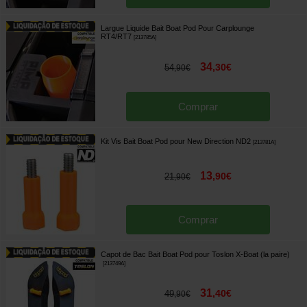
Largue Liquide Bait Boat Pod Pour Carplounge
RT4/RT7
[
213785A
]
34
,
30
€
54
,
90
€
Comprar
Kit Vis Bait Boat Pod pour New Direction ND2
[
213781A
]
13
,
90
€
21
,
90
€
Comprar
Capot de Bac Bait Boat Pod pour Toslon X-Boat (la paire)
[
213749A
]
31
,
40
€
49
,
90
€