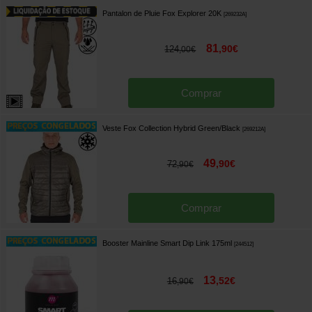
Pantalon de Pluie Fox Explorer 20K
[
269232A
]
81
,
90
€
124
,
00
€
Comprar
Veste Fox Collection Hybrid Green/Black
[
269212A
]
49
,
90
€
72
,
90
€
Comprar
Booster Mainline Smart Dip Link 175ml
[
244512
]
13
,
52
€
16
,
90
€