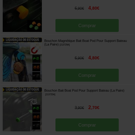
4
,
80
€
6
,
90
€
Comprar
Bouchon Magnétique Bait Boat Pod Pour Support Bateau
(La Paire)
[
213729A
]
4
,
80
€
6
,
90
€
Comprar
Bouchon Bait Boat Pod Pour Support Bateau (La Paire)
[
213725A
]
2
,
70
€
3
,
90
€
Comprar