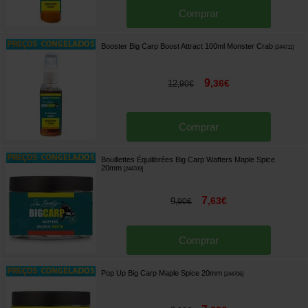
Comprar
Booster Big Carp Boost Attract 100ml Monster Crab
[
244711
]
9
,
36
€
12
,
90
€
Comprar
Bouillettes Équilibrées Big Carp Wafters Maple Spice
20mm
[
244709
]
7
,
63
€
9
,
90
€
Comprar
Pop Up Big Carp Maple Spice 20mm
[
244706
]