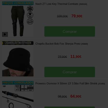
Nash ZT Low Key Thermal Combats
[
268918A
]
79
,
90
€
109
,
00
€
Comprar
Chapéu Bucket Bob Fox Sherpa Preto
[
268889
]
11
,
90
€
23
,
90
€
Comprar
Prowess Osmose X 50mm 13' 3.5lbs Full Slim Shrink
[
251892
]
64
,
90
€
98
,
90
€