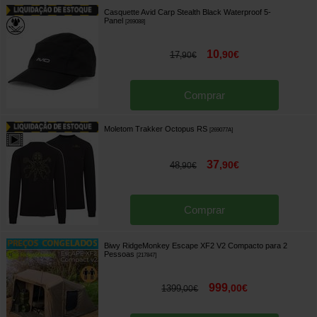
Casquette Avid Carp Stealth Black Waterproof 5-
Panel
[
269088
]
10
,
90
€
17
,
90
€
Comprar
Moletom Trakker Octopus RS
[
269077A
]
37
,
90
€
48
,
90
€
Comprar
Biwy RidgeMonkey Escape XF2 V2 Compacto para 2
Pessoas
[
217847
]
999
,
00
€
1399
,
00
€