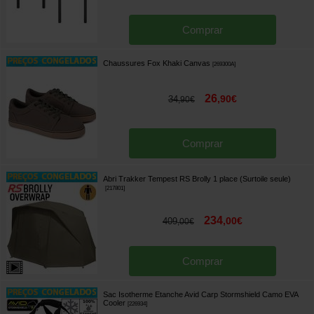
Comprar
Chaussures Fox Khaki Canvas
[
269300A
]
26
,
90
€
34
,
90
€
Comprar
Abri Trakker Tempest RS Brolly 1 place (Surtoile seule)
[
217801
]
234
,
00
€
409
,
00
€
Comprar
Sac Isotherme Etanche Avid Carp Stormshield Camo EVA
Cooler
[
226934
]