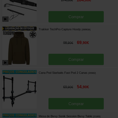
,
00
€
274
,
00
€
Comprar
Trakker TechPro Capture Hoody
[
268963A
]
69
,
90
€
98
,
90
€
Comprar
Cana Pod Starbaits Fast Pod 2 Canas
[
205862
]
54
,
90
€
69
,
90
€
Comprar
Mesa de Bivvy Sonik Session Bivvy Table
[
221855
]