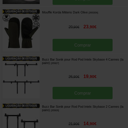
Mouffle Korda Mittens Dark Olive
[
269330A
]
23
,
90
€
29
,
90
€
Comprar
Buzz Bar Sonik pour Rod Pod Intelx Skybase 4 Cannes (la
paire)
[
205827
]
19
,
90
€
26
,
90
€
Comprar
Buzz Bar Sonik pour Rod Pod Intelx Skybase 2 Cannes (la
paire)
[
205826
]
14
,
90
€
21
,
90
€