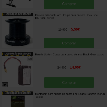
Comprar
Carreto adicional Carp Design para carreto Black Line
HKR9000
[
202732
]
5
,
50
€
15
,
90
€
Comprar
Bateria Lithium Ccarp para barco de isco Black Gost
[
213704
]
14
,
90
€
24
,
90
€
Comprar
Montagem com núcleo de cobre Fox Edges Naturals (por 3)
[
234340
]