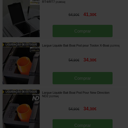
RT4/RT7
[
213801A
]
41
,
30
€
64
,
90
€
Comprar
Largue Liquide Bait Boat Pod pour Toslon X-Boat
[
213797A
]
34
,
30
€
54
,
90
€
Comprar
Largue Liquide Bait Boat Pod Pour New Direction
ND2
[
213793A
]
34
,
30
€
54
,
90
€
Comprar