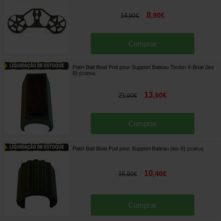
8
,
90
€
14
,
90
€
Comprar
Patin Bait Boat Pod pour Support Bateau Toslon X-Boat (les
8)
[
213855A
]
13
,
90
€
21
,
90
€
Comprar
Patin Bait Boat Pod pour Support Bateau (les 6)
[
213851A
]
10
,
40
€
16
,
90
€
Comprar