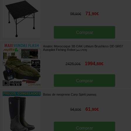
71
,
90
€
98
,
90
€
Comprar
Anatec Monocoque 3B OAK Lithium Brushless DE-SR07
Autopilot Fishing Robot
[
esc17576
]
1994
,
88
€
2428
,
00
€
Comprar
Botas de neoprene Carp Spirit
[
268956A
]
61
,
90
€
94
,
90
€
Comprar