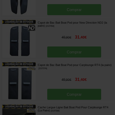
Comprar
Capot de Bac Bait Boat Pod pour New Direction ND2 (la
paire)
[
213745A
]
31
,
40
€
49
,
90
€
Comprar
Capot de Bac Bait Boat Pod pour Carplounge RT4 (la paire)
[
213737A
]
31
,
40
€
49
,
90
€
Comprar
Cache Largue Ligne Bait Boat Pod Pour Carplounge RT4
(La Paire)
[
213733A
]