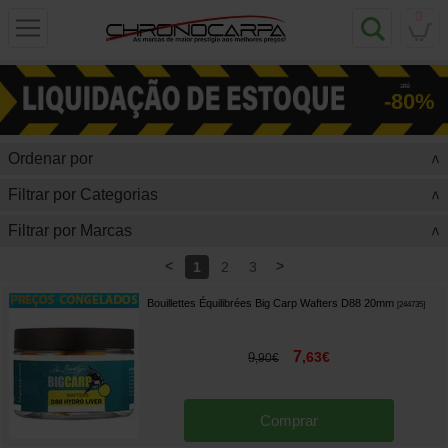
0
até
-80%
Ordenar por
>
Filtrar por Categorias
>
Filtrar por Marcas
>
<
>
1
2
3
Bouillettes Équilibrées Big Carp Wafters D88 20mm
[
244735
]
7
,
63
€
9
,
90
€
Comprar