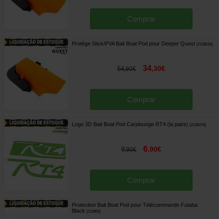
Comprar
Protège Stick/PVA Bait Boat Pod pour Deeper Quest
[
213863A
]
34
,
30
€
54
,
90
€
Comprar
Logo 3D Bait Boat Pod Carplounge RT4 (la paire)
[
213837A
]
6
,
90
€
9
,
90
€
Comprar
Protection Bait Boat Pod pour Télécommande Futaba
Black
[
213862
]