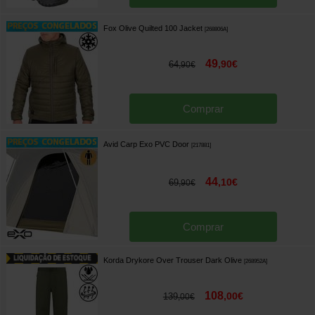
Fox Olive Quilted 100 Jacket
[
268806A
]
49
,
90
€
64
,
90
€
Comprar
Avid Carp Exo PVC Door
[
217881
]
44
,
10
€
69
,
90
€
Comprar
Korda Drykore Over Trouser Dark Olive
[
268952A
]
108
,
00
€
139
,
00
€